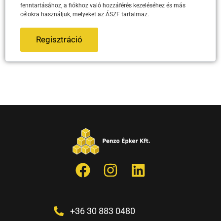
fenntartásához, a fiókhoz való hozzáférés kezeléséhez és más
célokra használjuk, melyeket az ÁSZF tartalmaz.
Regisztráció
+36 30 883 0480