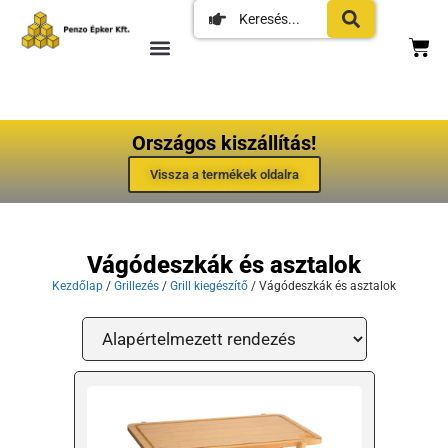
Országos kiszállítás!
Vissza a termékek oldalra
Vágódeszkák és asztalok
Kezdőlap
/
Grillezés
/
Grill kiegészítő
/ Vágódeszkák és asztalok