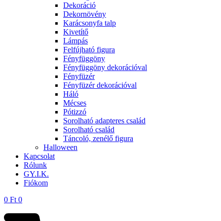
Dekoráció
Dekornövény
Karácsonyfa talp
Kivetítő
Lámpás
Felfújható figura
Fényfüggöny
Fényfüggöny dekorációval
Fényfüzér
Fényfüzér dekorációval
Háló
Mécses
Pótizzó
Sorolható adapteres család
Sorolható család
Táncoló, zenélő figura
Halloween
Kapcsolat
Rólunk
GY.I.K.
Fiókom
0
Ft
0