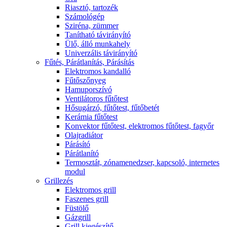
Riasztó, tartozék
Számológép
Sziréna, zümmer
Tanítható távirányító
Ülő, álló munkahely
Univerzális távirányító
Fűtés, Párátlanítás, Párásítás
Elektromos kandalló
Fűtőszőnyeg
Hamuporszívó
Ventilátoros fűtőtest
Hősugárzó, fűtőtest, fűtőbetét
Kerámia fűtőtest
Konvektor fűtőtest, elektromos fűtőtest, fagyőr
Olajradiátor
Párásító
Párátlanító
Termosztát, zónamenedzser, kapcsoló, internetes
modul
Grillezés
Elektromos grill
Faszenes grill
Füstölő
Gázgrill
Grill kiegészítő