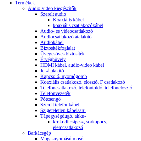
Termékek
Audio-video kiegészítők
Szerelt audio
Koaxiális kábel
koaxiális csatlakozókábel
Audio- és videocsatlakozó
Audiocsatlakozó átalakító
Audiokábel
Biztosítékfoglalat
Üvegcsöves biztosíték
Érvéghüvely
HDMI kábel, audio-video kábel
Jel-átalakító
Kapcsoló, nyomógomb
Koaxiális csatlakozó, elosztó, F csatlakozó
Telefoncsatlakozó, telefontoldó, telefonelosztó
Telefonvezeték
Pótcsengő
Szerelt telefonkábel
Szigeteletlen kábelsaru
Tápegységdugó, akku-
krokodilcsipesz, sorkapocs,
elemcsatlakozó
Barkácsgép
Magasnyomású mosó