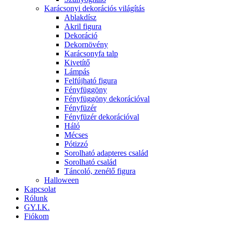
Karácsonyi dekorációs világítás
Ablakdísz
Akril figura
Dekoráció
Dekornövény
Karácsonyfa talp
Kivetítő
Lámpás
Felfújható figura
Fényfüggöny
Fényfüggöny dekorációval
Fényfüzér
Fényfüzér dekorációval
Háló
Mécses
Pótizzó
Sorolható adapteres család
Sorolható család
Táncoló, zenélő figura
Halloween
Kapcsolat
Rólunk
GY.I.K.
Fiókom