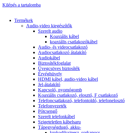
Kilépés a tartalomba
Termékek
Audio-video kiegészítők
Szerelt audio
Koaxiális kábel
koaxiális csatlakozókábel
Audio- és videocsatlakozó
Audiocsatlakozó átalakító
Audiokábel
Biztosítékfoglalat
Üvegcsöves biztosíték
Érvéghüvely
HDMI kábel, audio-video kábel
Jel-átalakító
Kapcsoló, nyomógomb
Koaxiális csatlakozó, elosztó, F csatlakozó
Telefoncsatlakozó, telefontoldó, telefonelosztó
Telefonvezeték
Pótcsengő
Szerelt telefonkábel
Szigeteletlen kábelsaru
Tápegységdugó, akku-
krokodilcsipesz, sorkapocs,