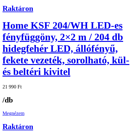
Raktáron
Home KSF 204/WH LED-es
fényfüggöny, 2×2 m / 204 db
hidegfehér LED, állófényű,
fekete vezeték, sorolható, kül-
és beltéri kivitel
21 990
Ft
/db
Megnézem
Raktáron