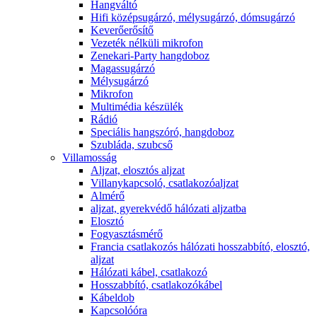
Hangváltó
Hifi középsugárzó, mélysugárzó, dómsugárzó
Keverőerősítő
Vezeték nélküli mikrofon
Zenekari-Party hangdoboz
Magassugárzó
Mélysugárzó
Mikrofon
Multimédia készülék
Rádió
Speciális hangszóró, hangdoboz
Szubláda, szubcső
Villamosság
Aljzat, elosztós aljzat
Villanykapcsoló, csatlakozóaljzat
Almérő
aljzat, gyerekvédő hálózati aljzatba
Elosztó
Fogyasztásmérő
Francia csatlakozós hálózati hosszabbító, elosztó,
aljzat
Hálózati kábel, csatlakozó
Hosszabbító, csatlakozókábel
Kábeldob
Kapcsolóóra