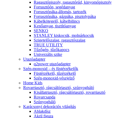
Ragasztópiszoly, ragasztórúd, kinyomópisztoly
Forrasztóón, segédanyag
Forrasztópáka-állomás, tartozék
Forrasztópáka, gázpáka, pisztolypáka
Kábelkötegelő, kábelbilincs
Kenőanyag, tisztítóanyag
SENKO
STANLEY kiskocsik, molnárkocsik
Szigetelőszalag, ragasztószalag
TRUE UTILITY
Tűzőgép, tűzőkapocs
Univerzális szike
Utazóadapter
q2power utazóadapter
Szén-monoxid – és füstérzékelők
Füstérzékelő, tűzérzékelő
Szén-monoxid-vészjelző
Home Kids
Rovarriasztó, rágcsálóriasztó, szúnyogháló
Kisállatriasztó, rágcsálóriasztó, rovarriasztó
Rovarcsapda
Szúnyogháló
Karácsonyi dekorációs világítás
Ablakdísz
Akril figura