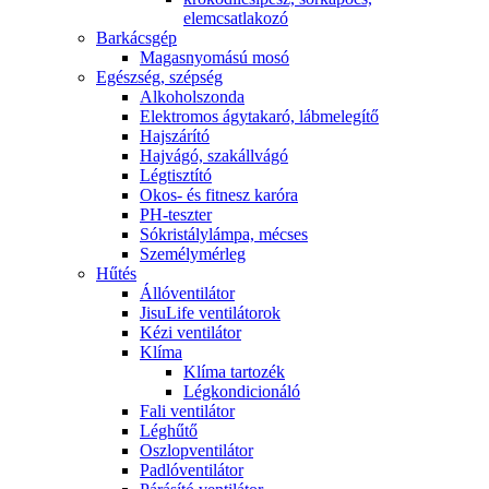
elemcsatlakozó
Barkácsgép
Magasnyomású mosó
Egészség, szépség
Alkoholszonda
Elektromos ágytakaró, lábmelegítő
Hajszárító
Hajvágó, szakállvágó
Légtisztító
Okos- és fitnesz karóra
PH-teszter
Sókristálylámpa, mécses
Személymérleg
Hűtés
Állóventilátor
JisuLife ventilátorok
Kézi ventilátor
Klíma
Klíma tartozék
Légkondicionáló
Fali ventilátor
Léghűtő
Oszlopventilátor
Padlóventilátor