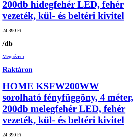
200db hidegfehér LED, fehér
vezeték, kül- és beltéri kivitel
24 390
Ft
/db
Megnézem
Raktáron
HOME KSFW200WW
sorolható fényfüggöny, 4 méter,
200db melegfehér LED, fehér
vezeték, kül- és beltéri kivitel
24 390
Ft