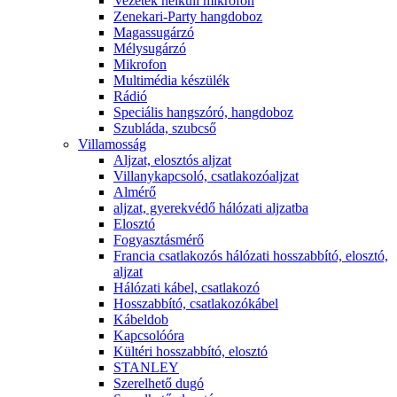
Vezeték nélküli mikrofon
Zenekari-Party hangdoboz
Magassugárzó
Mélysugárzó
Mikrofon
Multimédia készülék
Rádió
Speciális hangszóró, hangdoboz
Szubláda, szubcső
Villamosság
Aljzat, elosztós aljzat
Villanykapcsoló, csatlakozóaljzat
Almérő
aljzat, gyerekvédő hálózati aljzatba
Elosztó
Fogyasztásmérő
Francia csatlakozós hálózati hosszabbító, elosztó,
aljzat
Hálózati kábel, csatlakozó
Hosszabbító, csatlakozókábel
Kábeldob
Kapcsolóóra
Kültéri hosszabbító, elosztó
STANLEY
Szerelhető dugó