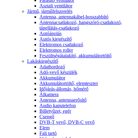
Párásító ventilátor
Asztali ventilátor
Jármű, járműfelszerelés
Antenna, antennakábel-hosszabbító
Antennacsatlakozó, hangszóró-csatlakozó,
tápellátás-csatlakozó
Autóápolás
Autós kiegészítő
Elektromos csatlakozó
Elektromos roller
Feszültségátalakító, akkumulátortöltő
Lakáskiegészítő
Adathordozó
Adó-vevő készülék
Akkumulátor
Akkumulátortöltő, elemteszter
Időjárás-állomás, hőmérő
Álkamera
Antenna, antennaerősítő
Audio kaputelefon
Billetyűzet, egér
Csengő
DVB-T vevő, DVB-C vevő
Elem
Fali tartó