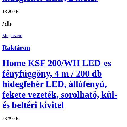
13 290
Ft
/db
Megnézem
Raktáron
Home KSF 200/WH LED-es
fényfüggöny, 4 m / 200 db
hidegfehér LED, állófényű,
fekete vezeték, sorolható, kül-
és beltéri kivitel
23 390
Ft