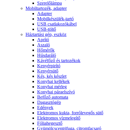
Szerelőlámpa
Mobiltartozék, adapter
Adapter
Mobilkészülék-tartó
USB csatlakozókábel
USB-töltő
Háztartási gép, eszköz
Aprító
Aszaló
Hőmérők
Húsdaráló
Kávéfőző és tartozékok
Kenyérpirító
Kenyérsütő
Kés, kés készlet
Konyhai kellékek
Konyhai mérleg
Konyhai páraelszívó
Befőző automata
Dagasztógép
Edények
Elektromos kukta, forrólevegős sütő
Elektromos vízmelegítő
Fóliahegesztő
Gyümölcscentrifuga, citromfacsaró