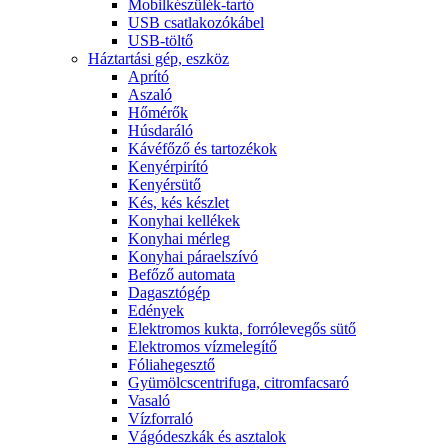
Mobilkészülék-tartó
USB csatlakozókábel
USB-töltő
Háztartási gép, eszköz
Aprító
Aszaló
Hőmérők
Húsdaráló
Kávéfőző és tartozékok
Kenyérpirító
Kenyérsütő
Kés, kés készlet
Konyhai kellékek
Konyhai mérleg
Konyhai páraelszívó
Befőző automata
Dagasztógép
Edények
Elektromos kukta, forrólevegős sütő
Elektromos vízmelegítő
Fóliahegesztő
Gyümölcscentrifuga, citromfacsaró
Vasaló
Vízforraló
Vágódeszkák és asztalok