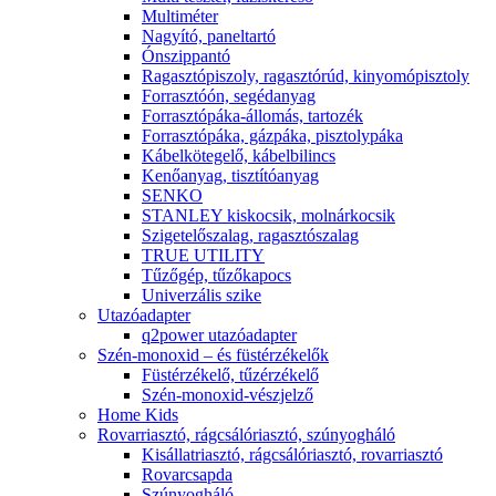
Multiméter
Nagyító, paneltartó
Ónszippantó
Ragasztópiszoly, ragasztórúd, kinyomópisztoly
Forrasztóón, segédanyag
Forrasztópáka-állomás, tartozék
Forrasztópáka, gázpáka, pisztolypáka
Kábelkötegelő, kábelbilincs
Kenőanyag, tisztítóanyag
SENKO
STANLEY kiskocsik, molnárkocsik
Szigetelőszalag, ragasztószalag
TRUE UTILITY
Tűzőgép, tűzőkapocs
Univerzális szike
Utazóadapter
q2power utazóadapter
Szén-monoxid – és füstérzékelők
Füstérzékelő, tűzérzékelő
Szén-monoxid-vészjelző
Home Kids
Rovarriasztó, rágcsálóriasztó, szúnyogháló
Kisállatriasztó, rágcsálóriasztó, rovarriasztó
Rovarcsapda
Szúnyogháló