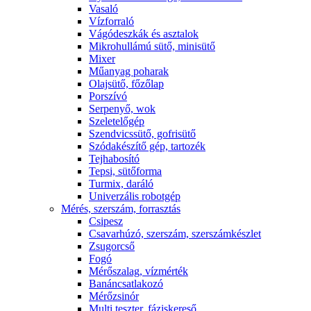
Vasaló
Vízforraló
Vágódeszkák és asztalok
Mikrohullámú sütő, minisütő
Mixer
Műanyag poharak
Olajsütő, főzőlap
Porszívó
Serpenyő, wok
Szeletelőgép
Szendvicssütő, gofrisütő
Szódakészítő gép, tartozék
Tejhabosító
Tepsi, sütőforma
Turmix, daráló
Univerzális robotgép
Mérés, szerszám, forrasztás
Csipesz
Csavarhúzó, szerszám, szerszámkészlet
Zsugorcső
Fogó
Mérőszalag, vízmérték
Banáncsatlakozó
Mérőzsinór
Multi teszter, fáziskereső