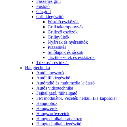
Faszenes grill
Füstölő
Gázgrill
Grill kiegészítő
Füstölő eszközök
Grill takaróponyvák
Grillező eszözök
Grillgyújtók
Nyársak és nyárssütők
Pizzasütés
Sütőlapok és rácsok
Tisztítószerek és eszközök
Tűzkosár és tűztál
Hangtechnika
Autóhangszóró
Autóhifi kiegészítő
Autórádió és multimédia lejátszó
Autós videotechnika
Fejhallgató, fülhallgató
FM modulátor, Vezeték nélküli BT kapcsolat
Hangdoboz
Hangszerek
Hangszóróvezeték
Hangtechnikai csatlakozó
Hangtechnikai kiegészítő