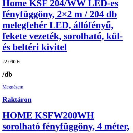
Home KSF 204/WW LED-es
fényfüggöny, 2×2 m / 204 db
melegfehér LED, állófényű,
fekete vezeték, sorolható, kül-
és beltéri kivitel
22 090
Ft
/db
Megnézem
Raktáron
HOME KSFW200WH
sorolható fényfüggöny, 4 méter,