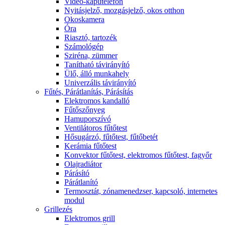
Video-kaputelefon
Nyitásjelző, mozgásjelző, okos otthon
Okoskamera
Óra
Riasztó, tartozék
Számológép
Sziréna, zümmer
Tanítható távirányító
Ülő, álló munkahely
Univerzális távirányító
Fűtés, Párátlanítás, Párásítás
Elektromos kandalló
Fűtőszőnyeg
Hamuporszívó
Ventilátoros fűtőtest
Hősugárzó, fűtőtest, fűtőbetét
Kerámia fűtőtest
Konvektor fűtőtest, elektromos fűtőtest, fagyőr
Olajradiátor
Párásító
Párátlanító
Termosztát, zónamenedzser, kapcsoló, internetes
modul
Grillezés
Elektromos grill