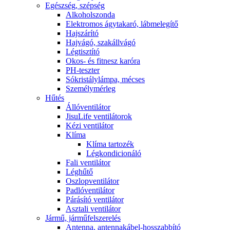
Egészség, szépség
Alkoholszonda
Elektromos ágytakaró, lábmelegítő
Hajszárító
Hajvágó, szakállvágó
Légtisztító
Okos- és fitnesz karóra
PH-teszter
Sókristálylámpa, mécses
Személymérleg
Hűtés
Állóventilátor
JisuLife ventilátorok
Kézi ventilátor
Klíma
Klíma tartozék
Légkondicionáló
Fali ventilátor
Léghűtő
Oszlopventilátor
Padlóventilátor
Párásító ventilátor
Asztali ventilátor
Jármű, járműfelszerelés
Antenna, antennakábel-hosszabbító