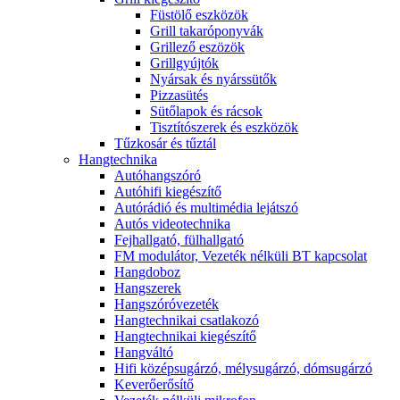
Füstölő eszközök
Grill takaróponyvák
Grillező eszözök
Grillgyújtók
Nyársak és nyárssütők
Pizzasütés
Sütőlapok és rácsok
Tisztítószerek és eszközök
Tűzkosár és tűztál
Hangtechnika
Autóhangszóró
Autóhifi kiegészítő
Autórádió és multimédia lejátszó
Autós videotechnika
Fejhallgató, fülhallgató
FM modulátor, Vezeték nélküli BT kapcsolat
Hangdoboz
Hangszerek
Hangszóróvezeték
Hangtechnikai csatlakozó
Hangtechnikai kiegészítő
Hangváltó
Hifi középsugárzó, mélysugárzó, dómsugárzó
Keverőerősítő