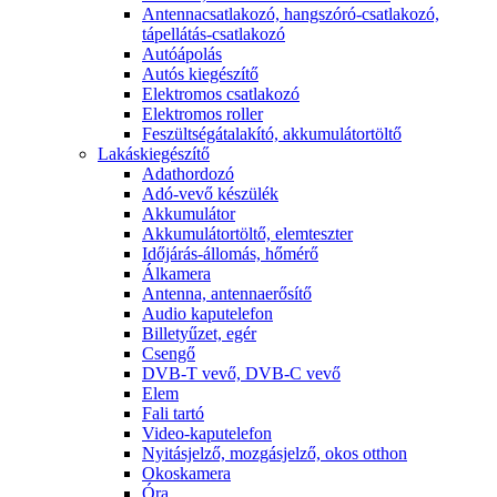
Antennacsatlakozó, hangszóró-csatlakozó,
tápellátás-csatlakozó
Autóápolás
Autós kiegészítő
Elektromos csatlakozó
Elektromos roller
Feszültségátalakító, akkumulátortöltő
Lakáskiegészítő
Adathordozó
Adó-vevő készülék
Akkumulátor
Akkumulátortöltő, elemteszter
Időjárás-állomás, hőmérő
Álkamera
Antenna, antennaerősítő
Audio kaputelefon
Billetyűzet, egér
Csengő
DVB-T vevő, DVB-C vevő
Elem
Fali tartó
Video-kaputelefon
Nyitásjelző, mozgásjelző, okos otthon
Okoskamera
Óra