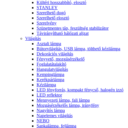
Kültéri hosszabbító, elosztó
STANLEY
Szerelhető dugó
Szerelhető elosztó
Szerelvény
Szünetmentes táp, feszültség stabilizátor
Távirányítható hálózati aljzat
Világítás
Asztali lámpa
Bútorvilágítás, USB lámpa, tölthető kézilámpa
Dekorációs világítás
Fényvető, mozgásérzékelő
Foglalatátalakító
Hangulatvilágítás
Kempinglámpa
Kerékpárlámpa
Kézilámpa
LED fényforrás, kompakt fénycső, halogén izzó
LED reflektor
Mennyezeti lámpa, fali lámpa
Mozgásérzékelős lámpa, irányfény
Nagyítós lámpa
Napelemes világítás
NEBO
Sapkalámpa, fejlámpa