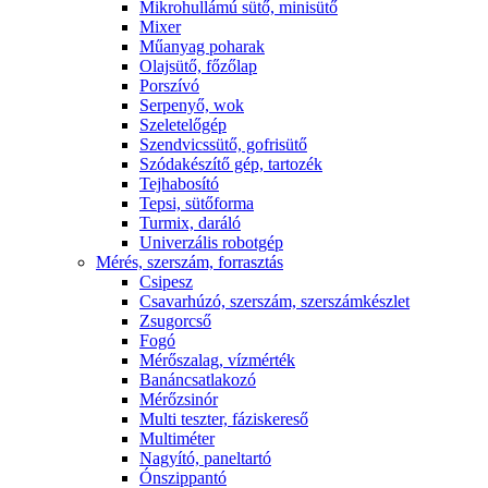
Mikrohullámú sütő, minisütő
Mixer
Műanyag poharak
Olajsütő, főzőlap
Porszívó
Serpenyő, wok
Szeletelőgép
Szendvicssütő, gofrisütő
Szódakészítő gép, tartozék
Tejhabosító
Tepsi, sütőforma
Turmix, daráló
Univerzális robotgép
Mérés, szerszám, forrasztás
Csipesz
Csavarhúzó, szerszám, szerszámkészlet
Zsugorcső
Fogó
Mérőszalag, vízmérték
Banáncsatlakozó
Mérőzsinór
Multi teszter, fáziskereső
Multiméter
Nagyító, paneltartó
Ónszippantó