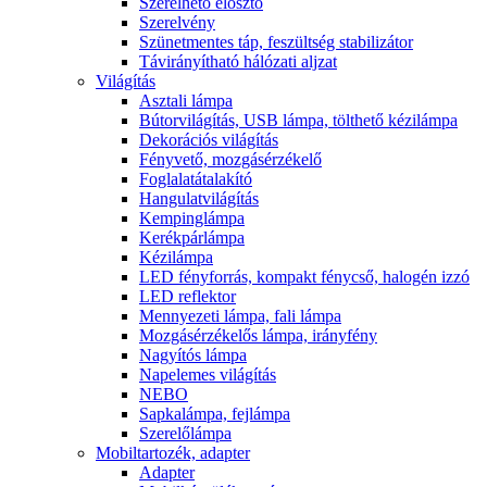
Szerelhető elosztó
Szerelvény
Szünetmentes táp, feszültség stabilizátor
Távirányítható hálózati aljzat
Világítás
Asztali lámpa
Bútorvilágítás, USB lámpa, tölthető kézilámpa
Dekorációs világítás
Fényvető, mozgásérzékelő
Foglalatátalakító
Hangulatvilágítás
Kempinglámpa
Kerékpárlámpa
Kézilámpa
LED fényforrás, kompakt fénycső, halogén izzó
LED reflektor
Mennyezeti lámpa, fali lámpa
Mozgásérzékelős lámpa, irányfény
Nagyítós lámpa
Napelemes világítás
NEBO
Sapkalámpa, fejlámpa
Szerelőlámpa
Mobiltartozék, adapter
Adapter