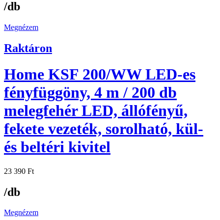
/db
Megnézem
Raktáron
Home KSF 200/WW LED-es
fényfüggöny, 4 m / 200 db
melegfehér LED, állófényű,
fekete vezeték, sorolható, kül-
és beltéri kivitel
23 390
Ft
/db
Megnézem