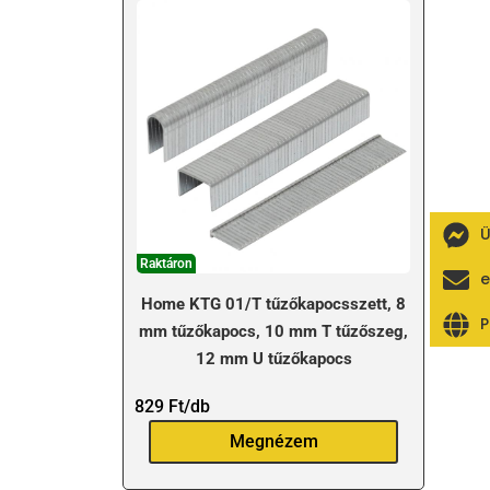
Ü
Raktáron
e
Home KTG 01/T tűzőkapocsszett, 8
P
mm tűzőkapocs, 10 mm T tűzőszeg,
12 mm U tűzőkapocs
829
Ft
/db
Megnézem