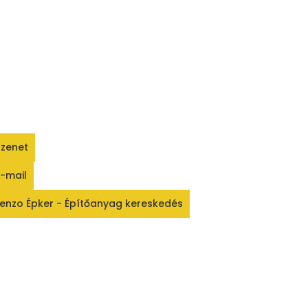
zenet
-mail
enzo Épker - Építőanyag kereskedés