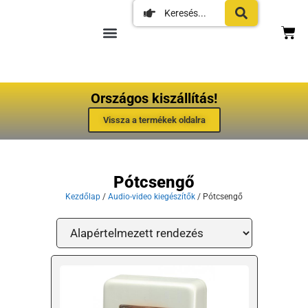
Országos kiszállítás!
Vissza a termékek oldalra
Pótcsengő
Kezdőlap
/
Audio-video kiegészítők
/ Pótcsengő