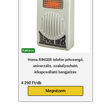
Raktáron
Home RINGER telefon pótcsengő,
univerzális, szabályozható,
kikapcsolható hangjelzés
4 290
Ft
/db
Megnézem