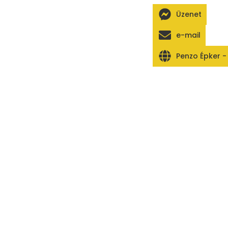
Üzenet
e-mail
Penzo Épker -