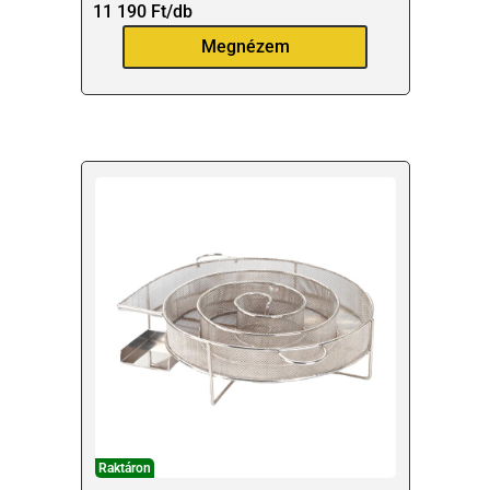
11 190
Ft
/db
Megnézem
Raktáron