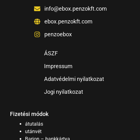
info@ebox.penzokft.com
ebox.penzokft.com
penzoebox
ÁSZF
Impressum
Adatvédelmi nyilatkozat
Jogi nyilatkozat
Fizetési módok
átutalás
utánvét
Barion – bankkártya