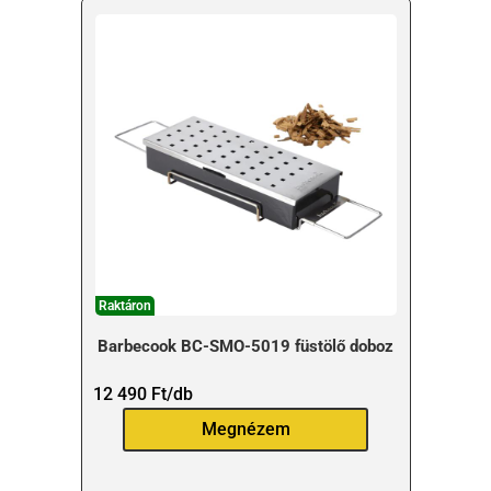
Raktáron
Barbecook BC-SMO-5019 füstölő doboz
12 490
Ft
/db
Megnézem