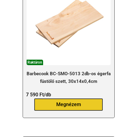
Raktáron
Barbecook BC-SMO-5013 2db-os égerfa
füstölő szett, 30x14x0,4cm
7 590
Ft
/db
Megnézem