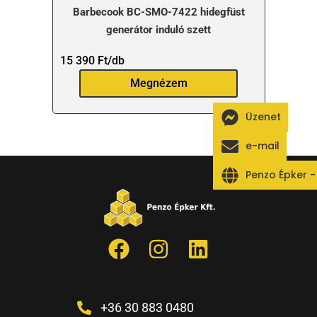
Barbecook BC-SMO-7422 hidegfüst
generátor induló szett
15 390
Ft
/db
Megnézem
Üzenet
e-mail
Penzo Épker 
+36 30 883 0480