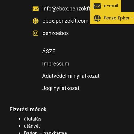
e-mail
info@ebox.penzokft.com
Penzo Épker 
ebox.penzokft.com
penzoebox
ÁSZF
Impressum
Adatvédelmi nyilatkozat
Jogi nyilatkozat
Fizetési módok
átutalás
utánvét
Barion – bankkártya