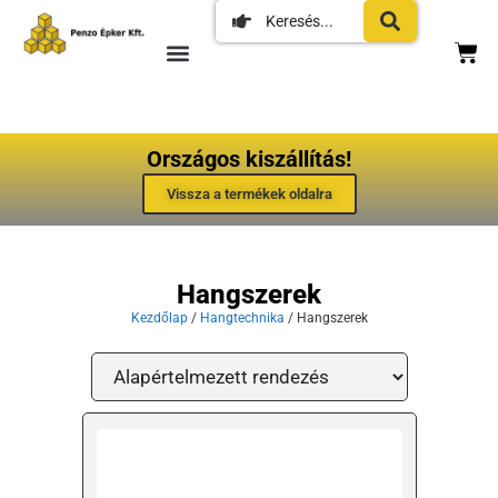
Országos kiszállítás!
Vissza a termékek oldalra
Hangszerek
Kezdőlap
/
Hangtechnika
/ Hangszerek