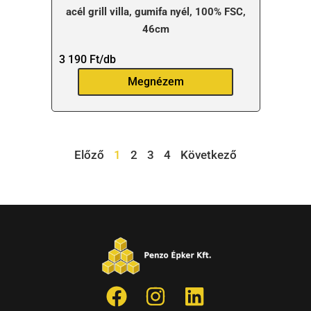
acél grill villa, gumifa nyél, 100% FSC,
46cm
3 190
Ft
/db
Megnézem
Előző
1
2
3
4
Következő