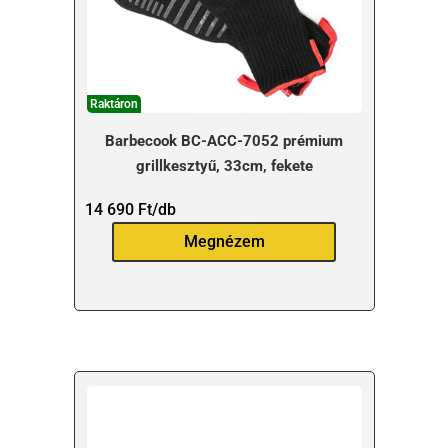
Raktáron
Barbecook BC-ACC-7052 prémium
grillkesztyű, 33cm, fekete
14 690
Ft
/db
Megnézem