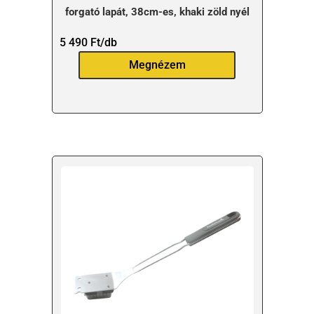
forgató lapát, 38cm-es, khaki zöld nyél
5 490
Ft
/db
Megnézem