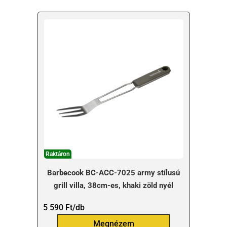
Raktáron
Barbecook BC-ACC-7025 army stílusú
grill villa, 38cm-es, khaki zöld nyél
5 590
Ft
/db
Megnézem