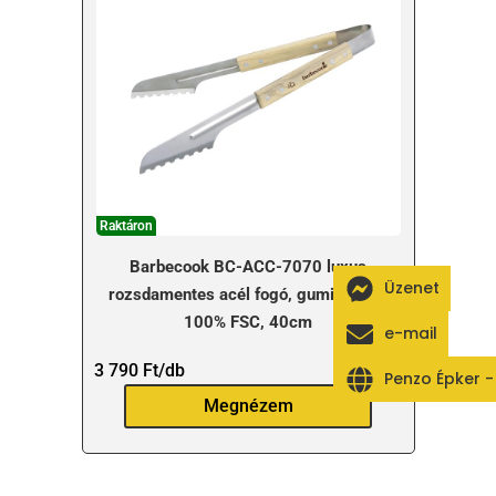
Raktáron
Barbecook BC-ACC-7070 luxus
Üzenet
rozsdamentes acél fogó, gumifa nyél,
100% FSC, 40cm
e-mail
3 790
Ft
/db
Penzo Épker 
Megnézem