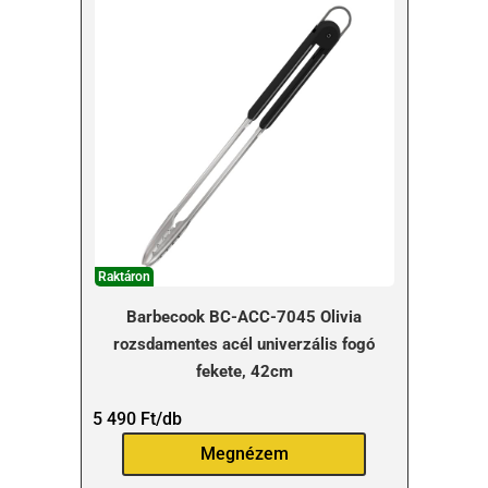
Raktáron
Barbecook BC-ACC-7045 Olivia
rozsdamentes acél univerzális fogó
fekete, 42cm
5 490
Ft
/db
Megnézem