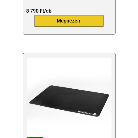
8 790
Ft
/db
Megnézem