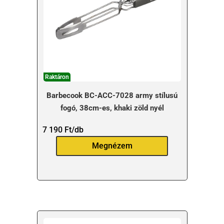
Raktáron
Barbecook BC-ACC-7028 army stílusú
fogó, 38cm-es, khaki zöld nyél
7 190
Ft
/db
Megnézem