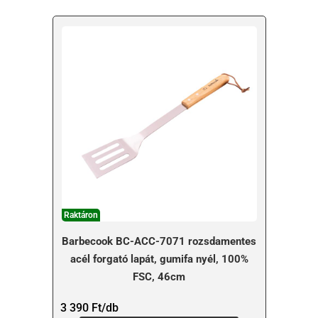
Raktáron
Barbecook BC-ACC-7071 rozsdamentes
acél forgató lapát, gumifa nyél, 100%
FSC, 46cm
3 390
Ft
/db