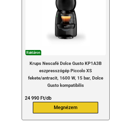
Raktáron
Krups Nescafé Dolce Gusto KP1A3B
eszpresszógép Piccolo XS
fekete/antracit, 1600 W, 15 bar, Dolce
Gusto kompatibilis
24 990
Ft
/db
Megnézem