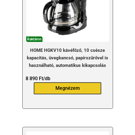
Raktáron
HOME HGKV10 kávéfőző, 10 csésze
kapacitás, üvegkancsó, papírszűrővel is
használható, automatikus kikapcsolás
8 890
Ft
/db
Megnézem