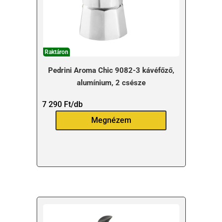
Raktáron
Pedrini Aroma Chic 9082-3 kávéfőző,
alumínium, 2 csésze
7 290
Ft
/db
Megnézem