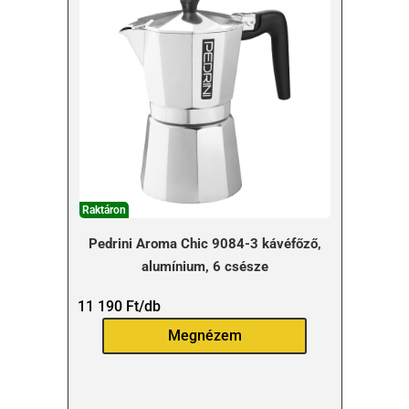
Raktáron
Pedrini Aroma Chic 9084-3 kávéfőző,
alumínium, 6 csésze
11 190
Ft
/db
Megnézem