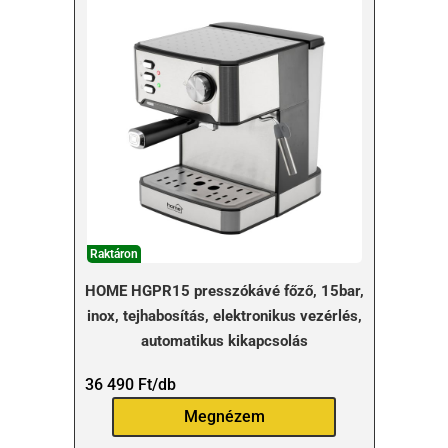
Raktáron
HOME HGPR15 presszókávé főző, 15bar,
inox, tejhabosítás, elektronikus vezérlés,
automatikus kikapcsolás
36 490
Ft
/db
Megnézem