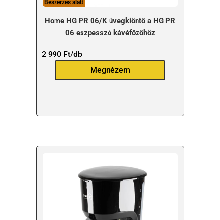
Beszerzés alatt
Home HG PR 06/K üvegkiöntő a HG PR
06 eszpesszó kávéfőzőhöz
2 990
Ft
/db
Megnézem