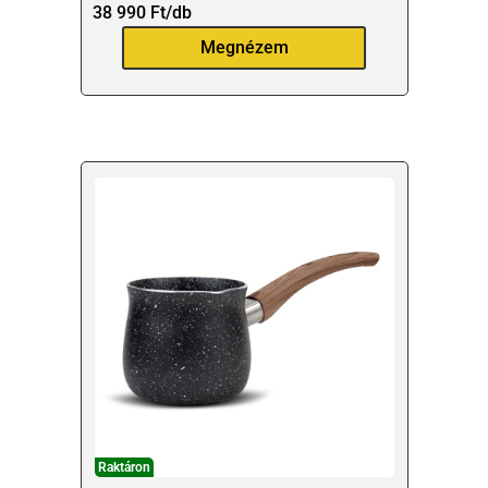
38 990
Ft
/db
Megnézem
Raktáron