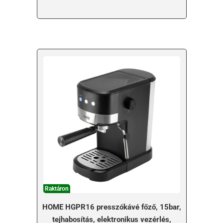
Raktáron
HOME HGPR16 presszókávé főző, 15bar,
tejhabosítás, elektronikus vezérlés,