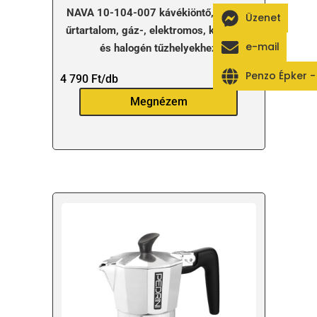
NAVA 10-104-007 kávékiöntő, 600 ml
Üzenet
űrtartalom, gáz-, elektromos, kerámia-
e-mail
és halogén tűzhelyekhez
Penzo Épker 
4 790
Ft
/db
Megnézem