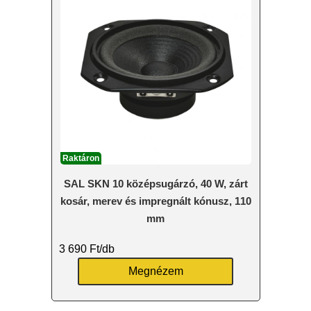
Raktáron
SAL SKN 10 középsugárzó, 40 W, zárt
kosár, merev és impregnált kónusz, 110
mm
3 690
Ft
/db
Megnézem