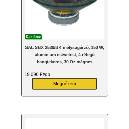
Raktáron
SAL SBX 2530/BK mélysugárzó, 150 W,
alumínium csévetest, 4 rétegű
hangtekercs, 30 Oz mágnes
19 090
Ft
/db
Megnézem