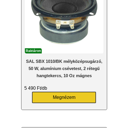
Raktáron
SAL SBX 1010/BK mélyközépsugárzó,
50 W, alumínium csévetest, 2 rétegű
hangtekercs, 10 Oz mágnes
5 490
Ft
/db
Megnézem