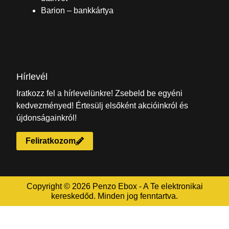
Barion – bankkártya
Hírlevél
Iratkozz fel a hírlevelünkre! Zsebeld be egyéni
kedvezményed! Értesülj elsőként akcióinkról és
újdonságainkról!
Feliratkozom
Copyright © 2026 Penzo Ebox - A Te elektronikai
kereskedőd. Minden jog fenntartva.