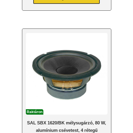
Raktáron
SAL SBX 1620/BK mélysugárzó, 80 W,
alumínium csévetest, 4 rétegű