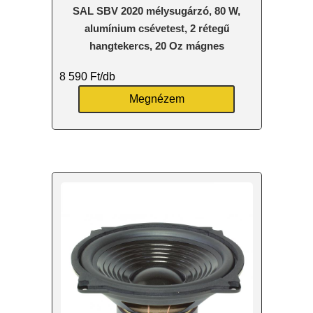
SAL SBV 2020 mélysugárzó, 80 W,
alumínium csévetest, 2 rétegű
hangtekercs, 20 Oz mágnes
8 590
Ft
/db
Megnézem