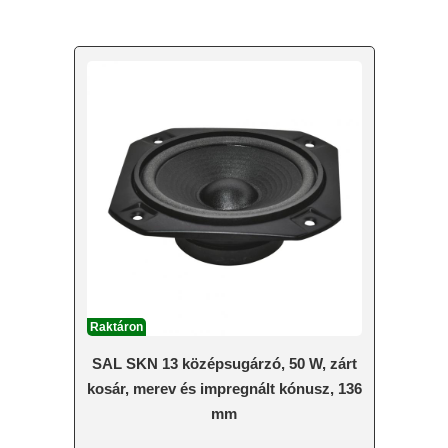
Raktáron
SAL SKN 13 középsugárzó, 50 W, zárt
kosár, merev és impregnált kónusz, 136
mm