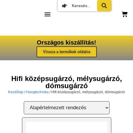
Országos kiszállítás!
Vissza a termékek oldalra
Hifi középsugárzó, mélysugárzó,
dómsugárzó
Kezdőlap
/
Hangtechnika
/ Hifi középsugárzó, mélysugárzó, dómsugárzó