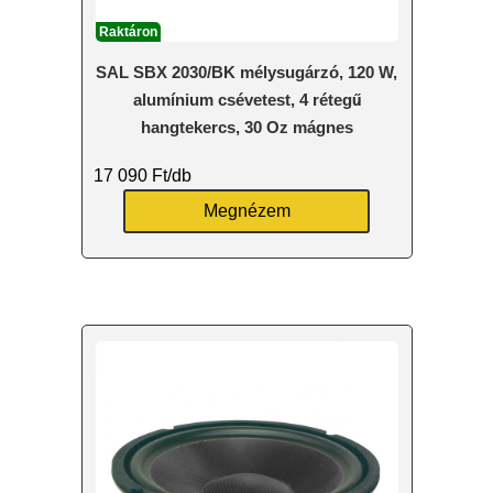
Raktáron
SAL SBX 2030/BK mélysugárzó, 120 W,
alumínium csévetest, 4 rétegű
hangtekercs, 30 Oz mágnes
17 090
Ft
/db
Megnézem