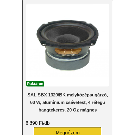
Raktáron
SAL SBX 1320/BK mélyközépsugárzó,
60 W, alumínium csévetest, 4 rétegű
hangtekercs, 20 Oz mágnes
6 890
Ft
/db
Megnézem