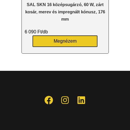
SAL SKN 16 középsugárzó, 60 W, zárt
kosár, merev és impregnált kónusz, 176
mm
6 090
Ft
/db
Megnézem