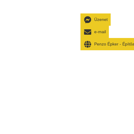
Üzenet
e-mail
Penzo Épker - Építő