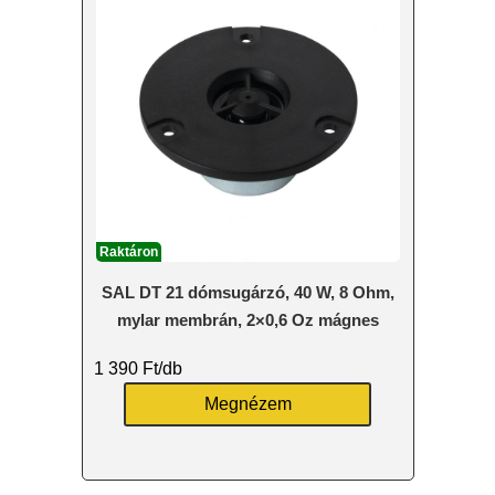
Raktáron
SAL DT 21 dómsugárzó, 40 W, 8 Ohm,
mylar membrán, 2×0,6 Oz mágnes
1 390
Ft
/db
Megnézem