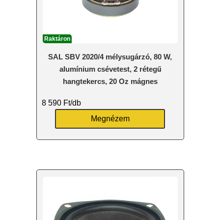
Raktáron
SAL SBV 2020/4 mélysugárzó, 80 W,
alumínium csévetest, 2 rétegű
hangtekercs, 20 Oz mágnes
8 590
Ft
/db
Megnézem