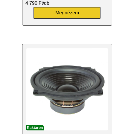
4 790
Ft
/db
Megnézem
Raktáron