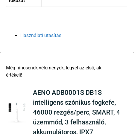
fokozat
Használati utasítás
There are no reviews yet
AENO ADB0001S DB1S
intelligens szónikus fogkefe,
46000 rezgés/perc, SMART, 4
üzemmód, 3 felhasználó,
akkumulátoros, IPX7