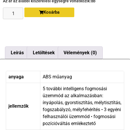
Az ár az alábbi kiszerelési egységre vonatkozik:
db
Kosárba
Leírás
Letöltések
Vélemények (0)
anyaga
ABS műanyag
5 további intelligens fogmosási
üzemmód az alkalmazásban:
ínyápolás, gyorstisztítás, mélytisztítás,
jellemzők
fogszabályzó, mélyfehérítés • 3 egyéni
felhasználói üzemmód • fogmosási
pozícióváltás emlékeztető