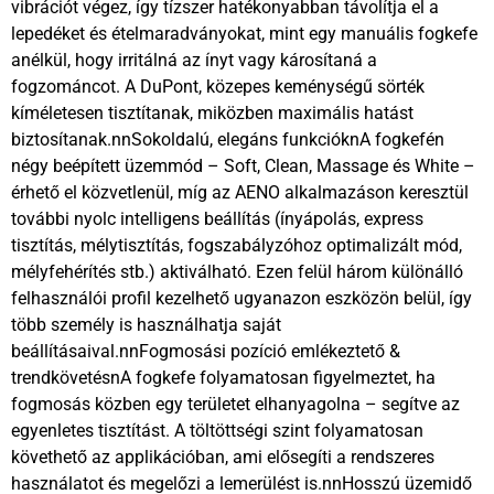
vibrációt végez, így tízszer hatékonyabban távolítja el a
lepedéket és ételmaradványokat, mint egy manuális fogkefe
anélkül, hogy irritálná az ínyt vagy károsítaná a
fogzománcot. A DuPont, közepes keménységű sörték
kíméletesen tisztítanak, miközben maximális hatást
biztosítanak.nnSokoldalú, elegáns funkcióknA fogkefén
négy beépített üzemmód – Soft, Clean, Massage és White –
érhető el közvetlenül, míg az AENO alkalmazáson keresztül
további nyolc intelligens beállítás (ínyápolás, express
tisztítás, mélytisztítás, fogszabályzóhoz optimalizált mód,
mélyfehérítés stb.) aktiválható. Ezen felül három különálló
felhasználói profil kezelhető ugyanazon eszközön belül, így
több személy is használhatja saját
beállításaival.nnFogmosási pozíció emlékeztető &
trendkövetésnA fogkefe folyamatosan figyelmeztet, ha
fogmosás közben egy területet elhanyagolna – segítve az
egyenletes tisztítást. A töltöttségi szint folyamatosan
követhető az applikációban, ami elősegíti a rendszeres
használatot és megelőzi a lemerülést is.nnHosszú üzemidő