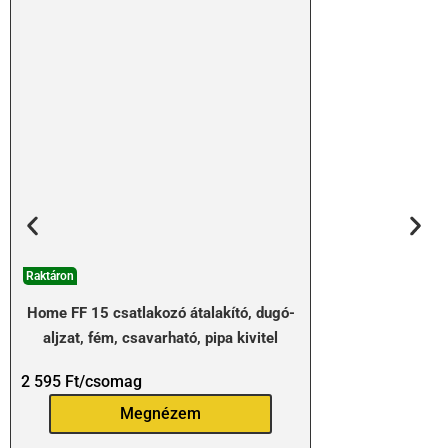
Raktáron
Home FF 15 csatlakozó átalakító, dugó-
aljzat, fém, csavarható, pipa kivitel
2 595
Ft
/csomag
Megnézem