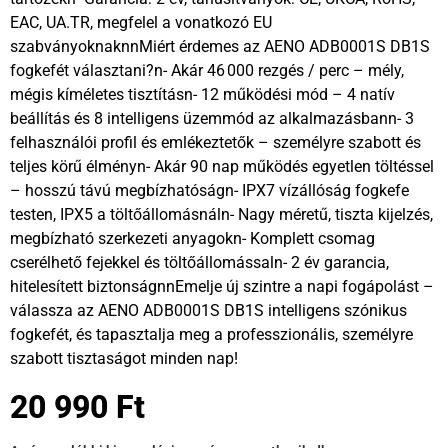
EAC, UA.TR, megfelel a vonatkozó EU
szabványoknaknnMiért érdemes az AENO ADB0001S DB1S
fogkefét választani?n- Akár 46 000 rezgés / perc – mély,
mégis kíméletes tisztításn- 12 működési mód – 4 natív
beállítás és 8 intelligens üzemmód az alkalmazásbann- 3
felhasználói profil és emlékeztetők – személyre szabott és
teljes körű élményn- Akár 90 nap működés egyetlen töltéssel
– hosszú távú megbízhatóságn- IPX7 vízállóság fogkefe
testen, IPX5 a töltőállomásnáln- Nagy méretű, tiszta kijelzés,
megbízható szerkezeti anyagokn- Komplett csomag
cserélhető fejekkel és töltőállomássaln- 2 év garancia,
hitelesített biztonságnnEmelje új szintre a napi fogápolást –
válassza az AENO ADB0001S DB1S intelligens szónikus
fogkefét, és tapasztalja meg a professzionális, személyre
szabott tisztaságot minden nap!
20 990
Ft