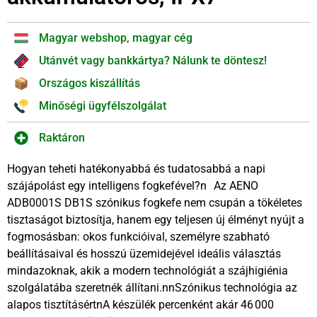
Magyar webshop, magyar cég
Utánvét vagy bankkártya? Nálunk te döntesz!
Országos kiszállítás
Minőségi ügyfélszolgálat
Raktáron
Hogyan teheti hatékonyabbá és tudatosabbá a napi
szájápolást egy intelligens fogkefével?n Az AENO
ADB0001S DB1S szónikus fogkefe nem csupán a tökéletes
tisztaságot biztosítja, hanem egy teljesen új élményt nyújt a
fogmosásban: okos funkcióival, személyre szabható
beállításaival és hosszú üzemidejével ideális választás
mindazoknak, akik a modern technológiát a szájhigiénia
szolgálatába szeretnék állítani.nnSzónikus technológia az
alapos tisztításértnA készülék percenként akár 46 000