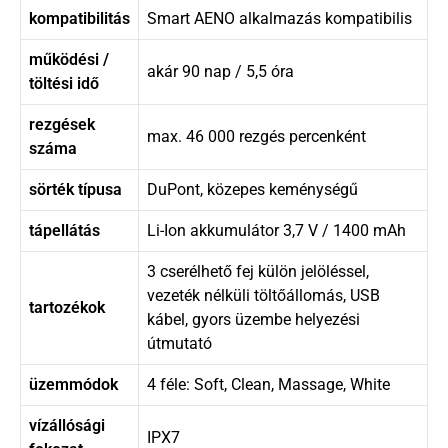
kompatibilitás
Smart AENO alkalmazás kompatibilis
működési /
akár 90 nap / 5,5 óra
töltési idő
rezgések
max. 46 000 rezgés percenként
száma
sörték típusa
DuPont, közepes keménységű
tápellátás
Li-Ion akkumulátor 3,7 V / 1400 mAh
3 cserélhető fej külön jelöléssel,
vezeték nélküli töltőállomás, USB
tartozékok
kábel, gyors üzembe helyezési
útmutató
üzemmódok
4 féle: Soft, Clean, Massage, White
vízállósági
IPX7