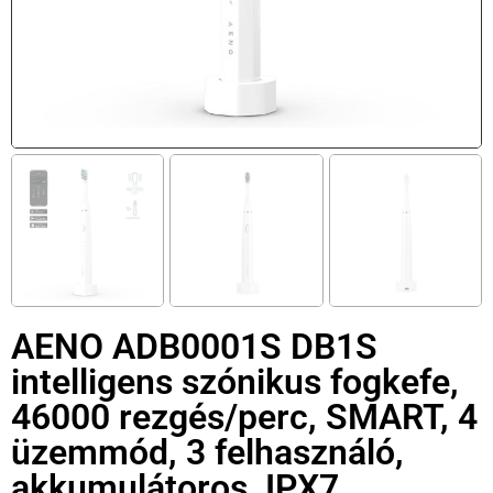
AENO ADB0001S DB1S
intelligens szónikus fogkefe,
46000 rezgés/perc, SMART, 4
üzemmód, 3 felhasználó,
akkumulátoros, IPX7