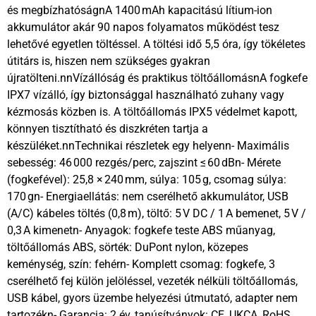
és megbízhatóságnA 1400 mAh kapacitású lítium-ion
akkumulátor akár 90 napos folyamatos működést tesz
lehetővé egyetlen töltéssel. A töltési idő 5,5 óra, így tökéletes
útitárs is, hiszen nem szükséges gyakran
újratölteni.nnVízállóság és praktikus töltőállomásnA fogkefe
IPX7 vízálló, így biztonsággal használható zuhany vagy
kézmosás közben is. A töltőállomás IPX5 védelmet kapott,
könnyen tisztítható és diszkréten tartja a
készüléket.nnTechnikai részletek egy helyenn- Maximális
sebesség: 46 000 rezgés/perc, zajszint ≤ 60 dBn- Mérete
(fogkefével): 25,8 × 240 mm, súlya: 105 g, csomag súlya:
170 gn- Energiaellátás: nem cserélhető akkumulátor, USB
(A/C) kábeles töltés (0,8 m), töltő: 5 V DC / 1 A bemenet, 5 V /
0,3 A kimenetn- Anyagok: fogkefe teste ABS műanyag,
töltőállomás ABS, sörték: DuPont nylon, közepes
keménység, szín: fehérn- Komplett csomag: fogkefe, 3
cserélhető fej külön jelöléssel, vezeték nélküli töltőállomás,
USB kábel, gyors üzembe helyezési útmutató, adapter nem
tartozékn- Garancia: 2 év, tanúsítványok: CE, UKCA, RoHS,