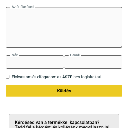
Az értékelésed
Név
E-mail
Elolvastam és elfogadom az
ÁSZF
-ben foglaltakat!
Küldés
Kérdésed van a termékkel kapcsolatban?
Tedd fel a kérdést, és kollégánk megválaszolja!