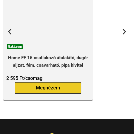
Raktáron
Home FF 15 csatlakozó átalakító, dugó-
aljzat, fém, csavarható, pipa kivitel
2 595
Ft
/csomag
Megnézem