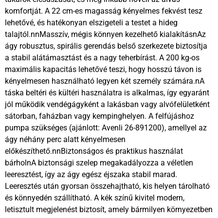
komfortját. A 22 cm-es magasság kényelmes fekvést tesz
lehetővé, és hatékonyan elszigeteli a testet a hideg
talajtól.nnMasszív, mégis könnyen kezelhető kialakításnAz
ágy robusztus, spirális gerendás belső szerkezete biztosítja
a stabil alátámasztást és a nagy teherbírást. A 200 kg-os
maximális kapacitás lehetővé teszi, hogy hosszú távon is
kényelmesen használható legyen két személy számára.nA
táska beltéri és kültéri használatra is alkalmas, így egyaránt
jól működik vendégágyként a lakásban vagy alvófelületként
sátorban, faházban vagy kempinghelyen. A felfújáshoz
pumpa szükséges (ajánlott: Avenli 26-891200), amellyel az
ágy néhány perc alatt kényelmesen
előkészíthető.nnBiztonságos és praktikus használat
bárholnA biztonsági szelep megakadályozza a véletlen
leeresztést, így az ágy egész éjszaka stabil marad.
Leeresztés után gyorsan összehajtható, kis helyen tárolható
és könnyedén szállítható. A kék színű kivitel modern,
letisztult megjelenést biztosít, amely bármilyen környezetben