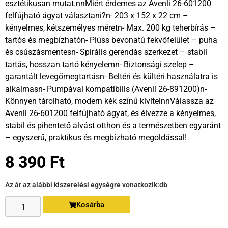
esztétikusan mutat.nnMiért érdemes az Avenli 26-601200
felfújható ágyat választani?n- 203 x 152 x 22 cm –
kényelmes, kétszemélyes méretn- Max. 200 kg teherbírás –
tartós és megbízhatón- Plüss bevonatú fekvőfelület – puha
és csúszásmentesn- Spirális gerendás szerkezet – stabil
tartás, hosszan tartó kényelemn- Biztonsági szelep –
garantált levegőmegtartásn- Beltéri és kültéri használatra is
alkalmasn- Pumpával kompatibilis (Avenli 26-891200)n-
Könnyen tárolható, modern kék színű kivitelnnVálassza az
Avenli 26-601200 felfújható ágyat, és élvezze a kényelmes,
stabil és pihentető alvást otthon és a természetben egyaránt
– egyszerű, praktikus és megbízható megoldással!
8 390
Ft
Az ár az alábbi kiszerelési egységre vonatkozik:
db
Kosárba