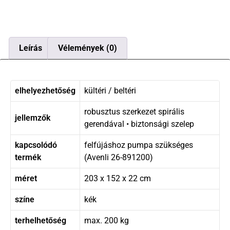
Leírás
Vélemények (0)
elhelyezhetőség
kültéri / beltéri
robusztus szerkezet spirális
jellemzők
gerendával • biztonsági szelep
kapcsolódó
felfújáshoz pumpa szükséges
termék
(Avenli 26-891200)
méret
203 x 152 x 22 cm
színe
kék
terhelhetőség
max. 200 kg