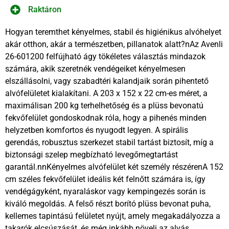
Raktáron
Hogyan teremthet kényelmes, stabil és higiénikus alvóhelyet
akár otthon, akár a természetben, pillanatok alatt?nAz Avenli
26-601200 felfújható ágy tökéletes választás mindazok
számára, akik szeretnék vendégeiket kényelmesen
elszállásolni, vagy szabadtéri kalandjaik során pihentető
alvófelületet kialakítani. A 203 x 152 x 22 cm-es méret, a
maximálisan 200 kg terhelhetőség és a plüss bevonatú
fekvőfelület gondoskodnak róla, hogy a pihenés minden
helyzetben komfortos és nyugodt legyen. A spirális
gerendás, robusztus szerkezet stabil tartást biztosít, míg a
biztonsági szelep megbízható levegőmegtartást
garantál.nnKényelmes alvófelület két személy részérenA 152
cm széles fekvőfelület ideális két felnőtt számára is, így
vendégágyként, nyaraláskor vagy kempingezés során is
kiváló megoldás. A felső részt borító plüss bevonat puha,
kellemes tapintású felületet nyújt, amely megakadályozza a
takarók elcsúszását, és még inkább növeli az alvás