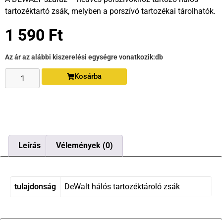
tartozéktartó zsák, melyben a porszívó tartozékai tárolhatók.
1 590
Ft
Az ár az alábbi kiszerelési egységre vonatkozik:
db
Kosárba
Leírás
Vélemények (0)
tulajdonság
DeWalt hálós tartozéktároló zsák