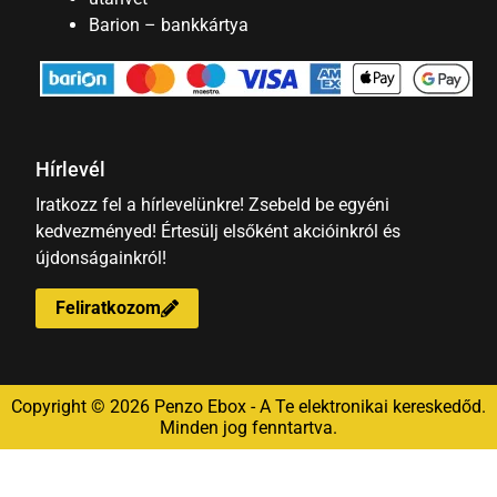
Barion – bankkártya
Hírlevél
Iratkozz fel a hírlevelünkre! Zsebeld be egyéni
kedvezményed! Értesülj elsőként akcióinkról és
újdonságainkról!
Feliratkozom
Copyright © 2026 Penzo Ebox - A Te elektronikai kereskedőd.
Minden jog fenntartva.