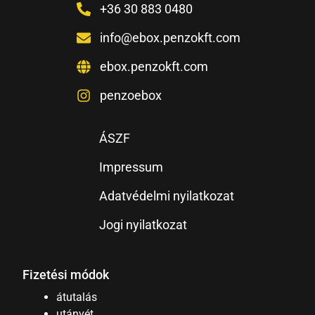
+36 30 883 0480
info@ebox.penzokft.com
ebox.penzokft.com
penzoebox
ÁSZF
Impressum
Adatvédelmi nyilatkozat
Jogi nyilatkozat
Fizetési módok
átutalás
utánvét