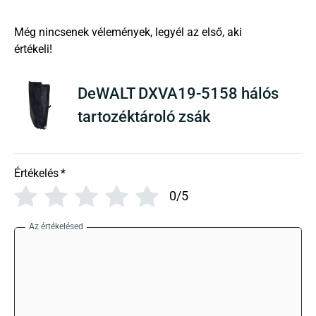
There are no reviews yet
DeWALT DXVA19-5158 hálós
tartozéktároló zsák
Értékelés
*
0/5
Az értékelésed