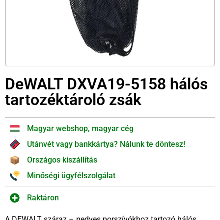
DeWALT DXVA19-5158 hálós
tartozéktároló zsák
Magyar webshop, magyar cég
Utánvét vagy bankkártya? Nálunk te döntesz!
Országos kiszállítás
Minőségi ügyfélszolgálat
Raktáron
A DEWALT száraz – nedves porszívókhoz tartozó hálós