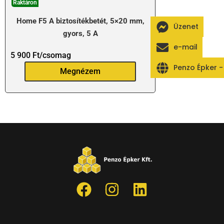
Raktáron
Home F5 A biztosítékbetét, 5×20 mm,
Üzenet
gyors, 5 A
e-mail
5 900
Ft
/csomag
Penzo Épker 
Megnézem