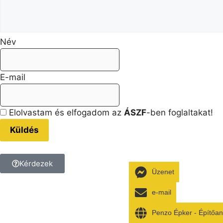
Név
E-mail
Elolvastam és elfogadom az
ÁSZF
-ben foglaltakat!
Küldés
Kérdezek
Üzenet
Kérdésed van a termékkel k
e-mail
Tedd fel a kérdést, és kollé
Penzo Épker - Építőa