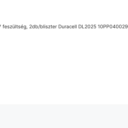
Duracell DL2025 10PP040029 l