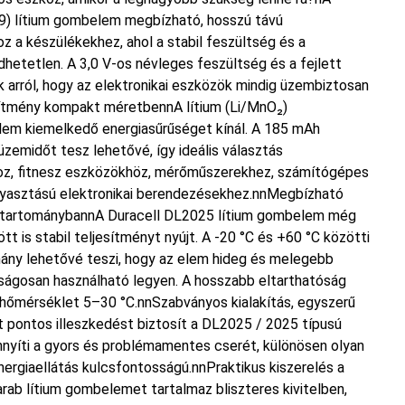
) lítium gombelem megbízható, hosszú távú
oz a készülékekhez, ahol a stabil feszültség és a
etetlen. A 3,0 V-os névleges feszültség és a fejlett
k arról, hogy az elektronikai eszközök mindig üzembiztosan
sítmény kompakt méretbennA lítium (Li/MnO₂)
lem kiemelkedő energiasűrűséget kínál. A 185 mAh
zemidőt tesz lehetővé, így ideális választás
hoz, fitnesz eszközökhöz, mérőműszerekhez, számítógépes
gyasztású elektronikai berendezésekhez.nnMegbízható
tartománybannA Duracell DL2025 lítium gombelem még
 is stabil teljesítményt nyújt. A -20 °C és +60 °C közötti
ny lehetővé teszi, hogy az elem hideg és melegebb
ságosan használható legyen. A hosszabb eltarthatóság
i hőmérséklet 5–30 °C.nnSzabványos kialakítás, egyszerű
 pontos illeszkedést biztosít a DL2025 / 2025 típusú
nyíti a gyors és problémamentes cserét, különösen olyan
nergiaellátás kulcsfontosságú.nnPraktikus kiszerelés a
ab lítium gombelemet tartalmaz bliszteres kivitelben,