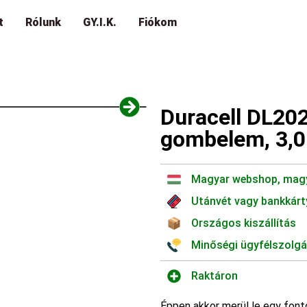
t
Rólunk
GY.I.K.
Fiókom
Duracell DL20
gombelem, 3,0 
Magyar webshop, mag
Utánvét vagy bankkárt
Országos kiszállítás
Minőségi ügyfélszolgá
Raktáron
Éppen akkor merül le egy font