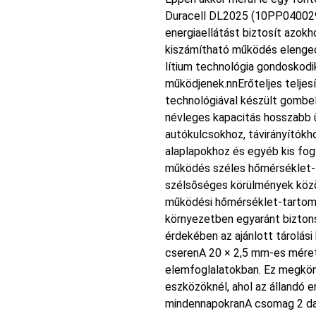
Duracell DL2025 (10PP040029
energiaellátást biztosít azokh
kiszámítható működés elengedh
lítium technológia gondoskodi
működjenek.nnErőteljes telje
technológiával készült gombe
névleges kapacitás hosszabb ü
autókulcsokhoz, távirányítók
alaplapokhoz és egyéb kis fo
működés széles hőmérséklet-
szélsőséges körülmények között
működési hőmérséklet-tartomá
környezetben egyaránt bizton
érdekében az ajánlott tárolás
cserenA 20 × 2,5 mm-es méret
elemfoglalatokban. Ez megkön
eszközöknél, ahol az állandó e
mindennapokranA csomag 2 dar