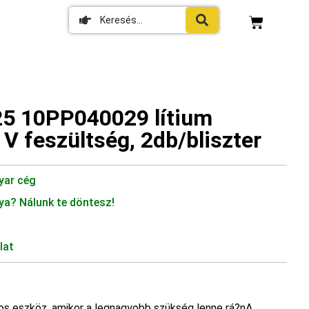
25 10PP040029 lítium
V feszültség, 2db/bliszter
yar cég
ya? Nálunk te döntesz!
lat
os eszköz, amikor a legnagyobb szükség lenne rá?nA