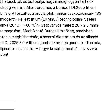
 hatásoktól, és biztosítja, hogy mindig legyen tartalék
szükség van rá.nnMiért érdemes a Duracell DL2025 lítium
il 3,0 V feszültség precíz elektronikai eszközökhözn- 185
időértn- Fejlett lítium (Li/MnO₂) technológian- Széles
ny (-20 °C – +60 °C)n- Szabványos méret: 20 × 2,5 mmn-
s csomagolásn- Megbízható Duracell minőség, amelyben
ntos a megbízhatóság, a hosszú élettartam és az állandó
cell DL2025 3,0 V lítium gombelemet, és gondoskodjon róla,
lljanak a használatra – tegye kosárba most, és élvezze a
ávon!
bbi kiszerelési egységre