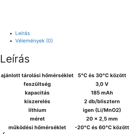
Leírás
Vélemények (0)
Leírás
ajánlott tárolási hőmérséklet
5°C és 30°C között
feszültség
3,0 V
kapacitás
185 mAh
kiszerelés
2 db/blisztern
líthium
igen (Li/MnO2)
méret
20 x 2,5 mm
működési hőmérséklet
-20°C és 60°C között