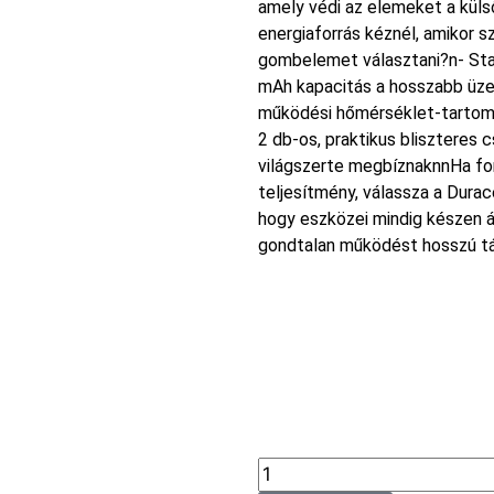
amely védi az elemeket a külső
energiaforrás kéznél, amikor 
gombelemet választani?n- Stab
mAh kapacitás a hosszabb üzem
működési hőmérséklet-tartomá
2 db-os, praktikus blisztere
világszerte megbíznaknnHa fo
teljesítmény, válassza a Dura
hogy eszközei mindig készen á
gondtalan működést hosszú t
1 150
Ft
Az ár az alá
vonatkozik:
db