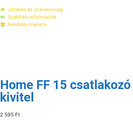
Jótállás és szavatosság
Szállítási információk
Rendelés menete
Kapcsolódó termékek
Raktáron
Home FF 15 csatlakozó á
kivitel
2 595
Ft
/csomag