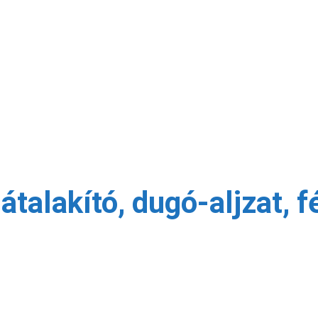
talakító, dugó-aljzat, f