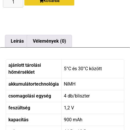
Kosárba
Leírás
Vélemények (0)
ajánlott tárolási
5°C és 30°C között
hőmérséklet
akkumulátortechnológia
NiMH
csomagolási egység
4 db/bliszter
feszültség
1,2 V
kapacitás
900 mAh