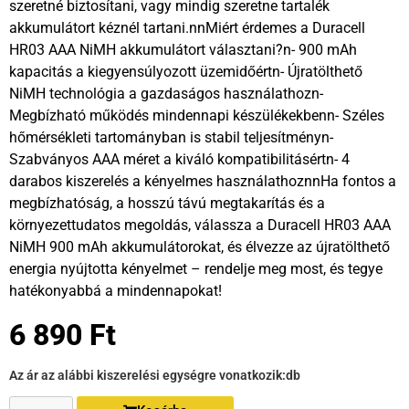
szeretné biztosítani, vagy mindig szeretne tartalék
akkumulátort kéznél tartani.nnMiért érdemes a Duracell
HR03 AAA NiMH akkumulátort választani?n- 900 mAh
kapacitás a kiegyensúlyozott üzemidőértn- Újratölthető
NiMH technológia a gazdaságos használathozn-
Megbízható működés mindennapi készülékekbenn- Széles
hőmérsékleti tartományban is stabil teljesítményn-
Szabványos AAA méret a kiváló kompatibilitásértn- 4
darabos kiszerelés a kényelmes használathoznnHa fontos a
megbízhatóság, a hosszú távú megtakarítás és a
környezettudatos megoldás, válassza a Duracell HR03 AAA
NiMH 900 mAh akkumulátorokat, és élvezze az újratölthető
energia nyújtotta kényelmet – rendelje meg most, és tegye
hatékonyabbá a mindennapokat!
6 890
Ft
Az ár az alábbi kiszerelési egységre vonatkozik:
db