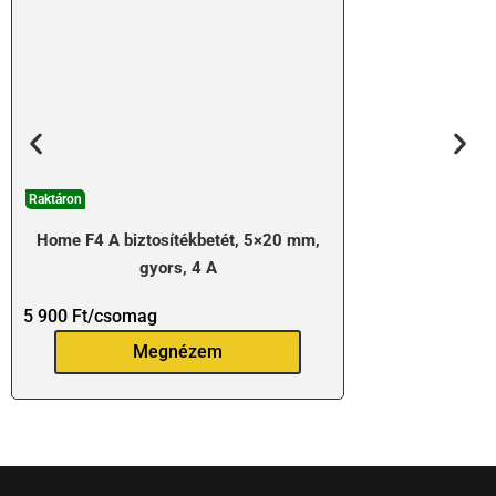
Raktáron
Home F4 A biztosítékbetét, 5×20 mm,
gyors, 4 A
5 900
Ft
/csomag
Megnézem