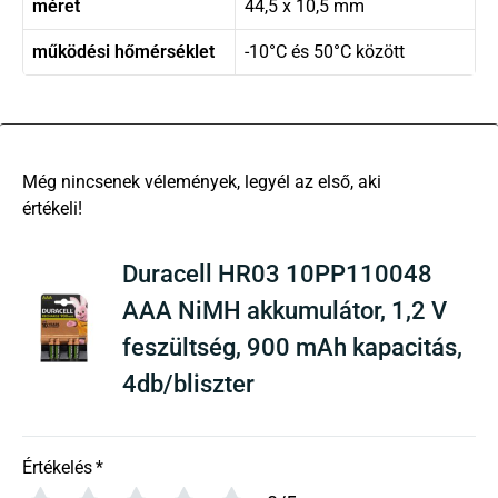
méret
44,5 x 10,5 mm
működési hőmérséklet
-10°C és 50°C között
There are no reviews yet
Duracell HR03 10PP110048
AAA NiMH akkumulátor, 1,2 V
feszültség, 900 mAh kapacitás,
4db/bliszter
Értékelés
*