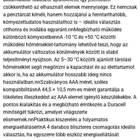
csökkenthető az elhasznált elemek mennyisége. Ez nemcsak
a pénztárcát kíméli, hanem hozzájárul a fenntarthatóbb,
környezettudatos használathoz is – ideális választás
otthonra és irodába egyaránt.nnMegbízható működés
különböző környezetbennA -10 °C és +50 °C közötti
működési hőmérséklet-tartomány lehetővé teszi, hogy az
akkumulátor változatos körülmények között is stabil
teljesítményt nyújtson. Az 5–30 °C közötti ajánlott tárolási
hőmérséklet segít megőrizni a kapacitást és az élettartamot
akkor is, ha az akkumulátor hosszabb ideig nincs
használatban.nnSzabványos AAA méret, széles
kompatibilitásnA 44,5 × 10,5 mm-es méret garantálja a
tökéletes illeszkedést az AAA elemet igénylő készülékekbe. A
pontos kialakítás és a megbízható érintkezés a Duracell
minőségét tükrözi, amelyet világszerte
elismernek.nnPraktikus kiszerelés a folyamatos
energiaellátásértnA 4 darabos bliszteres csomagolás ideális
választás, ha egyszerre több eszköz energiaellátását