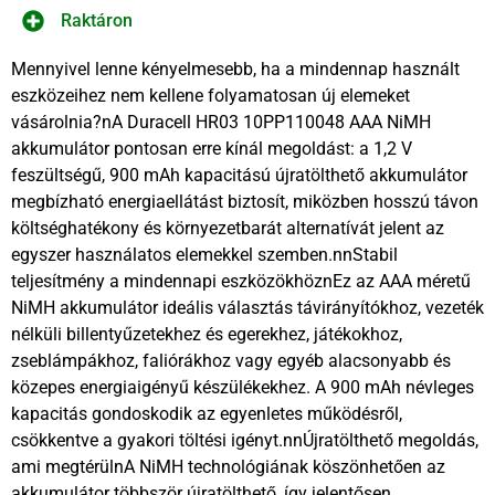
Raktáron
Mennyivel lenne kényelmesebb, ha a mindennap használt
eszközeihez nem kellene folyamatosan új elemeket
vásárolnia?nA Duracell HR03 10PP110048 AAA NiMH
akkumulátor pontosan erre kínál megoldást: a 1,2 V
feszültségű, 900 mAh kapacitású újratölthető akkumulátor
megbízható energiaellátást biztosít, miközben hosszú távon
költséghatékony és környezetbarát alternatívát jelent az
egyszer használatos elemekkel szemben.nnStabil
teljesítmény a mindennapi eszközökhöznEz az AAA méretű
NiMH akkumulátor ideális választás távirányítókhoz, vezeték
nélküli billentyűzetekhez és egerekhez, játékokhoz,
zseblámpákhoz, faliórákhoz vagy egyéb alacsonyabb és
közepes energiaigényű készülékekhez. A 900 mAh névleges
kapacitás gondoskodik az egyenletes működésről,
csökkentve a gyakori töltési igényt.nnÚjratölthető megoldás,
ami megtérülnA NiMH technológiának köszönhetően az
akkumulátor többször újratölthető, így jelentősen