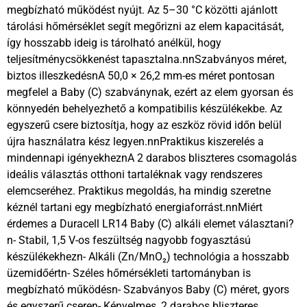
megbízható működést nyújt. Az 5–30 °C közötti ajánlott
tárolási hőmérséklet segít megőrizni az elem kapacitását,
így hosszabb ideig is tárolható anélkül, hogy
teljesítménycsökkenést tapasztalna.nnSzabványos méret,
biztos illeszkedésnA 50,0 × 26,2 mm-es méret pontosan
megfelel a Baby (C) szabványnak, ezért az elem gyorsan és
könnyedén behelyezhető a kompatibilis készülékekbe. Az
egyszerű csere biztosítja, hogy az eszköz rövid időn belül
újra használatra kész legyen.nnPraktikus kiszerelés a
mindennapi igényekheznA 2 darabos bliszteres csomagolás
ideális választás otthoni tartaléknak vagy rendszeres
elemcseréhez. Praktikus megoldás, ha mindig szeretne
kéznél tartani egy megbízható energiaforrást.nnMiért
érdemes a Duracell LR14 Baby (C) alkáli elemet választani?
n- Stabil, 1,5 V-os feszültség nagyobb fogyasztású
készülékekhezn- Alkáli (Zn/MnO₂) technológia a hosszabb
üzemidőértn- Széles hőmérsékleti tartományban is
megbízható működésn- Szabványos Baby (C) méret, gyors
és egyszerű cseren- Kényelmes, 2 darabos bliszteres