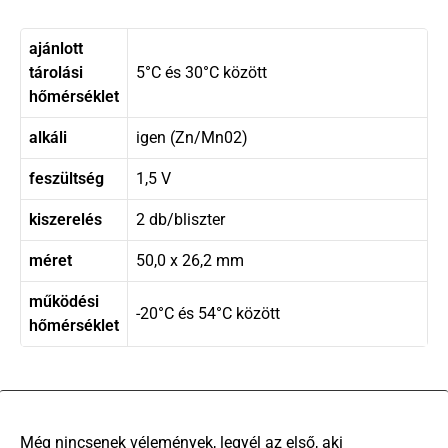
ajánlott
tárolási
5°C és 30°C között
hőmérséklet
alkáli
igen (Zn/Mn02)
feszültség
1,5 V
kiszerelés
2 db/bliszter
méret
50,0 x 26,2 mm
működési
-20°C és 54°C között
hőmérséklet