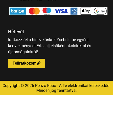
Hírlevél
Iratkozz fel a hírlevelünkre! Zsebeld be egyéni
kedvezményed! Értesülj elsőként akcióinkról és
újdonságainkról!
Feliratkozom
Copyright © 2026 Penzo Ebox - A Te elektronikai kereskedőd.
Minden jog fenntartva.