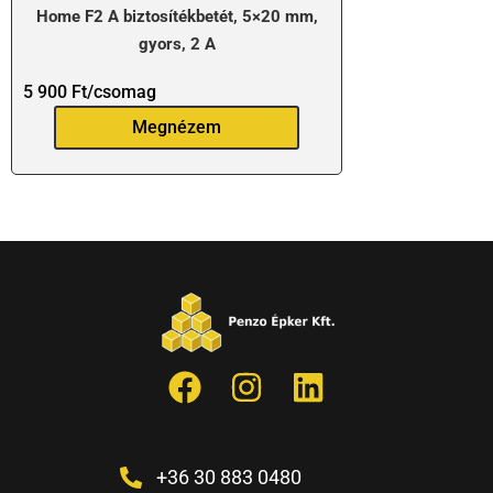
Home F2 A biztosítékbetét, 5×20 mm,
gyors, 2 A
5 900
Ft
/csomag
Megnézem
+36 30 883 0480