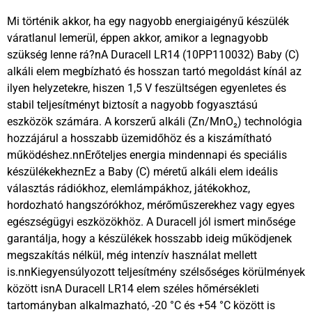
Mi történik akkor, ha egy nagyobb energiaigényű készülék
váratlanul lemerül, éppen akkor, amikor a legnagyobb
szükség lenne rá?nA Duracell LR14 (10PP110032) Baby (C)
alkáli elem megbízható és hosszan tartó megoldást kínál az
ilyen helyzetekre, hiszen 1,5 V feszültségen egyenletes és
stabil teljesítményt biztosít a nagyobb fogyasztású
eszközök számára. A korszerű alkáli (Zn/MnO₂) technológia
hozzájárul a hosszabb üzemidőhöz és a kiszámítható
működéshez.nnErőteljes energia mindennapi és speciális
készülékekheznEz a Baby (C) méretű alkáli elem ideális
választás rádiókhoz, elemlámpákhoz, játékokhoz,
hordozható hangszórókhoz, mérőműszerekhez vagy egyes
egészségügyi eszközökhöz. A Duracell jól ismert minősége
garantálja, hogy a készülékek hosszabb ideig működjenek
megszakítás nélkül, még intenzív használat mellett
is.nnKiegyensúlyozott teljesítmény szélsőséges körülmények
között isnA Duracell LR14 elem széles hőmérsékleti
tartományban alkalmazható, -20 °C és +54 °C között is