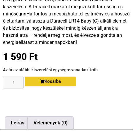
kiszerelésn- A Duracell márkától megszokott tartósság és
minőségnnHa fontos a megbízható teljesítmény és a hosszú
élettartam, válassza a Duracell LR14 Baby (C) alkáli elemet,
és biztosítsa, hogy készülékei mindig készen álljanak a
használatra – rendelje meg most, és élvezze a gondtalan
energiaellátást a mindennapokban!
1 590
Ft
Az ár az alábbi kiszerelési egységre vonatkozik:
db
Kosárba
Leírás
Vélemények (0)