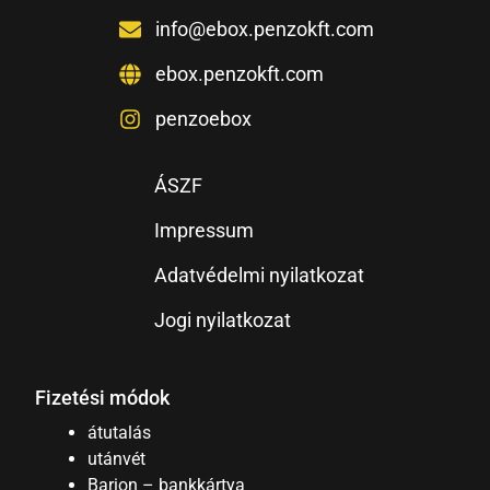
info@ebox.penzokft.com
ebox.penzokft.com
penzoebox
ÁSZF
Impressum
Adatvédelmi nyilatkozat
Jogi nyilatkozat
Fizetési módok
átutalás
utánvét
Barion – bankkártya