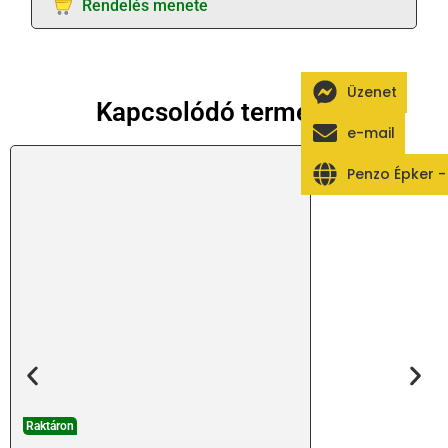
Rendelés menete
Üzenet
Kapcsolódó termékek
e-mail
Penzo Épker 
Raktáron