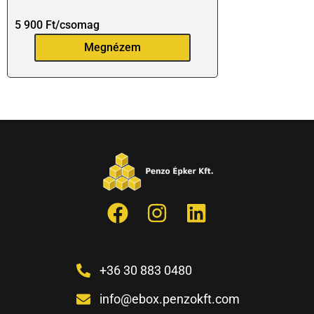
5 900
Ft
/csomag
Megnézem
+36 30 883 0480
info@ebox.penzokft.com