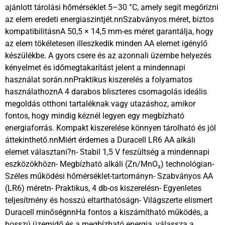
ajánlott tárolási hőmérséklet 5–30 °C, amely segít megőrizni
az elem eredeti energiaszintjét.nnSzabványos méret, biztos
kompatibilitásnA 50,5 × 14,5 mm-es méret garantálja, hogy
az elem tökéletesen illeszkedik minden AA elemet igénylő
készülékbe. A gyors csere és az azonnali üzembe helyezés
kényelmet és időmegtakarítást jelent a mindennapi
használat során.nnPraktikus kiszerelés a folyamatos
használathoznA 4 darabos bliszteres csomagolás ideális
megoldás otthoni tartaléknak vagy utazáshoz, amikor
fontos, hogy mindig kéznél legyen egy megbízható
energiaforrás. Kompakt kiszerelése könnyen tárolható és jól
áttekinthető.nnMiért érdemes a Duracell LR6 AA alkáli
elemet választani?n- Stabil 1,5 V feszültség a mindennapi
eszközökhözn- Megbízható alkáli (Zn/MnO₂) technológian-
Széles működési hőmérséklet-tartományn- Szabványos AA
(LR6) méretn- Praktikus, 4 db-os kiszerelésn- Egyenletes
teljesítmény és hosszú eltarthatóságn- Világszerte elismert
Duracell minőségnnHa fontos a kiszámítható működés, a
hosszú üzemidő és a megbízható energia, válassza a