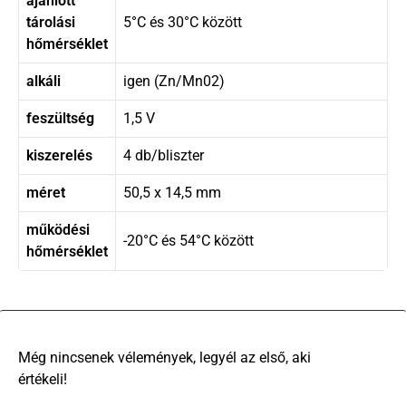
ajánlott
tárolási
5°C és 30°C között
hőmérséklet
alkáli
igen (Zn/Mn02)
feszültség
1,5 V
kiszerelés
4 db/bliszter
méret
50,5 x 14,5 mm
működési
-20°C és 54°C között
hőmérséklet
There are no reviews yet