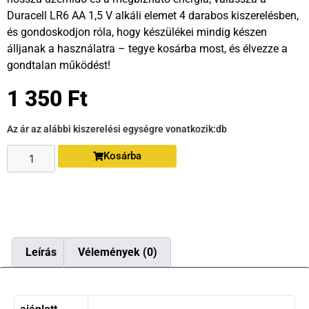
Duracell LR6 AA 1,5 V alkáli elemet 4 darabos kiszerelésben,
és gondoskodjon róla, hogy készülékei mindig készen
álljanak a használatra – tegye kosárba most, és élvezze a
gondtalan működést!
1 350
Ft
Az ár az alábbi kiszerelési egységre vonatkozik:
db
Kosárba
Leírás
Vélemények (0)