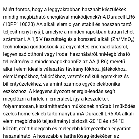
Miért fontos, hogy a leggyakrabban használt készülékek
mindig megbízható energiával működjenek?nA Duracell LR6
(10PP110023) AA alkáli elem olyan stabil és hosszan tartó
teljesítményt nyújt, amelyre a mindennapokban bátran lehet
számítani. A 1,5 V feszültség és a korszerű alkáli (Zn/MnO₂)
technológia gondoskodik az egyenletes energiaellátásról,
legyen szó otthoni vagy irodai használatról.nnMegbízható
teljesítmény a mindennapokbannEz az AA (LR6) méretű
alkáli elem ideális választás távirányítókhoz, játékokhoz,
elemlámpákhoz, faliórákhoz, vezeték nélküli egerekhez és
billentyűzetekhez, valamint számos egyéb elektronikai
eszközhöz. A kiegyensúlyozott energia-leadás segít
megelőzni a hirtelen lemerülést, így a készülékek
folyamatosan, kiszámíthatóan működnek.nnStabil működés
széles hőmérsékleti tartománybannA Duracell LR6 AA alkáli
elem megbízható teljesítményt biztosít -20 °C és +54 °C
között, ezért hidegebb és melegebb környezetben egyaránt
használható. A hosszabb eltarthatóság érdekében az