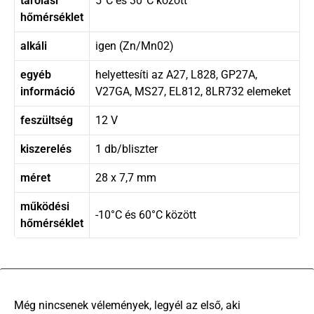
tárolási
5°C és 30°C között
hőmérséklet
alkáli
igen (Zn/Mn02)
egyéb
helyettesíti az A27, L828, GP27A,
információ
V27GA, MS27, EL812, 8LR732 elemeket
feszültség
12 V
kiszerelés
1 db/bliszter
méret
28 x 7,7 mm
működési
-10°C és 60°C között
hőmérséklet