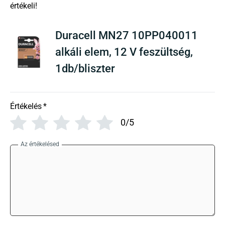
There are no reviews yet
Duracell MN27 10PP040011
alkáli elem, 12 V feszültség,
1db/bliszter
Értékelés
*
0/5
Az értékelésed