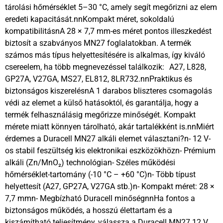
tárolási hőmérséklet 5–30 °C, amely segít megőrizni az elem
eredeti kapacitását.nnKompakt méret, sokoldalú
kompatibilitásnA 28 × 7,7 mm-es méret pontos illeszkedést
biztosít a szabványos MN27 foglalatokban. A termék
számos más típus helyettesítésére is alkalmas, így kiváló
csereelem, ha több megnevezéssel találkozik: A27, L828,
GP27A, V27GA, MS27, EL812, 8LR732.nnPraktikus és
biztonságos kiszerelésnA 1 darabos bliszteres csomagolás
védi az elemet a külső hatásoktól, és garantálja, hogy a
termék felhasználásig megőrizze minőségét. Kompakt
mérete miatt könnyen tárolható, akár tartalékként is.nnMiért
érdemes a Duracell MN27 alkáli elemet választani?n- 12 V-
os stabil feszültség kis elektronikai eszközökhözn- Prémium
alkáli (Zn/MnO₂) technológian- Széles működési
hőmérséklet-tartomány (-10 °C – +60 °C)n- Több típust
helyettesít (A27, GP27A, V27GA stb.)n- Kompakt méret: 28 ×
7,7 mmn- Megbízható Duracell minőségnnHa fontos a
biztonságos működés, a hosszú élettartam és a
kiszámítható teljesítmény, válassza a Duracell MN27 12 V