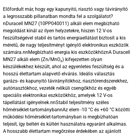
Előfordult már, hogy egy kapunyitó, riasztó vagy távirányító
a legrosszabb pillanatban mondta fel a szolgálatot?
nDuracell MN27 (10PP040011) alkáli elem megbízható
megoldást kínál az ilyen helyzetekre, hiszen 12 V-os
feszültségével stabil és tartós energiaellátást biztosít a kis
méretű, de nagy teljesítményt igénylő elektronikus eszközök
számára.nnMegbízható energia kis eszközökhöznA Duracell
MN27 alkáli elem (Zn/MnO₂) kifejezetten olyan
készülékekhez készült, ahol az egyenletes feszültség és a
hosszú élettartam alapvető elvárás. Ideális választás
garázs- és kapunyitó távirányítókhoz, riasztórendszerekhez,
autóriasztókhoz, vezeték nélküli csengőkhöz és egyéb
speciális elektronikai eszközökhöz, amelyek 12 V-os
tápellátást igényelnek.nnStabil teljesítmény széles
hőmérséklet-tartománybannAz elem -10 °C és +60 °C közötti
működési hőmérséklet-tartományban is megbízhatóan
teljesít, így beltéri és kültéri használatra egyaránt alkalmas.
A hosszabb élettartam megőrzése érdekében az ajánlott