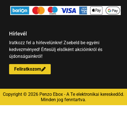
Hírlevél
Iratkozz fel a hírlevelünkre! Zsebeld be egyéni
kedvezményed! Értesülj elsőként akcióinkról és
újdonságainkról!
Feliratkozom
Copyright © 2026 Penzo Ebox - A Te elektronikai kereskedőd.
Minden jog fenntartva.