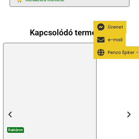
Üzenet
Kapcsolódó termékek
e-mail
Penzo Épker 
Raktáron