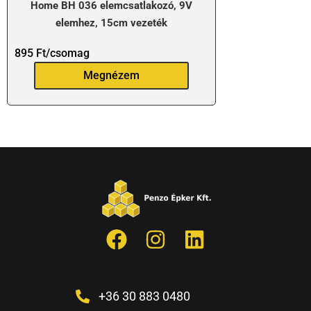
Home BH 036 elemcsatlakozó, 9V
elemhez, 15cm vezeték
895
Ft
/csomag
Megnézem
+36 30 883 0480