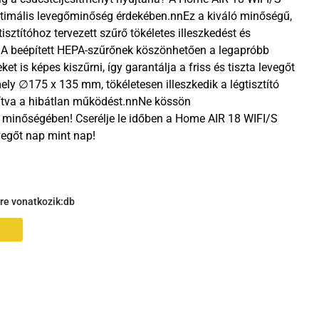
ptimális levegőminőség érdekében.nnEz a kiváló minőségű,
tisztítóhoz tervezett szűrő tökéletes illeszkedést és
t. A beépített HEPA-szűrőnek köszönhetően a legapróbb
t is képes kiszűrni, így garantálja a friss és tiszta levegőt
ly ∅175 x 135 mm, tökéletesen illeszkedik a légtisztító
sítva a hibátlan működést.nnNe kössön
minőségében! Cserélje le időben a Home AIR 18 WIFI/S
evegőt nap mint nap!
gre vonatkozik:
db