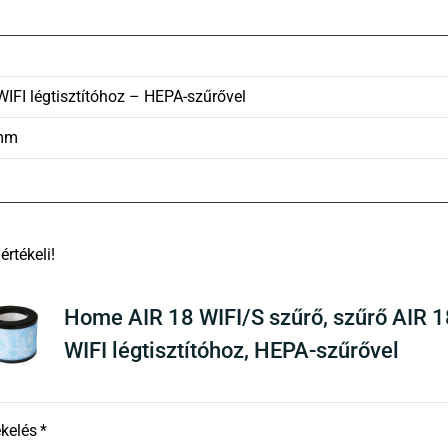
WIFI légtisztítóhoz – HEPA-szűrővel
 mm
There are no reviews yet
Home AIR 18 WIFI/S szűrő, szűrő AIR 1
WIFI légtisztítóhoz, HEPA-szűrővel
ékelés
*