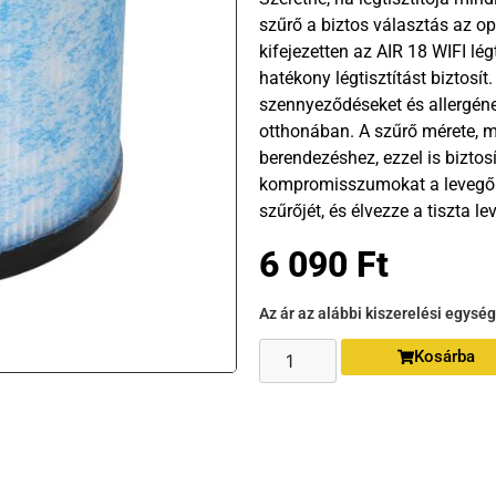
szűrő a biztos választás az o
kifejezetten az AIR 18 WIFI lég
hatékony légtisztítást biztosí
szennyeződéseket és allergéneke
otthonában. A szűrő mérete, me
berendezéshez, ezzel is bizto
kompromisszumokat a levegő 
szűrőjét, és élvezze a tiszta l
6 090
Ft
Az ár az alábbi kiszerelési egysé
Kosárba