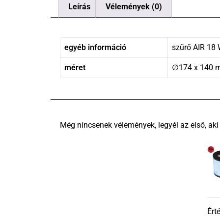
Leírás
Vélemények (0)
egyéb információ
szűrő AIR 18 
méret
∅174 x 140
Ért