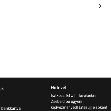
R
5
Hírlevél
ok
Iratkozz fel a hírlevelünkre!
Zsebeld be egyéni
kedvezményed! Értesülj elsőként
– bankkártya