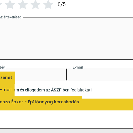
0/5
Az értékelésed
Név
E-mail
zenet
-mail
Elolvastam és elfogadom az
ÁSZF
-ben foglaltakat!
enzo Épker - Építőanyag kereskedés
Küldés