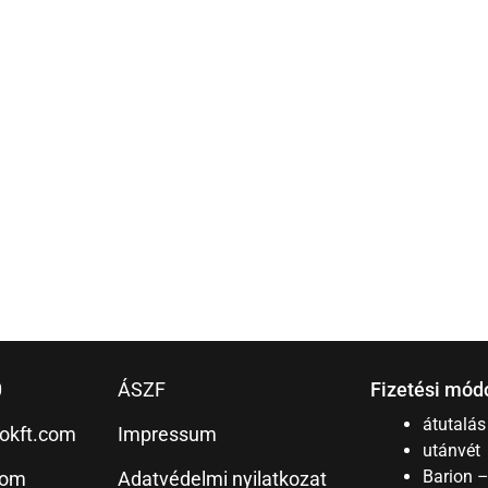
0
ÁSZF
Fizetési mód
átutalás
okft.com
Impressum
utánvét
Barion 
com
Adatvédelmi nyilatkozat