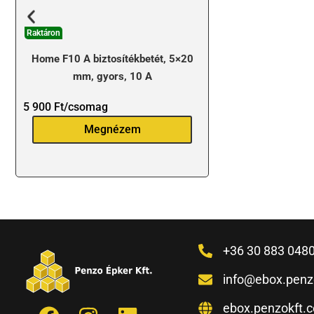
Raktáron
Home F10 A biztosítékbetét, 5×20
mm, gyors, 10 A
5 900
Ft
/csomag
Megnézem
+36 30 883 048
info@ebox.penz
ebox.penzokft.