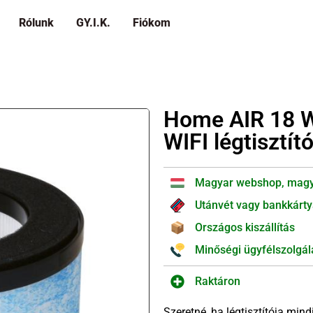
Rólunk
GY.I.K.
Fiókom
Home AIR 18 WI
WIFI légtisztí
Magyar webshop, magy
Utánvét vagy bankkárty
Országos kiszállítás
Minőségi ügyfélszolgál
Raktáron
Szeretné, ha légtisztítója mi