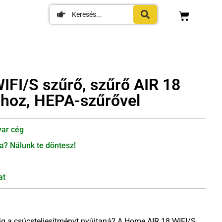
FI/S szűrő, szűrő AIR 18
tóhoz, HEPA-szűrővel
ar cég
a? Nálunk te döntesz!
at
ndig a csúcsteljesítményt nyújtaná? A Home AIR 18 WIFI/S