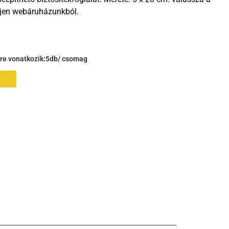
ljen webáruházunkból.
gre vonatkozik:
5db/ csomag