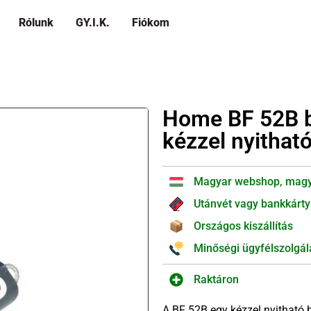
Rólunk
GY.I.K.
Fiókom
Home BF 52B b
kézzel nyithat
Magyar webshop, magy
Utánvét vagy bankkárty
Országos kiszállítás
Minőségi ügyfélszolgál
Raktáron
A BF 52B egy kézzel nyitható b