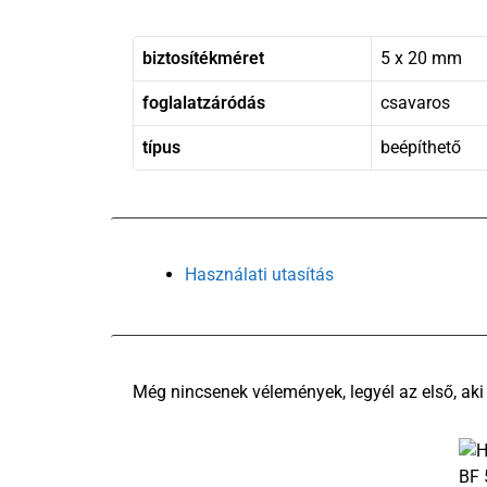
biztosítékméret
5 x 20 mm
foglalatzáródás
csavaros
típus
beépíthető
Használati utasítás