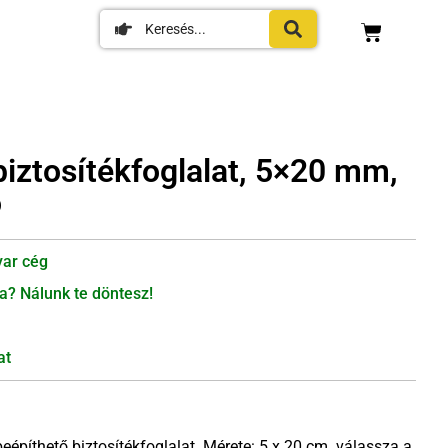
iztosítékfoglalat, 5×20 mm,
ó
ar cég
a? Nálunk te döntesz!
at
eépíthető biztosítékfoglalat. Mérete: 5 x 20 cm. válassza a