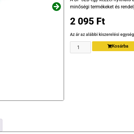
minőségi termékeket és rende
2 095
Ft
Az ár az alábbi kiszerelési egysé
Kosárba