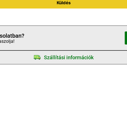
Küldés
solatban?
aszolja!
Szállítási információk