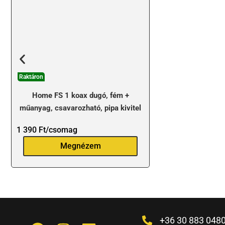
Raktáron
Home FS 1 koax dugó, fém +
műanyag, csavarozható, pipa kivitel
1 390
Ft
/csomag
Megnézem
+36 30 883 048