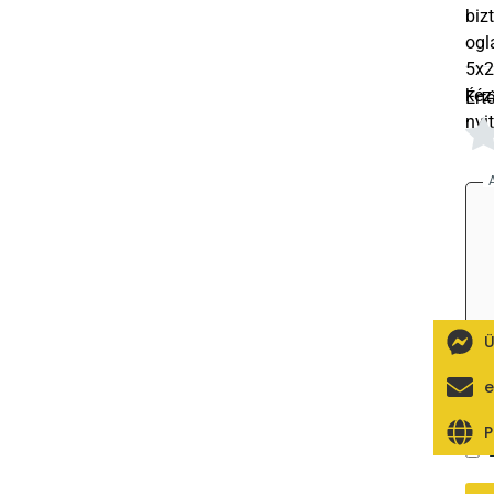
Ért
Ü
e
P