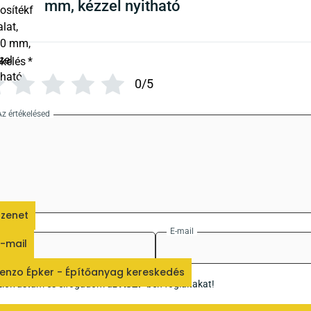
mm, kézzel nyitható
ékelés
*
0/5
Az értékelésed
zenet
Név
E-mail
-mail
enzo Épker - Építőanyag kereskedés
Elolvastam és elfogadom az
ÁSZF
-ben foglaltakat!