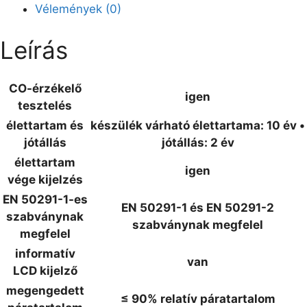
Vélemények (0)
Leírás
CO-érzékelő
igen
tesztelés
élettartam és
készülék várható élettartama: 10 év •
jótállás
jótállás: 2 év
élettartam
igen
vége kijelzés
EN 50291-1-es
EN 50291-1 és EN 50291-2
szabványnak
szabványnak megfelel
megfelel
informatív
van
LCD kijelző
megengedett
≤ 90% relatív páratartalom