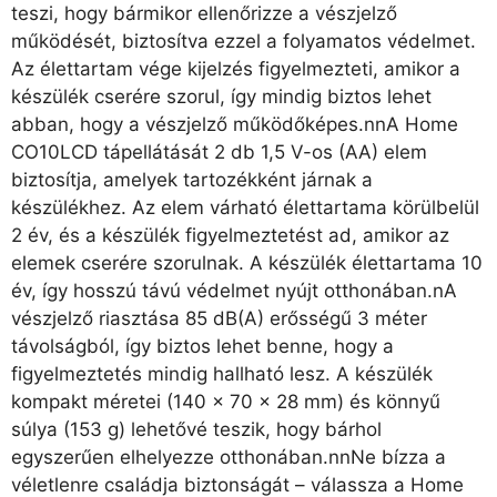
teszi, hogy bármikor ellenőrizze a vészjelző
működését, biztosítva ezzel a folyamatos védelmet.
Az élettartam vége kijelzés figyelmezteti, amikor a
készülék cserére szorul, így mindig biztos lehet
abban, hogy a vészjelző működőképes.nnA Home
CO10LCD tápellátását 2 db 1,5 V-os (AA) elem
biztosítja, amelyek tartozékként járnak a
készülékhez. Az elem várható élettartama körülbelül
2 év, és a készülék figyelmeztetést ad, amikor az
elemek cserére szorulnak. A készülék élettartama 10
év, így hosszú távú védelmet nyújt otthonában.nA
vészjelző riasztása 85 dB(A) erősségű 3 méter
távolságból, így biztos lehet benne, hogy a
figyelmeztetés mindig hallható lesz. A készülék
kompakt méretei (140 x 70 x 28 mm) és könnyű
súlya (153 g) lehetővé teszik, hogy bárhol
egyszerűen elhelyezze otthonában.nnNe bízza a
véletlenre családja biztonságát – válassza a Home