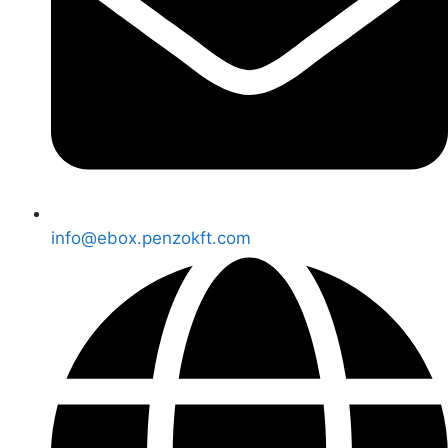
info@ebox.penzokft.com