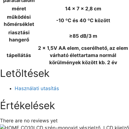
páratartalom
méret
14 x 7 x 2,8 cm
működési
-10 ºC és 40 ºC között
hőmérséklet
riasztási
≥85 dB/3 m
hangerő
2 x 1,5V AA elem, cserélhető, az elem
tápellátás
várható élettartama normál
körülmények között kb. 2 év
Letöltések
Használati utasítás
Értékelések
There are no reviews yet