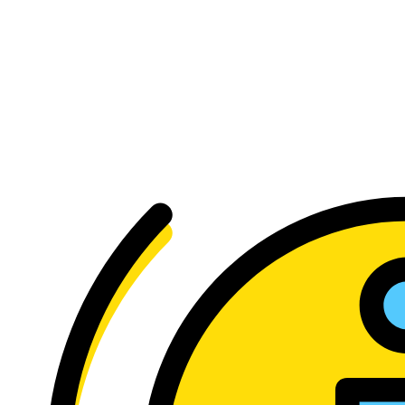
kapcsolatban?
Tedd fel a kérdést, és
kollégánk megválaszolja!