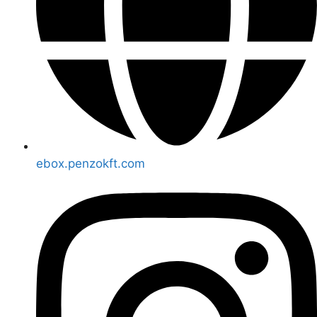
ebox.penzokft.com