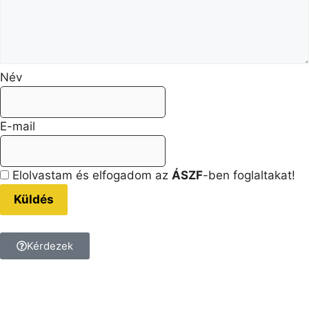
Név
E-mail
Elolvastam és elfogadom az
ÁSZF
-ben foglaltakat!
Küldés
Kérdezek
Kérdésed van a termékkel