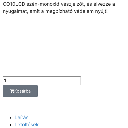
CO10LCD szén-monoxid vészjelzőt, és élvezze a
nyugalmat, amit a megbízható védelem nyújt!
8 590
Ft
Az ár az alábbi
kiszerelési egységre
vonatkozik:
db
Kosárba
Leírás
Letöltések