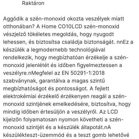
Raktáron
Aggódik a szén-monoxid okozta veszélyek miatt
otthonában? A Home CO10LCD szén-monoxid
vészjelző tökéletes megoldás, hogy nyugodt
lehessen, és biztosítsa családja biztonságát. nnEz a
készülék a legmodernebb technológiával
rendelkezik, hogy megbízhatóan érzékelje a szén-
monoxid jelenlétét és időben figyelmeztessen a
veszélyre.nMegfelel az EN 50291-1:2018
szabványnak, garantálva a magas szintű
megbízhatóságot és pontosságot. A fejlett
elektrokémiai érzékelő érzékenyen reagál a szén-
monoxid szintjének emelkedésére, biztosítva, hogy
mindig időben értesüljön a veszélyről. Az LCD
kijelzőn folyamatosan nyomon követheti a szén-
monoxid szintjét és a készülék állapotát.nA
készülékteszt-üzemmód és a teszt gomb lehetővé