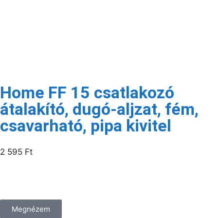
Kapcsolódó termékek
Raktáron
Home FF 15 csatlakozó
átalakító, dugó-aljzat, fém,
csavarható, pipa kivitel
2 595
Ft
/csomag
Megnézem