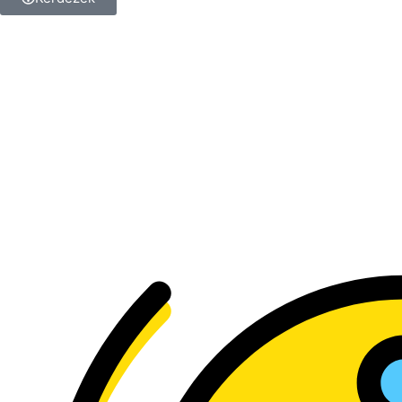
Kérdésed van a termékkel
kapcsolatban?
Tedd fel a kérdést, és
kollégánk megválaszolja!