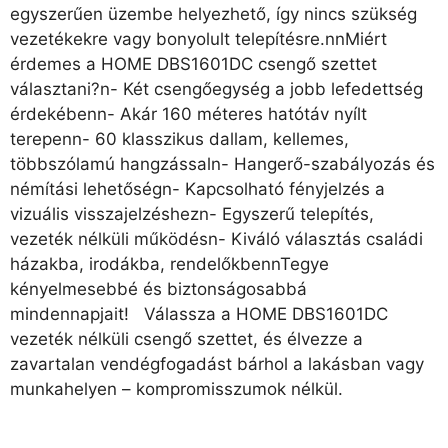
egyszerűen üzembe helyezhető, így nincs szükség
vezetékekre vagy bonyolult telepítésre.nnMiért
érdemes a HOME DBS1601DC csengő szettet
választani?n- Két csengőegység a jobb lefedettség
érdekébenn- Akár 160 méteres hatótáv nyílt
terepenn- 60 klasszikus dallam, kellemes,
többszólamú hangzássaln- Hangerő-szabályozás és
némítási lehetőségn- Kapcsolható fényjelzés a
vizuális visszajelzéshezn- Egyszerű telepítés,
vezeték nélküli működésn- Kiváló választás családi
házakba, irodákba, rendelőkbennTegye
kényelmesebbé és biztonságosabbá
mindennapjait! Válassza a HOME DBS1601DC
vezeték nélküli csengő szettet, és élvezze a
zavartalan vendégfogadást bárhol a lakásban vagy
munkahelyen – kompromisszumok nélkül.
10 190
Ft