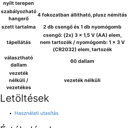
nyílt terepen
szabályozható
4 fokozatban állítható, plusz némítás
hangerő
szett tartalma
2 db csengő és 1 db nyomógomb
csengő: (2x) 3 x 1,5 V (AA) elem,
tápellátás
nem tartozék / nyomógomb: 1 x 3 V
(CR2032) elem, tartozék
választható
60 dallam
dallam
vezeték
nélküli /
vezeték nélküli
vezetékes
Letöltések
Használati utasítás