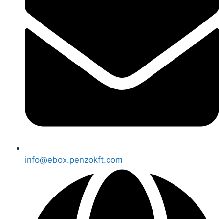
info@ebox.penzokft.com