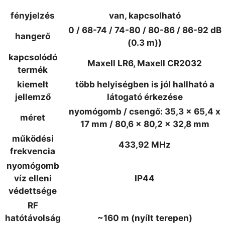
fényjelzés
van, kapcsolható
0 / 68-74 / 74-80 / 80-86 / 86-92 dB
hangerő
(0.3 m))
kapcsolódó
Maxell LR6, Maxell CR2032
termék
kiemelt
több helyiségben is jól hallható a
jellemző
látogató érkezése
nyomógomb / csengő: 35,3 x 65,4 x
méret
17 mm / 80,6 x 80,2 x 32,8 mm
működési
433,92 MHz
frekvencia
nyomógomb
víz elleni
IP44
védettsége
RF
hatótávolság
~160 m (nyílt terepen)