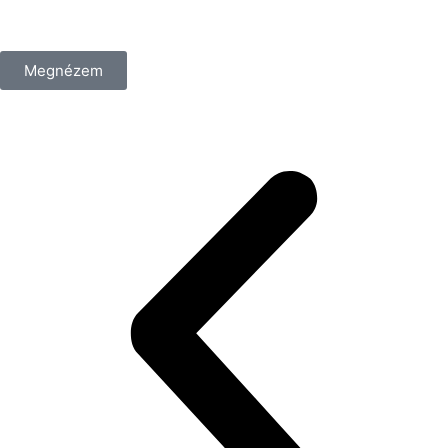
/csomag
Megnézem