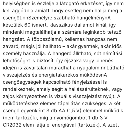
helyiségben is észlelje a látogató érkezését, így nem
kell aggódnia amiatt, hogy esetleg nem hallja meg a
csengőt.nnSzemélyre szabható hangélménynA
készülék 60 ismert, klasszikus dallamot kínál, így
mindenki megtalálhatja a számára leginkább tetsző
hangzást. A többszólamú, kellemes hangzás nem
zavaró, mégis jól hallható – akár gyermek, akár idős
személy használja. A hangerő állítható, sőt némítási
lehetőséget is biztosít, így éjszaka vagy pihenés
idején is zavartalan maradhat a nyugalom.nnLátható
visszajelzés és energiatakarékos működésnA
csengőegységek kapcsolható fényjelzéssel is
rendelkeznek, amely segít a hallássérülteknek, vagy
zajos környezetben is vizuális visszajelzést nyújt. A
működtetéshez elemes tápellátás szükséges: a két
csengő egyenként 3 db AA (1,5 V) elemmel működik
(nem tartozék), míg a nyomógombot 1 db 3 V
CR2032 elem látja el energiával (tartozék). A szett