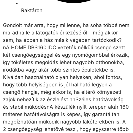
Raktáron
Gondolt már arra, hogy mi lenne, ha soha többé nem
maradna le a látogatók érkezéséről – még akkor
sem, ha éppen a ház másik végében tartózkodik?
nA HOME DBS1601DC vezeték nélküli csengő szett
két csengőegységgel és egy nyomógombbal érkezik,
így tökéletes megoldás lehet nagyobb otthonokba,
irodákba vagy akár több szintes épületekbe is.
Kiválóan használható olyan helyeken, ahol fontos,
hogy több helyiségben is jól hallható legyen a
csengő hangja, még akkor is, ha eltérő környezeti
zajok nehezítik az észlelést.nnSzéles hatótávolság
és stabil működésnA készülék nyílt terepen akár 160
méteres hatótávolságra is képes, így garantáltan
megbízhatóan működik nagyobb lakóterekben is. A
2 csengőegység lehetővé teszi, hogy egyszerre több