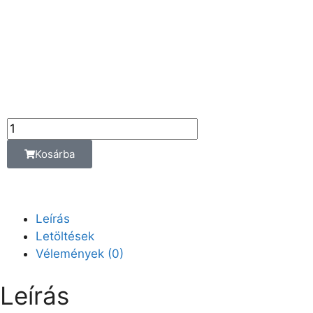
Az ár az alábbi
kiszerelési egységre
vonatkozik:
db
Kosárba
Leírás
Letöltések
Vélemények (0)
Leírás