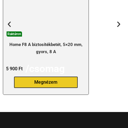
Raktáron
Home F8 A biztosítékbetét, 5×20 mm,
gyors, 8 A
/csomag
5 900
Ft
Megnézem