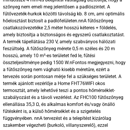
szőnyeg nem emeli meg jelentősen a padlószintet. A
fűtővezeték-hurkok közötti távolság kb. 8 cm, ami optimális
hőelosztást biztosít a padlófelületen.nnA fűtőszőnyeg
csatlakozóvezetéke 2,5 méter hosszú kéteres + földelés,
amely biztosítja a biztonságos és egyszerű csatlakoztatást.
A termék tápellátása 230 V, amely szabványos hálózati
feszültség. A fűtőszőnyeg mérete 0,5 m széles és 20 m
hosszú, amely 10 m²-es területet fed le, fűtési
összteljesítménye pedig 1500 W.nFontos megjegyezni, hogy
a fűtőszőnyeg nem vágható kisebb méretűre, ezért a
tervezés során pontosan mérje fel a szükséges területet. A
termék ajánlott vezérlője a Home FHT76WIFI okos
termosztát, amely lehetővé teszi a pontos hőmérséklet-
szabályozást és a távoli vezérlést. Az FHC100 fűtőszőnyeg
ellenállása 35,3 Ω, és alkalmas komfort és/vagy önálló
fűtésként is, a külső hőmérséklet és a szigetelés
függvényében. nnA tervezést és a telepítést kizárólag
szakember végezheti (burkoló, villanyszerelő), ezzel