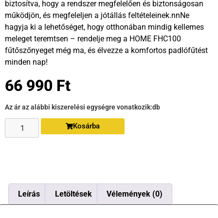
biztosítva, hogy a rendszer megfelelően és biztonságosan
működjön, és megfeleljen a jótállás feltételeinek.nnNe
hagyja ki a lehetőséget, hogy otthonában mindig kellemes
meleget teremtsen – rendelje meg a HOME FHC100
fűtőszőnyeget még ma, és élvezze a komfortos padlófűtést
minden nap!
66 990
Ft
Az ár az alábbi kiszerelési egységre vonatkozik:
db
Kosárba
Leírás
Letöltések
Vélemények (0)