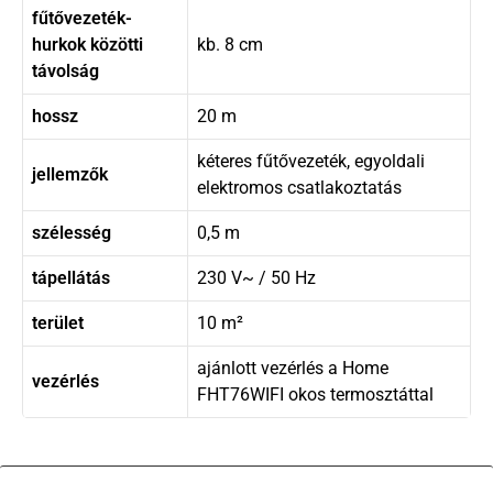
fűtővezeték-
hurkok közötti
kb. 8 cm
távolság
hossz
20 m
kéteres fűtővezeték, egyoldali
jellemzők
elektromos csatlakoztatás
szélesség
0,5 m
tápellátás
230 V~ / 50 Hz
terület
10 m²
ajánlott vezérlés a Home
vezérlés
FHT76WIFI okos termosztáttal