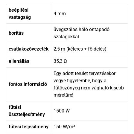
beépítési
4 mm
vastagság
üvegszálas háló öntapadó
borítás
szalagokkal
csatlakozóvezeték
2,5 m (kéteres + földelés)
ellenállás
35,3 Ω
Egy adott terület tervezésekor
vegye figyelembe, hogy a
fontos információ
fűtőszőnyeg nem vágható kisebb
méretűre!
fűtési
1500 W
összteljesítmény
fűtési teljesítmény
150 W/m²