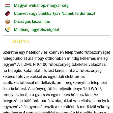
Magyar webshop, magyar cég
Utánvét vagy bankkártya? Nálunk te döntesz!
Országos kiszállítás
Minőségi ügyfélszolgálat
Raktáron
Szeretne egy hatékony és könnyen telepíthető fűtőszőnyeget
hidegburkolat alá, hogy otthonában mindig kellemes meleg
legyen? A HOME FHC100 fűtőszőnyeg tökéletes választás,
ha hidegburkolat alatti fűtést keres. nnEz a fűtőszőnyeg
kéteres fűtővezetékkel és egyoldali elektromos
csatlakoztatással rendelkezik, ami megkönnyíti a telepítést
és a bekötést. A szőnyeg fűtési teljesítménye 150 W/m²,
amely biztosítja a gyors és egyenletes hőelosztást. Az
üvegszálas háló öntapadó szalagokkal van ellátva, amelyek
egyszerűvé és gyorssá teszik a telepítést. A rendkívül vékony,
mindössze 4 mm-es beépítési vastagság biztosítja, hogy a