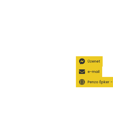
Üzenet
e-mail
Penzo Épker 