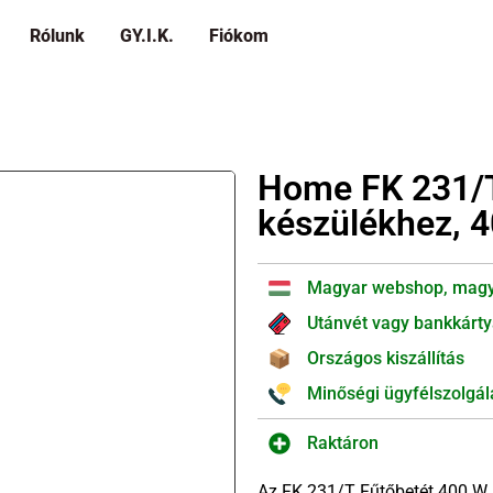
Rólunk
GY.I.K.
Fiókom
Home FK 231/T
készülékhez, 
Magyar webshop, magy
Utánvét vagy bankkárty
Országos kiszállítás
Minőségi ügyfélszolgál
Raktáron
Az FK 231/T Fűtőbetét 400 W,