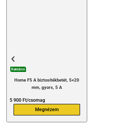
Raktáron
Home F5 A biztosítékbetét, 5×20
mm, gyors, 5 A
5 900
Ft
/csomag
Megnézem