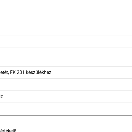
etét, FK 231 készülékhez
Hz
There are no reviews yet