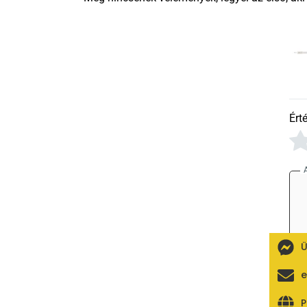
Ért
Ü
e
P