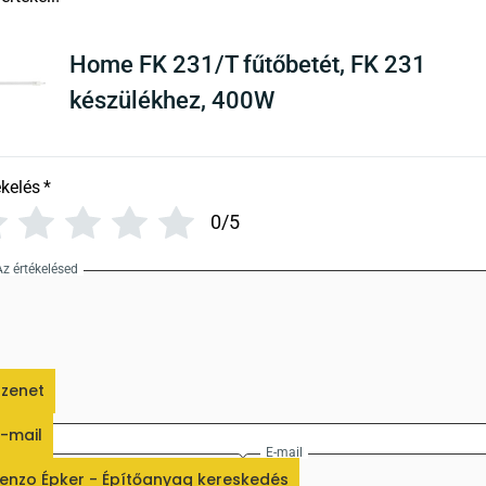
Home FK 231/T fűtőbetét, FK 231
készülékhez, 400W
ékelés
*
0/5
Az értékelésed
zenet
-mail
Név
E-mail
enzo Épker - Építőanyag kereskedés