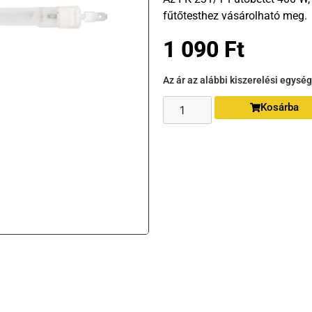
fűtőtesthez vásárolható meg.
1 090
Ft
Az ár az alábbi kiszerelési egysé
Kosárba