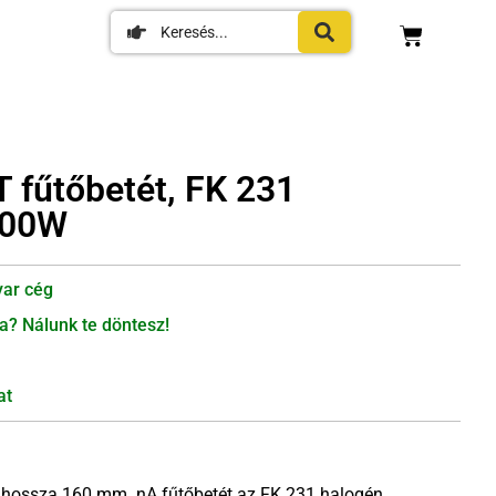
 fűtőbetét, FK 231
400W
ar cég
a? Nálunk te döntesz!
at
 hossza 160 mm. nA fűtőbetét az FK 231 halogén