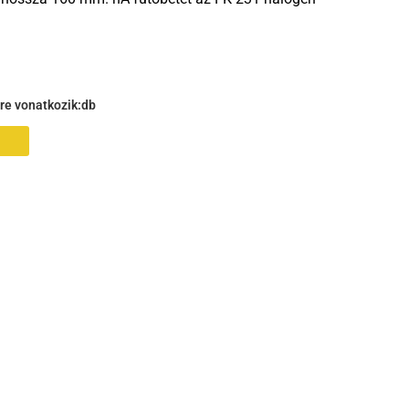
gre vonatkozik:
db