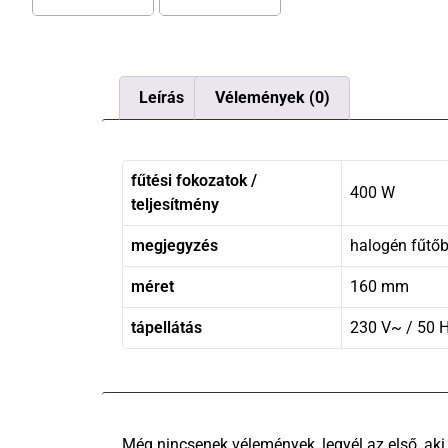
Leírás
Vélemények (0)
fűtési fokozatok /
400 W
teljesítmény
megjegyzés
halogén fűtőb
méret
160 mm
tápellátás
230 V~ / 50 