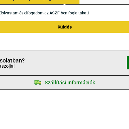
Elolvastam és elfogadom az
ÁSZF
-ben foglaltakat!
Küldés
solatban?
aszolja!
Szállítási információk