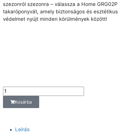
szezonról szezonra – válassza a Home GRG02P
takaróponyvát, amely biztonságos és esztétikus
védelmet nyújt minden körülmények között!
8 090
Ft
Az ár az alábbi
kiszerelési egységre
vonatkozik:
db
Kosárba
Leírás