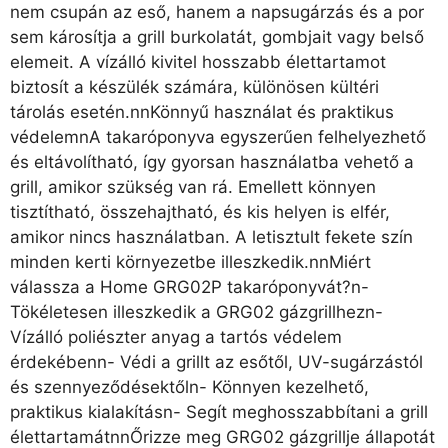
nem csupán az eső, hanem a napsugárzás és a por
sem károsítja a grill burkolatát, gombjait vagy belső
elemeit. A vízálló kivitel hosszabb élettartamot
biztosít a készülék számára, különösen kültéri
tárolás esetén.nnKönnyű használat és praktikus
védelemnA takaróponyva egyszerűen felhelyezhető
és eltávolítható, így gyorsan használatba vehető a
grill, amikor szükség van rá. Emellett könnyen
tisztítható, összehajtható, és kis helyen is elfér,
amikor nincs használatban. A letisztult fekete szín
minden kerti környezetbe illeszkedik.nnMiért
válassza a Home GRG02P takaróponyvát?n-
Tökéletesen illeszkedik a GRG02 gázgrillhezn-
Vízálló poliészter anyag a tartós védelem
érdekébenn- Védi a grillt az esőtől, UV-sugárzástól
és szennyeződésektőln- Könnyen kezelhető,
praktikus kialakításn- Segít meghosszabbítani a grill
élettartamátnnŐrizze meg GRG02 gázgrillje állapotát