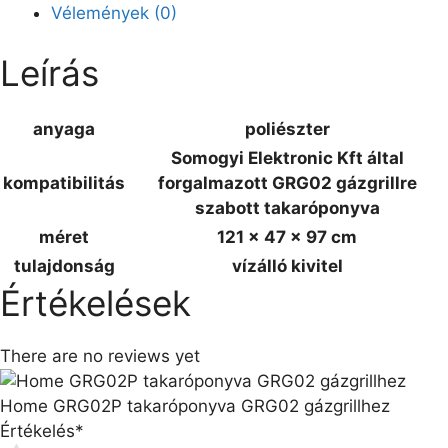
Vélemények (0)
Leírás
anyaga
poliészter
Somogyi Elektronic Kft által
kompatibilitás
forgalmazott GRG02 gázgrillre
szabott takaróponyva
méret
121 x 47 x 97 cm
tulajdonság
vízálló kivitel
Értékelések
There are no reviews yet
Home GRG02P takaróponyva GRG02 gázgrillhez
Értékelés
*