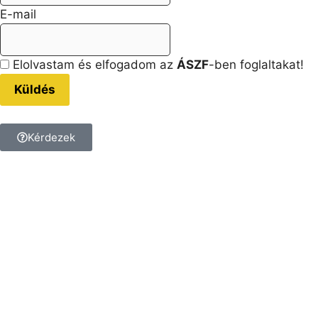
E-mail
Elolvastam és elfogadom az
ÁSZF
-ben foglaltakat!
Küldés
Kérdezek
Kérdésed van a termékkel
kapcsolatban?
Tedd fel a kérdést, és
kollégánk megválaszolja!