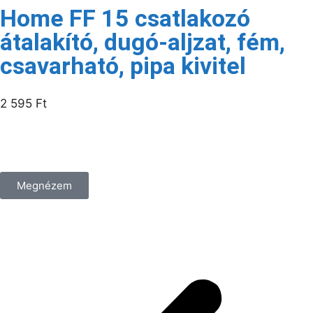
Home FF 15 csatlakozó
átalakító, dugó-aljzat, fém,
csavarható, pipa kivitel
2 595
Ft
/csomag
Megnézem