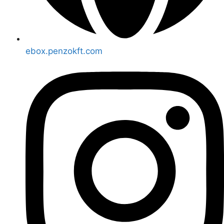
ebox.penzokft.com