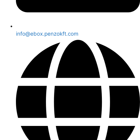
info@ebox.penzokft.com