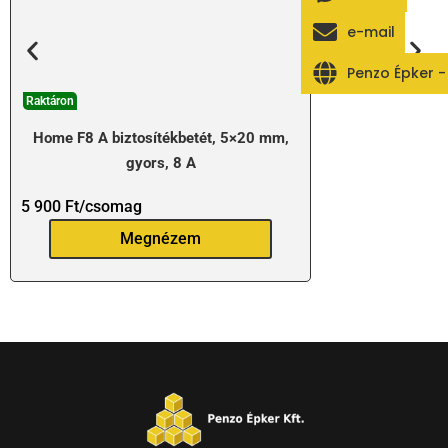
e-mail
Penzo Épker 
Raktáron
Home F8 A biztosítékbetét, 5×20 mm,
gyors, 8 A
5 900
Ft
/csomag
Megnézem