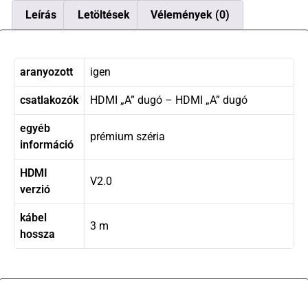
Leírás
Letöltések
Vélemények (0)
aranyozott
igen
csatlakozók
HDMI „A” dugó – HDMI „A” dugó
egyéb
prémium széria
információ
HDMI
V2.0
verzió
kábel
3 m
hossza