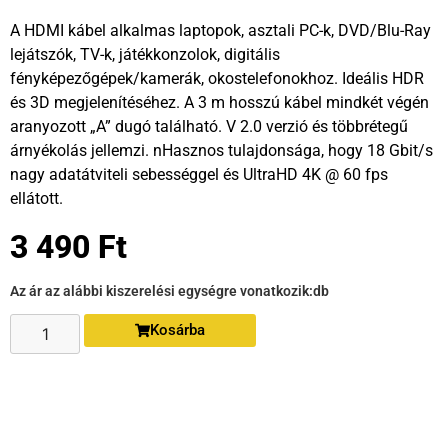
A HDMI kábel alkalmas laptopok, asztali PC-k, DVD/Blu-Ray
lejátszók, TV-k, játékkonzolok, digitális
fényképezőgépek/kamerák, okostelefonokhoz. Ideális HDR
és 3D megjelenítéséhez. A 3 m hosszú kábel mindkét végén
aranyozott „A” dugó található. V 2.0 verzió és többrétegű
árnyékolás jellemzi. nHasznos tulajdonsága, hogy 18 Gbit/s
nagy adatátviteli sebességgel és UltraHD 4K @ 60 fps
ellátott.
3 490
Ft
Az ár az alábbi kiszerelési egységre vonatkozik:
db
Kosárba