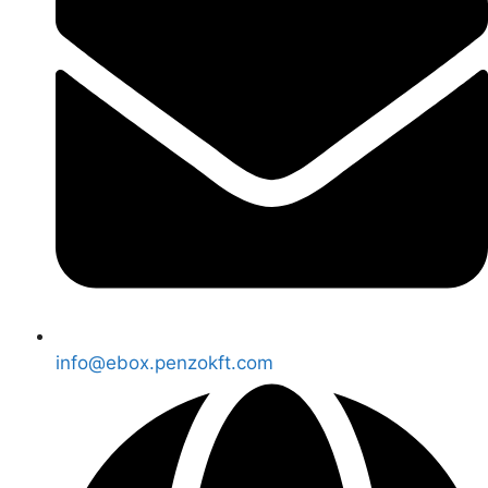
info@ebox.penzokft.com