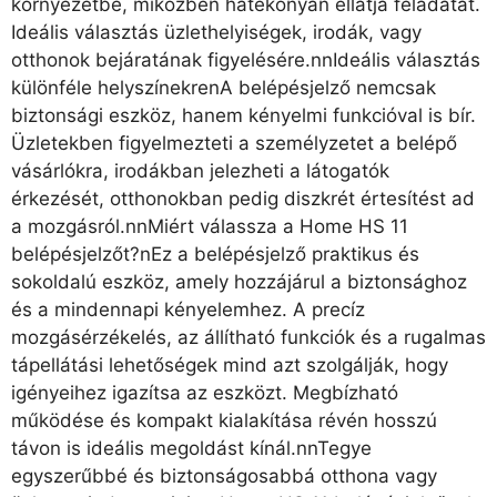
környezetbe, miközben hatékonyan ellátja feladatát.
Ideális választás üzlethelyiségek, irodák, vagy
otthonok bejáratának figyelésére.nnIdeális választás
különféle helyszínekrenA belépésjelző nemcsak
biztonsági eszköz, hanem kényelmi funkcióval is bír.
Üzletekben figyelmezteti a személyzetet a belépő
vásárlókra, irodákban jelezheti a látogatók
érkezését, otthonokban pedig diszkrét értesítést ad
a mozgásról.nnMiért válassza a Home HS 11
belépésjelzőt?nEz a belépésjelző praktikus és
sokoldalú eszköz, amely hozzájárul a biztonsághoz
és a mindennapi kényelemhez. A precíz
mozgásérzékelés, az állítható funkciók és a rugalmas
tápellátási lehetőségek mind azt szolgálják, hogy
igényeihez igazítsa az eszközt. Megbízható
működése és kompakt kialakítása révén hosszú
távon is ideális megoldást kínál.nnTegye
egyszerűbbé és biztonságosabbá otthona vagy