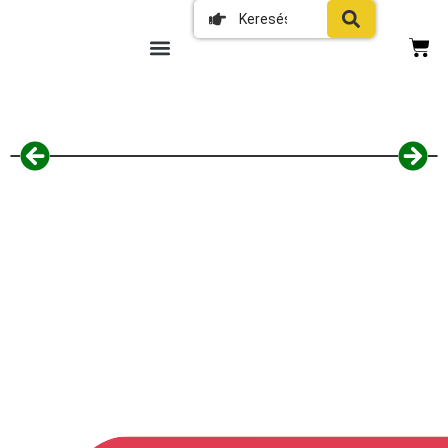
Home HS 11 belépésjelző fali
tartóval, 120°-ban állítható, állítható
hangerő, hálózati adapter
csatlakoztatási lehetőség, elemes
tápellátás