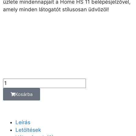
üzlete mindennapjait a Home HS 11 belépésjelzővel,
amely minden látogatót stílusosan üdvözöl!
5 990
Ft
Az ár az alábbi
kiszerelési egységre
vonatkozik:
db
Kosárba
Leírás
Letöltések