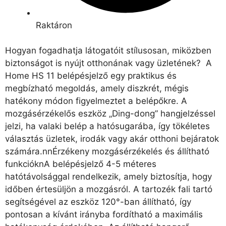
Raktáron
Hogyan fogadhatja látogatóit stílusosan, miközben
biztonságot is nyújt otthonának vagy üzletének? A
Home HS 11 belépésjelző egy praktikus és
megbízható megoldás, amely diszkrét, mégis
hatékony módon figyelmeztet a belépőkre. A
mozgásérzékelős eszköz „Ding-dong” hangjelzéssel
jelzi, ha valaki belép a hatósugarába, így tökéletes
választás üzletek, irodák vagy akár otthoni bejáratok
számára.nnÉrzékeny mozgásérzékelés és állítható
funkcióknA belépésjelző 4-5 méteres
hatótávolsággal rendelkezik, amely biztosítja, hogy
időben értesüljön a mozgásról. A tartozék fali tartó
segítségével az eszköz 120°-ban állítható, így
pontosan a kívánt irányba fordítható a maximális