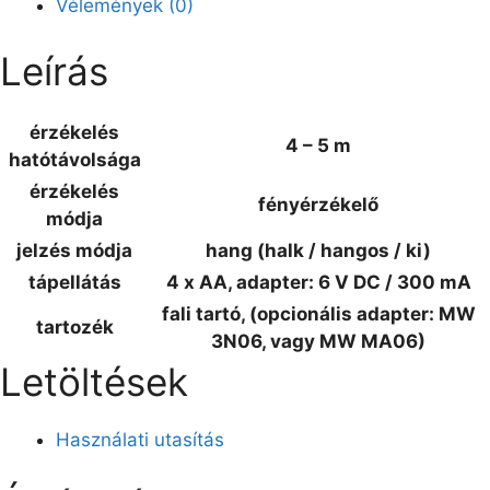
Vélemények (0)
Leírás
érzékelés
4 – 5 m
hatótávolsága
érzékelés
fényérzékelő
módja
jelzés módja
hang (halk / hangos / ki)
tápellátás
4 x AA, adapter: 6 V DC / 300 mA
fali tartó, (opcionális adapter: MW
tartozék
3N06, vagy MW MA06)
Letöltések
Használati utasítás