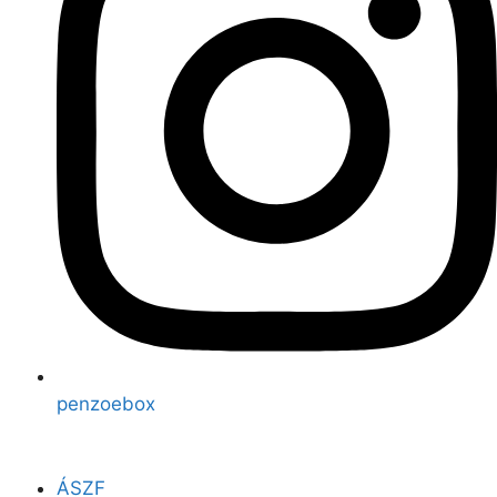
penzoebox
ÁSZF