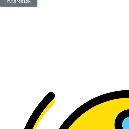
Kérdezek
Kérdésed van a termékkel
kapcsolatban?
Tedd fel a kérdést, és
kollégánk megválaszolja!