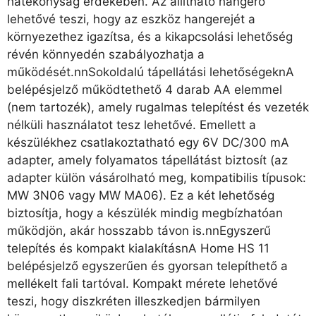
hatékonyság érdekében. Az állítható hangerő
lehetővé teszi, hogy az eszköz hangerejét a
környezethez igazítsa, és a kikapcsolási lehetőség
révén könnyedén szabályozhatja a
működését.nnSokoldalú tápellátási lehetőségeknA
belépésjelző működtethető 4 darab AA elemmel
(nem tartozék), amely rugalmas telepítést és vezeték
nélküli használatot tesz lehetővé. Emellett a
készülékhez csatlakoztatható egy 6V DC/300 mA
adapter, amely folyamatos tápellátást biztosít (az
adapter külön vásárolható meg, kompatibilis típusok:
MW 3N06 vagy MW MA06). Ez a két lehetőség
biztosítja, hogy a készülék mindig megbízhatóan
működjön, akár hosszabb távon is.nnEgyszerű
telepítés és kompakt kialakításnA Home HS 11
belépésjelző egyszerűen és gyorsan telepíthető a
mellékelt fali tartóval. Kompakt mérete lehetővé
teszi, hogy diszkréten illeszkedjen bármilyen