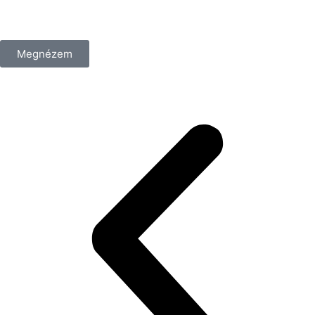
/csomag
Megnézem