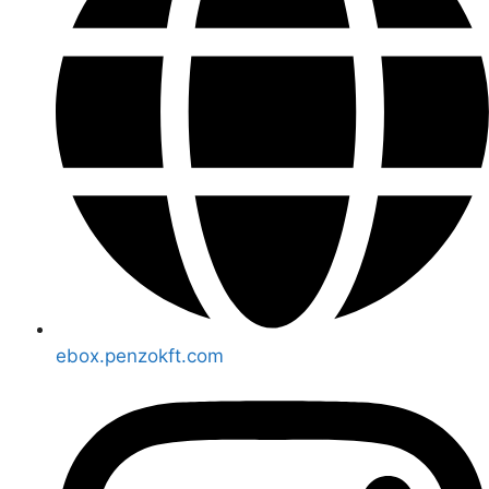
ebox.penzokft.com