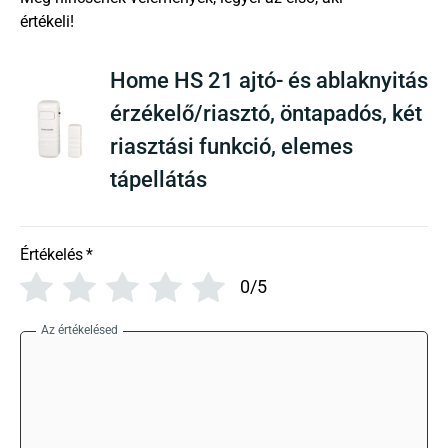
There are no reviews yet
Home HS 21 ajtó- és ablaknyitás
érzékelő/riasztó, öntapadós, két
riasztási funkció, elemes
tápellátás
Értékelés
*
0/5
Az értékelésed