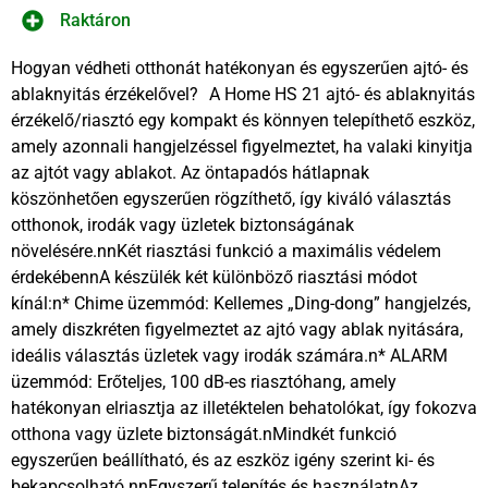
Raktáron
Hogyan védheti otthonát hatékonyan és egyszerűen ajtó- és
ablaknyitás érzékelővel? A Home HS 21 ajtó- és ablaknyitás
érzékelő/riasztó egy kompakt és könnyen telepíthető eszköz,
amely azonnali hangjelzéssel figyelmeztet, ha valaki kinyitja
az ajtót vagy ablakot. Az öntapadós hátlapnak
köszönhetően egyszerűen rögzíthető, így kiváló választás
otthonok, irodák vagy üzletek biztonságának
növelésére.nnKét riasztási funkció a maximális védelem
érdekébennA készülék két különböző riasztási módot
kínál:n* Chime üzemmód: Kellemes „Ding-dong” hangjelzés,
amely diszkréten figyelmeztet az ajtó vagy ablak nyitására,
ideális választás üzletek vagy irodák számára.n* ALARM
üzemmód: Erőteljes, 100 dB-es riasztóhang, amely
hatékonyan elriasztja az illetéktelen behatolókat, így fokozva
otthona vagy üzlete biztonságát.nMindkét funkció
egyszerűen beállítható, és az eszköz igény szerint ki- és
bekapcsolható.nnEgyszerű telepítés és használatnAz