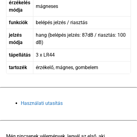
érzékelés
mágneses
módja
funkciók
belépés jelzés / riasztás
jelzés
hang (belépés jelzés: 87dB / riasztás: 100
módja
dB)
tápellátás
3 x LR44
tartozék
érzékelő, mágnes, gombelem
Használati utasítás