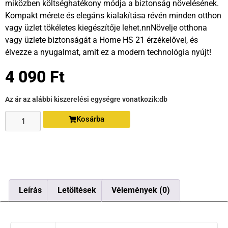
miközben költséghatékony módja a biztonság növelésének.
Kompakt mérete és elegáns kialakítása révén minden otthon
vagy üzlet tökéletes kiegészítője lehet.nnNövelje otthona
vagy üzlete biztonságát a Home HS 21 érzékelővel, és
élvezze a nyugalmat, amit ez a modern technológia nyújt!
4 090
Ft
Az ár az alábbi kiszerelési egységre vonatkozik:
db
Kosárba
Leírás
Letöltések
Vélemények (0)