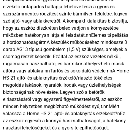
érzékelő öntapadós hátlapja lehetővé teszi a gyors és
szerszámmentes rögzítést szinte bármilyen felületre, legyen
szó ajtó- vagy ablakkeretről. A kompakt kialakítás biztosítja,
hogy az eszköz diszkréten beleolvadjon a környezetébe,
miközben hatékonyan látja el feladatát.nnElemes tápellátás
a hordozhatóságértnA készülék működéséhez mindössze 3
darab AG13 típusú gombelem (1,5 V) szükséges, amelyek a
csomag részét képezik. Ezáltal az eszköz vezeték nélkül,
rugalmasan használható, és bármikor áthelyezhető másik
ajtóra vagy ablakra.nnTartós és sokoldalú védelemnA Home
HS 21 ajtó- és ablaknyitás érzékelő/riasztó tökéletes
megoldás lakások, nyaralók, irodák vagy üzlethelyiségek
biztonságának növelésére. Legyen szó a betörők
elriasztásáról vagy egyszerű figyelmeztetésről, az eszköz
minden helyzetben megbízható működést nyújt.nnMiért
válassza a Home HS 21 ajtó- és ablaknyitás érzékelőt?nEz
az eszköz egyesíti a könnyű használhatóságot, a hatékony
riasztási lehetőségeket és a gyors telepíthetőséget,