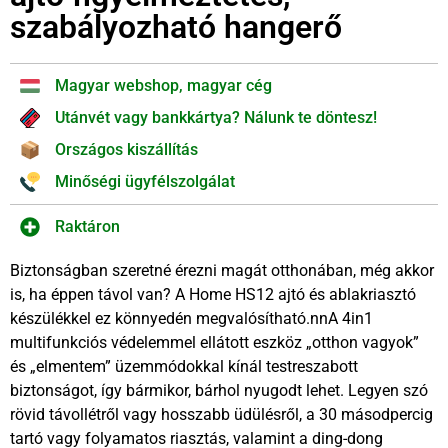
szabályozható hangerő
Magyar webshop, magyar cég
Utánvét vagy bankkártya? Nálunk te döntesz!
Országos kiszállítás
Minőségi ügyfélszolgálat
Raktáron
Biztonságban szeretné érezni magát otthonában, még akkor
is, ha éppen távol van? A Home HS12 ajtó és ablakriasztó
készülékkel ez könnyedén megvalósítható.nnA 4in1
multifunkciós védelemmel ellátott eszköz „otthon vagyok”
és „elmentem” üzemmódokkal kínál testreszabott
biztonságot, így bármikor, bárhol nyugodt lehet. Legyen szó
rövid távollétről vagy hosszabb üdülésről, a 30 másodpercig
tartó vagy folyamatos riasztás, valamint a ding-dong