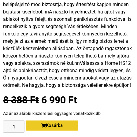
belépésjelző mód biztosítja, hogy értesítést kapjon minden
bejutási kísérletről.nnA riasztó figyelmeztet, ha ajtót vagy
ablakot nyitva felejt, és azonnali pánikriasztás funkcióval is
rendelkezik a gyors segítséghívás érdekében. Minden
funkció egy távirányító segítségével könnyedén kezelhető,
mely jelzi az elemek merülését is, így mindig biztos lehet a
készülék készenlétben állásában. Az öntapadó ragasztónak
köszönhetően a riasztó könnyen telepíthető bármely ajtóra
vagy ablakra, szerszámok nélkül.nnVálassza a Home HS12
ajtó és ablakriasztót, hogy otthona mindig védett legyen, és
Ön nyugodtan élvezhesse a mindennapokat vagy az utazás
örömeit. Ne hagyja, hogy a biztonsága véletlenekre épüljön!
8 388
Ft
6 990
Ft
Az ár az alábbi kiszerelési egységre vonatkozik:
db
Kosárba