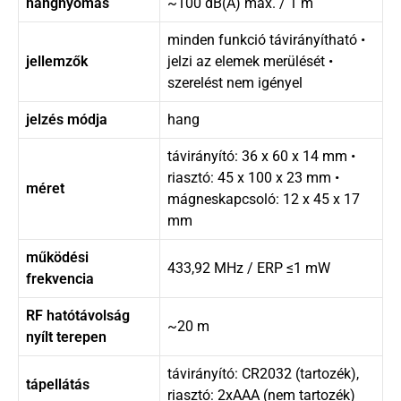
hangnyomás
~100 dB(A) max. / 1 m
minden funkció távirányítható •
jellemzők
jelzi az elemek merülését •
szerelést nem igényel
jelzés módja
hang
távirányító: 36 x 60 x 14 mm •
riasztó: 45 x 100 x 23 mm •
méret
mágneskapcsoló: 12 x 45 x 17
mm
működési
433,92 MHz / ERP ≤1 mW
frekvencia
RF hatótávolság
~20 m
nyílt terepen
távirányító: CR2032 (tartozék),
tápellátás
riasztó: 2xAAA (nem tartozék)