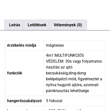
Leírás
Letöltések
Vélemények (0)
érzékelés módja
mágneses
4in1 MULTIFUNKCIÓS
VÉDELEM: 30s vagy folyamatos
riasztás az ajtó
funkciók
becsukásáig,ding-dong
belépésjelző mód, figyelmeztet a
nyitva hagyott ajtóra, azonnali
pánikriasztás lehetősége
hangerőszabályozó
5 fokozat