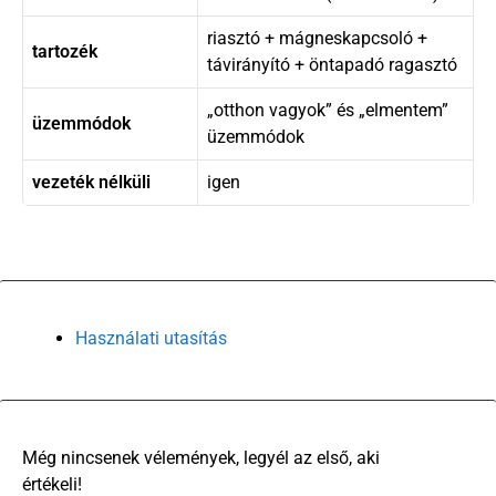
riasztó + mágneskapcsoló +
tartozék
távirányító + öntapadó ragasztó
„otthon vagyok” és „elmentem”
üzemmódok
üzemmódok
vezeték nélküli
igen
Használati utasítás
There are no reviews yet