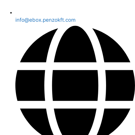
info@ebox.penzokft.com