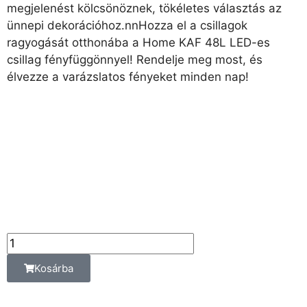
megjelenést kölcsönöznek, tökéletes választás az
ünnepi dekorációhoz.nnHozza el a csillagok
ragyogását otthonába a Home KAF 48L LED-es
csillag fényfüggönnyel! Rendelje meg most, és
élvezze a varázslatos fényeket minden nap!
7 790
Ft
Az ár az alábbi
kiszerelési egységre
vonatkozik:
db
Kosárba