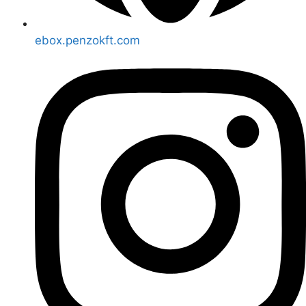
ebox.penzokft.com