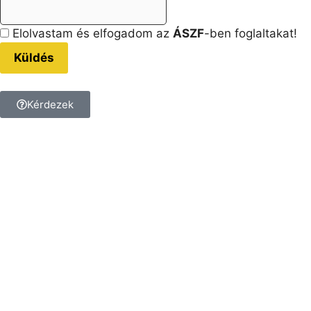
Elolvastam és elfogadom az
ÁSZF
-ben foglaltakat!
Küldés
Kérdezek
Kérdésed van a termékkel
kapcsolatban?
Tedd fel a kérdést, és
kollégánk megválaszolja!