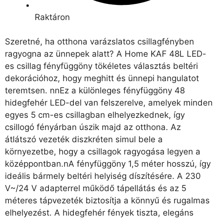
Raktáron
Szeretné, ha otthona varázslatos csillagfényben
ragyogna az ünnepek alatt? A Home KAF 48L LED-
es csillag fényfüggöny tökéletes választás beltéri
dekorációhoz, hogy meghitt és ünnepi hangulatot
teremtsen. nnEz a különleges fényfüggöny 48
hidegfehér LED-del van felszerelve, amelyek minden
egyes 5 cm-es csillagban elhelyezkednek, így
csillogó fényárban úszik majd az otthona. Az
átlátszó vezeték diszkréten simul bele a
környezetbe, hogy a csillagok ragyogása legyen a
középpontban.nA fényfüggöny 1,5 méter hosszú, így
ideális bármely beltéri helyiség díszítésére. A 230
V~/24 V adapterrel működő tápellátás és az 5
méteres tápvezeték biztosítja a könnyű és rugalmas
elhelyezést. A hidegfehér fények tiszta, elegáns