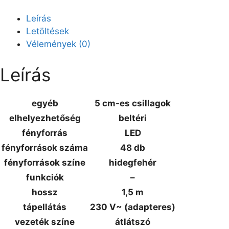
Leírás
Letöltések
Vélemények (0)
Leírás
egyéb
5 cm-es csillagok
elhelyezhetőség
beltéri
fényforrás
LED
fényforrások száma
48 db
fényforrások színe
hidegfehér
funkciók
–
hossz
1,5 m
tápellátás
230 V~ (adapteres)
vezeték színe
átlátszó