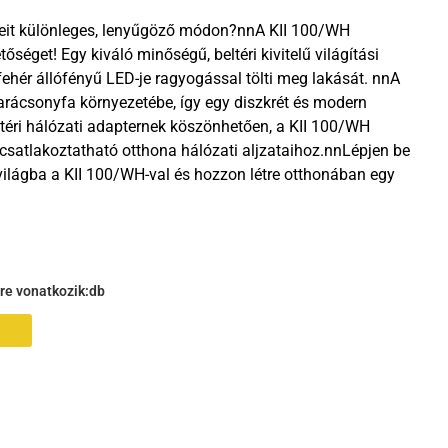
ereit különleges, lenyűgöző módon?nnA KII 100/WH
őséget! Egy kiváló minőségű, beltéri kivitelű világítási
hér állófényű LED-je ragyogással tölti meg lakását. nnA
 karácsonyfa környezetébe, így egy diszkrét és modern
ltéri hálózati adapternek köszönhetően, a KII 100/WH
satlakoztatható otthona hálózati aljzataihoz.nnLépjen be
ilágba a KII 100/WH-val és hozzon létre otthonában egy
gre vonatkozik:
db