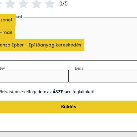
0/5
Az értékelésed
zenet
-mail
enzo Épker - Építőanyag kereskedés
Név
E-mail
Elolvastam és elfogadom az
ÁSZF
-ben foglaltakat!
Küldés