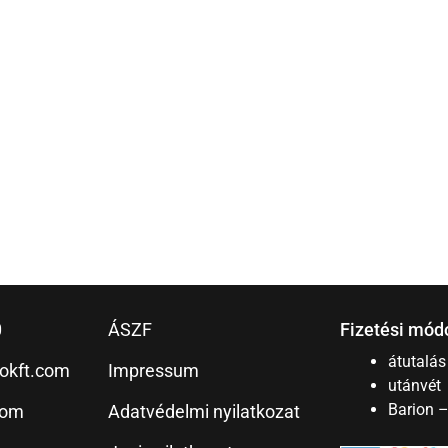
0
ÁSZF
Fizetési mód
átutalás
okft.com
Impressum
utánvét
Barion 
com
Adatvédelmi nyilatkozat