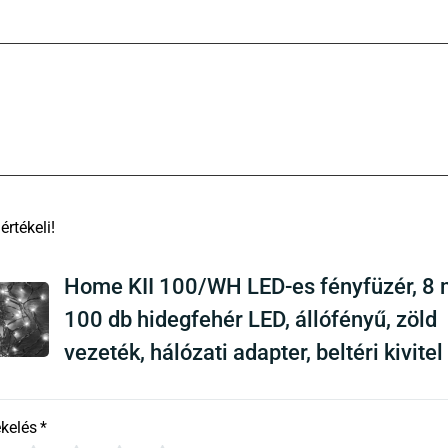
There are no reviews yet
Home KII 100/WH LED-es fényfüzér, 8 
100 db hidegfehér LED, állófényű, zöld
vezeték, hálózati adapter, beltéri kivitel
ékelés
*