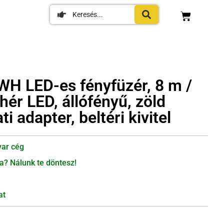
WH LED-es fényfüzér, 8 m /
hér LED, állófényű, zöld
i adapter, beltéri kivitel
ar cég
a? Nálunk te döntesz!
at