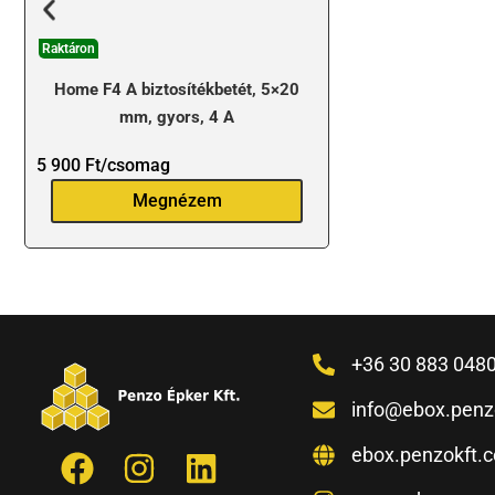
Raktáron
Home F4 A biztosítékbetét, 5×20
mm, gyors, 4 A
5 900
Ft
/csomag
Megnézem
+36 30 883 048
info@ebox.penz
ebox.penzokft.