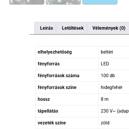
Leírás
Letöltések
Vélemények (0)
elhelyezhetőség
beltéri
fényforrás
LED
fényforrások száma
100 db
fényforrások színe
hidegfehér
hossz
8 m
tápellátás
230 V~ (adap
vezeték színe
zöld