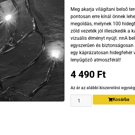
Meg akarja világítani belső t
pontosan erre kínál önnek lehet
megoldás, melynek 100 hidegfe
zöld vezeték jól illeszkedik a
vizuális élményt nyújt. nnA be
egyszerűen és biztonságosan c
egy káprázatosan hidegfehér v
lenyűgöző atmoszférát!
4 490
Ft
Az ár az alábbi kiszerelési egysé
Kosárba