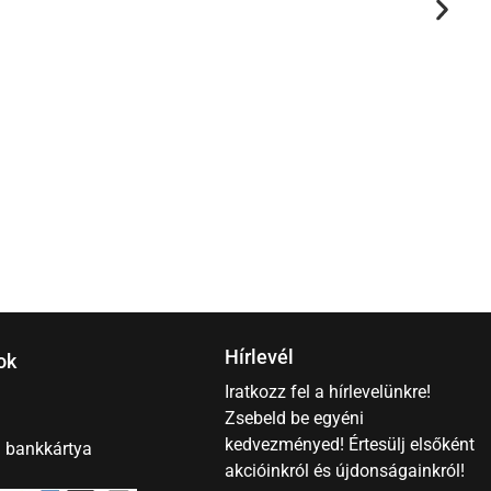
R
5
Hírlevél
ok
Iratkozz fel a hírlevelünkre!
Zsebeld be egyéni
kedvezményed! Értesülj elsőként
– bankkártya
akcióinkról és újdonságainkról!