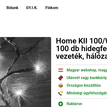
Rólunk
GY.I.K.
Fiókom
Home KII 100/
100 db hidegfe
vezeték, hálózat
Magyar webshop, magy
Utánvét vagy bankkárty
Országos kiszállítás
Minőségi ügyfélszolgál
Raktáron