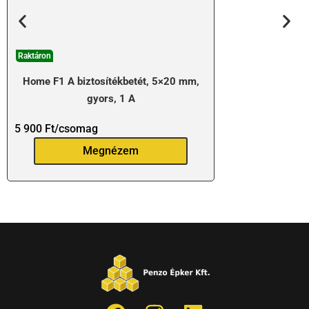
Raktáron
Home F1 A biztosítékbetét, 5×20 mm,
gyors, 1 A
5 900
Ft
/csomag
Megnézem