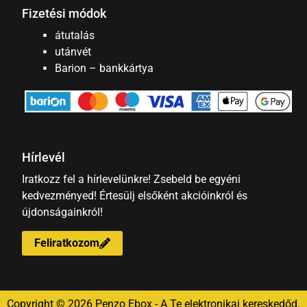
Fizetési módok
átutalás
utánvét
Barion – bankkártya
Hírlevél
Iratkozz fel a hírlevelünkre! Zsebeld be egyéni
kedvezményed! Értesülj elsőként akcióinkról és
újdonságainkról!
Feliratkozom
Copyright © 2026 Penzo Ebox - A Te elektronikai kereskedőd.