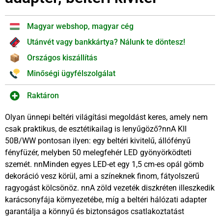
Magyar webshop, magyar cég
Utánvét vagy bankkártya? Nálunk te döntesz!
Országos kiszállítás
Minőségi ügyfélszolgálat
Raktáron
Olyan ünnepi beltéri világítási megoldást keres, amely nem
csak praktikus, de esztétikailag is lenyűgöző?nnA KII
50B/WW pontosan ilyen: egy beltéri kivitelű, állófényű
fényfüzér, melyben 50 melegfehér LED gyönyörködteti
szemét. nnMinden egyes LED-et egy 1,5 cm-es opál gömb
dekoráció vesz körül, ami a színeknek finom, fátyolszerű
ragyogást kölcsönöz. nnA zöld vezeték diszkréten illeszkedik
karácsonyfája környezetébe, míg a beltéri hálózati adapter
garantálja a könnyű és biztonságos csatlakoztatást