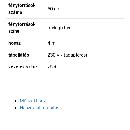
fényforrások
50 db
száma
fényforrások
melegfehér
színe
hossz
4 m
tápellátás
230 V~ (adapteres)
vezeték színe
zöld
Műszaki rajz
Használati utasítás