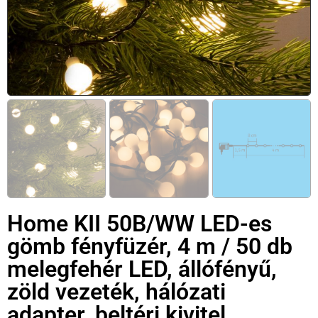
Home KII 50B/WW LED-es
gömb fényfüzér, 4 m / 50 db
melegfehér LED, állófényű,
zöld vezeték, hálózati
adapter, beltéri kivitel