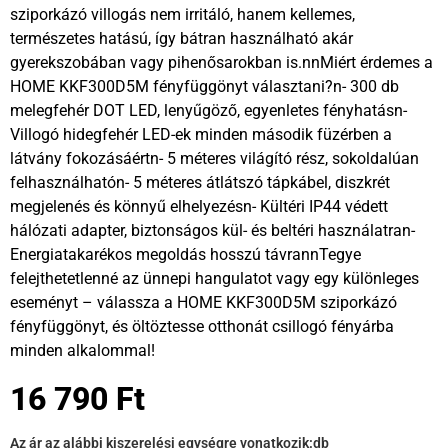
sziporkázó villogás nem irritáló, hanem kellemes,
természetes hatású, így bátran használható akár
gyerekszobában vagy pihenősarokban is.nnMiért érdemes a
HOME KKF300D5M fényfüggönyt választani?n- 300 db
melegfehér DOT LED, lenyűgöző, egyenletes fényhatásn-
Villogó hidegfehér LED-ek minden második füzérben a
látvány fokozásáértn- 5 méteres világító rész, sokoldalúan
felhasználhatón- 5 méteres átlátszó tápkábel, diszkrét
megjelenés és könnyű elhelyezésn- Kültéri IP44 védett
hálózati adapter, biztonságos kül- és beltéri használatran-
Energiatakarékos megoldás hosszú távrannTegye
felejthetetlenné az ünnepi hangulatot vagy egy különleges
eseményt – válassza a HOME KKF300D5M sziporkázó
fényfüggönyt, és öltöztesse otthonát csillogó fényárba
minden alkalommal!
16 790
Ft
Az ár az alábbi kiszerelési egységre vonatkozik:
db