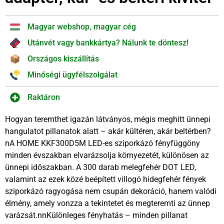
Magyar webshop, magyar cég
Utánvét vagy bankkártya? Nálunk te döntesz!
Országos kiszállítás
Minőségi ügyfélszolgálat
Raktáron
Hogyan teremthet igazán látványos, mégis meghitt ünnepi
hangulatot pillanatok alatt – akár kültéren, akár beltérben?
nA HOME KKF300D5M LED-es sziporkázó fényfüggöny
minden évszakban elvarázsolja környezetét, különösen az
ünnepi időszakban. A 300 darab melegfehér DOT LED,
valamint az ezek közé beépített villogó hidegfehér fények
sziporkázó ragyogása nem csupán dekoráció, hanem valódi
élmény, amely vonzza a tekintetet és megteremti az ünnep
varázsát.nnKülönleges fényhatás – minden pillanat