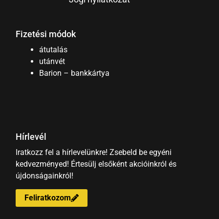
Fizetési módok
átutalás
utánvét
Barion – bankkártya
Hírlevél
Iratkozz fel a hírlevelünkre! Zsebeld be egyéni
kedvezményed! Értesülj elsőként akcióinkról és
újdonságainkról!
Feliratkozom