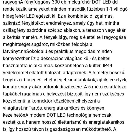
ragyognA fényfüggöny 300 db melegfehér DOT LED-del
rendelkezik, amelyeket minden második füzérben 1-1 villogó
hidegfehér LED egészít ki. Ez a kombináció izgalmas,
szikrázó fényjátékot eredményez, amely úgy hat, mintha
csillagfény szóródna szét az ablakon, a teraszon vagy akár
a kerítés mentén. A fények lágy, mégis élettel teli ragyogása
meghittséget sugároz, miközben feldobja a
látványt.nnSokoldalú és praktikus megoldás minden
környezetbenEz a dekorációs világítás kül- és beltéri
használatra is alkalmas, köszönhetően a kültéri IP44
védelemmel ellátott hálózati adapternek. A 5 méter hosszú
fényfüzér bőséges lehetőséget kínál ablakok, ajtók, erkélyek,
korlátok vagy akár bútorok díszítésére. A 5 méteres átlátszó
tápkábel rugalmas elhelyezést biztosít, így nem szükséges
közvetlenül a konnektor közelében elhelyezni a
világítást.nnTartós, energiatakarékos és könnyen
kezelhetőnA modern DOT LED technológia nemcsak
esztétikus, hanem hosszú élettartamú és energiatakarékos
is, így hosszú távon is gazdaságosan működtethető. A