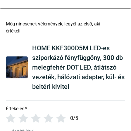
There are no reviews yet
HOME KKF300D5M LED-es
sziporkázó fényfüggöny, 300 db
melegfehér DOT LED, átlátszó
vezeték, hálózati adapter, kül- és
beltéri kivitel
Értékelés
*
0/5
Az értékelésed