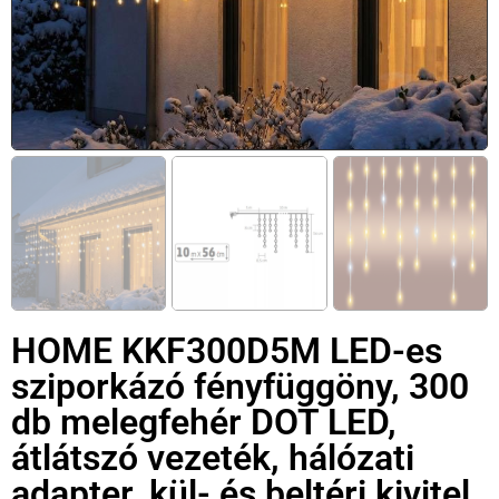
HOME KKF300D5M LED-es
sziporkázó fényfüggöny, 300
db melegfehér DOT LED,
átlátszó vezeték, hálózati
adapter, kül- és beltéri kivitel