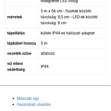
hidegfehér LED villog
5 m x 56 cm • füzérek közötti
méretek
távolság: 8,5 cm • LED-ek közötti
távolság: 8 cm
tápellátás
kültéri IP44-es hálózati adapter
tápkábel hossza
5 m
vezeték színe
átlátszó
víz elleni
IP44
védettség
Műszaki rajz
Használati utasítás