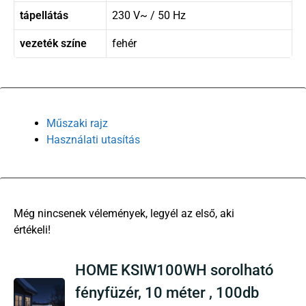
tápellátás
230 V~ / 50 Hz
vezeték színe
fehér
Műszaki rajz
Használati utasítás
There are no reviews yet
HOME KSIW100WH sorolható
fényfüzér, 10 méter , 100db