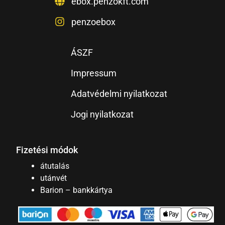
ebox.penzokft.com
penzoebox
ÁSZF
Impressum
Adatvédelmi nyilatkozat
Jogi nyilatkozat
Fizetési módok
átutalás
utánvét
Barion – bankkártya