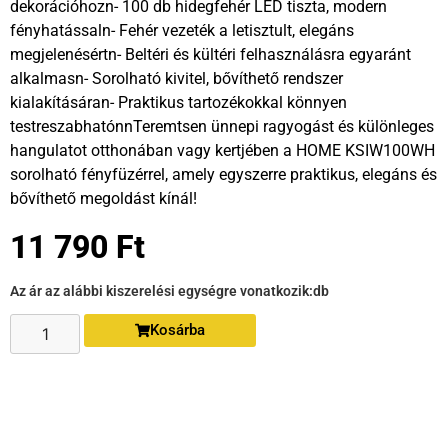
dekorációhozn- 100 db hidegfehér LED tiszta, modern
fényhatássaln- Fehér vezeték a letisztult, elegáns
megjelenésértn- Beltéri és kültéri felhasználásra egyaránt
alkalmasn- Sorolható kivitel, bővíthető rendszer
kialakításáran- Praktikus tartozékokkal könnyen
testreszabhatónnTeremtsen ünnepi ragyogást és különleges
hangulatot otthonában vagy kertjében a HOME KSIW100WH
sorolható fényfüzérrel, amely egyszerre praktikus, elegáns és
bővíthető megoldást kínál!
11 790
Ft
Az ár az alábbi kiszerelési egységre vonatkozik:
db
Kosárba