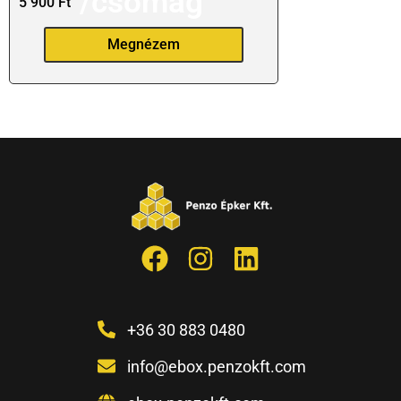
/csomag
5 900
Ft
Megnézem
+36 30 883 0480
info@ebox.penzokft.com