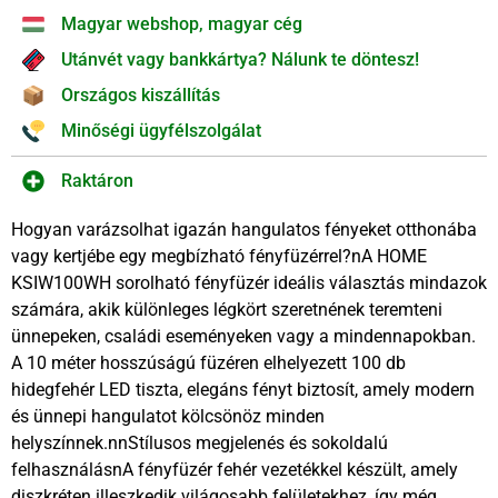
Magyar webshop, magyar cég
Utánvét vagy bankkártya? Nálunk te döntesz!
Országos kiszállítás
Minőségi ügyfélszolgálat
Raktáron
Hogyan varázsolhat igazán hangulatos fényeket otthonába
vagy kertjébe egy megbízható fényfüzérrel?nA HOME
KSIW100WH sorolható fényfüzér ideális választás mindazok
számára, akik különleges légkört szeretnének teremteni
ünnepeken, családi eseményeken vagy a mindennapokban.
A 10 méter hosszúságú füzéren elhelyezett 100 db
hidegfehér LED tiszta, elegáns fényt biztosít, amely modern
és ünnepi hangulatot kölcsönöz minden
helyszínnek.nnStílusos megjelenés és sokoldalú
felhasználásnA fényfüzér fehér vezetékkel készült, amely
diszkréten illeszkedik világosabb felületekhez, így még