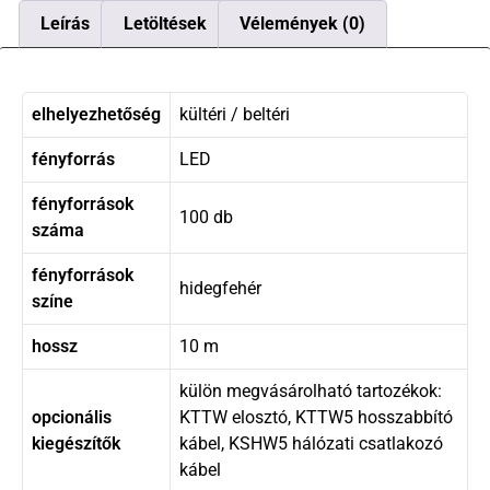
Leírás
Letöltések
Vélemények (0)
elhelyezhetőség
kültéri / beltéri
fényforrás
LED
fényforrások
100 db
száma
fényforrások
hidegfehér
színe
hossz
10 m
külön megvásárolható tartozékok:
opcionális
KTTW elosztó, KTTW5 hosszabbító
kiegészítők
kábel, KSHW5 hálózati csatlakozó
kábel