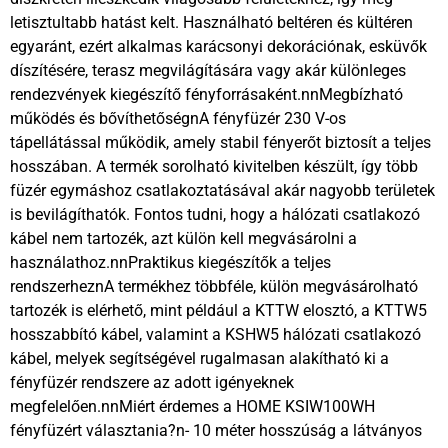
letisztultabb hatást kelt. Használható beltéren és kültéren
egyaránt, ezért alkalmas karácsonyi dekorációnak, esküvők
díszítésére, terasz megvilágítására vagy akár különleges
rendezvények kiegészítő fényforrásaként.nnMegbízható
működés és bővíthetőségnA fényfüzér 230 V-os
tápellátással működik, amely stabil fényerőt biztosít a teljes
hosszában. A termék sorolható kivitelben készült, így több
füzér egymáshoz csatlakoztatásával akár nagyobb területek
is bevilágíthatók. Fontos tudni, hogy a hálózati csatlakozó
kábel nem tartozék, azt külön kell megvásárolni a
használathoz.nnPraktikus kiegészítők a teljes
rendszerheznA termékhez többféle, külön megvásárolható
tartozék is elérhető, mint például a KTTW elosztó, a KTTW5
hosszabbító kábel, valamint a KSHW5 hálózati csatlakozó
kábel, melyek segítségével rugalmasan alakítható ki a
fényfüzér rendszere az adott igényeknek
megfelelően.nnMiért érdemes a HOME KSIW100WH
fényfüzért választania?n- 10 méter hosszúság a látványos