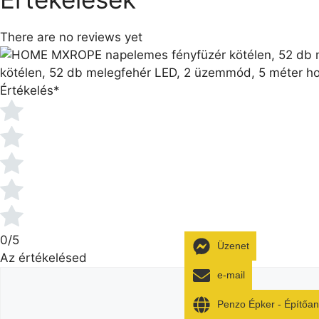
There are no reviews yet
kötélen, 52 db melegfehér LED, 2 üzemmód, 5 méter ho
Értékelés
*
0/5
Üzenet
Az értékelésed
e-mail
Penzo Épker - Építőa