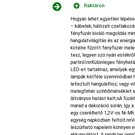
Raktáron
Hogyan lehet egyetlen lépésse
– kábelek, hálózati csatlak
fényfüzér kiváló megoldás mind
hangulatvilágítás és az energi
kötélre fűzött fényfüzér mele
tesz, legyen szó nyári estékrő
partiról.nnKülönleges fényha
LED-et tartalmaz, amelyek egy
lámpák kétféle üzemmódban ha
letisztult hangulathoz, vagy 
melegfehér színhőmérséklet el
látványos hatást kelt.nA füzér
marad a dekoráció során, így 
egy cserélhető 1,2V-os Ni-Mh
egység napközben feltölt.nnV
leszúrható napelem könnyen el
akkumulátort. A rendszer önm