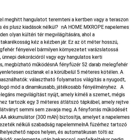
l meghitt hangulatot teremteni a kertben vagy a teraszon
ozás és plusz kiadások nélkül? nA HOME MXROPE napelemes
en olyan kültéri tér megvilágítására, ahol a
atakarékosság kéz a kézben jár. Ez az öt méter hosszú,
gfehér fényeivel bármilyen környezetet varázslatossá
l, ünnepi dekorációról vagy egy hangulatos kerti
tás, megbízható működésnA fényfüzér 52 darab melegfehér
enletesen oszlanak el a körülbelül 5 méteres kötélen. A
sználhatók: választható folyamatos világítás a nyugodt,
villogó mód a dinamikusabb, játékosabb fényélményhez. A
egáns megvilágítást nyújt, amely kíméli a szemet, mégis
hez tartozik egy 3 méteres átlátszó tápkábel, amely rejtve
a látványt semmi sem zavarja meg. A fényforrás működését
 AA akkumulátor (300 mAh) biztosítja, amelyet a napelemes
ezeték nélküli szabadság napelemmelnA füzérhez tartozó
helyezhető napos helyen, és automatikusan tölti az
űködő: naplemente után bekapcsol, napfelkeltekor pedig