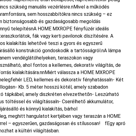
nincs szükség manuális vezérlésre.nMivel a működés
 áramforrásra, sem hosszabbítókra nincs szükség – ez
m biztonságosabb és gazdaságosabb megoldás
könnyű telepítésnA HOME MXROPE fényfüzér ideális
teraszkorlátok, fák vagy kerti pavilonok díszítésére. A
 kialakítás lehetővé teszi a gyors és egyszerű
árásálló konstrukció gondoskodik a tartósságról.nA lámpa
anem vendéglátóhelyeken, teraszokon vagy
ználható, ahol fontos a kellemes, dekoratív világítás, de
mforrás kialakítására.nnMiért válassza a HOME MXROPE
elegfehér LED, kellemes és dekoratív fényhatássaln- Két
llogásn- Kb. 5 méter hosszú kötél, amely szabadon
zó tápkábel, amely diszkréten elvezethetőn- Leszúrható
 töltéssel és világítássaln- Cserélhető akkumulátor,
rásálló és könnyű kialakítás, bárhol
g, meghitt hangulatot kertjében vagy teraszán a HOME
el – egyszerűen, gazdaságosan és stílusosan! fEgy apró
ozhat a kültéri világításban.