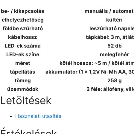
be- / kikapcsolás
manuális / automat
elhelyezhetőség
kültéri
földbe szúrható
leszúrható napel
kábelhossz
tápkábel: 3 m, átlá
LED-ek száma
52 db
LED-ek színe
melegfehér
méret
kötél hossza: ~5 m / kötél át
tápellátás
akkumulátor (1 x 1,2V Ni-Mh AA, 3
tömeg
258 g
üzemmódok
2 féle: állófény, vil
Letöltések
Használati utasítás
Értékelések