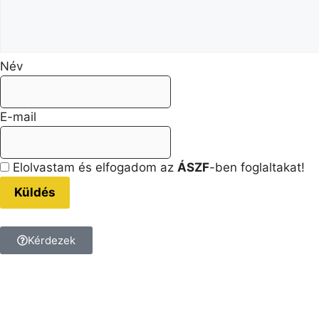
Név
E-mail
Elolvastam és elfogadom az
ÁSZF
-ben foglaltakat!
Küldés
Kérdezek
Kérdésed van a termékkel k
Tedd fel a kérdést, és kollé