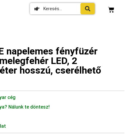
napelemes fényfüzér
 melegfehér LED, 2
ter hosszú, cserélhető
yar cég
ya? Nálunk te döntesz!
lat