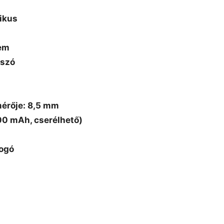
ikus
em
tszó
mérője: 8,5 mm
00 mAh, cserélhető)
logó