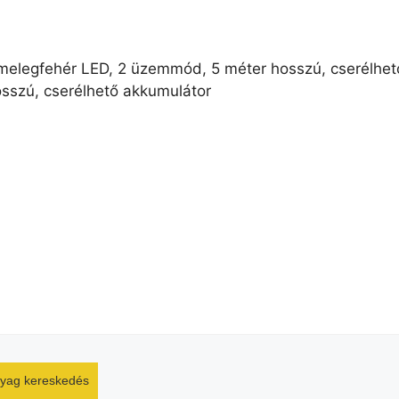
sszú, cserélhető akkumulátor
nyag kereskedés