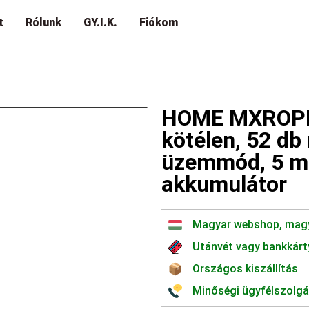
t
Rólunk
GY.I.K.
Fiókom
HOME MXROPE 
kötélen, 52 db
üzemmód, 5 mé
akkumulátor
Magyar webshop, mag
Utánvét vagy bankkárt
Országos kiszállítás
Minőségi ügyfélszolgá