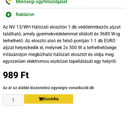
Minőségi ügyfélszolgálat
Raktáron
Az NV 13/WH Hálózati elosztón 1 db védőérintkezős aljzat
található, amely gyermekvédelemmel ellátott és 3680 W-ig
terhelhető. Az elosztó alsó és felső pontján 1-1 db EURO
aljzat helyezkedik el, melynek 2x 500 W a terhelhetősége.
nVásároljon megbízható hálózati elosztót és oldja meg
egyszerűen elektromos eszközei tápellátását egy helyről.
989
Ft
Az ár az alábbi kiszerelési egységre vonatkozik:
db
Kosárba