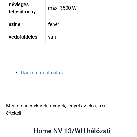
névleges
max. 3500 W
teljesítmény
színe
fehér
védőföldelés
van
Használati utasítás
There are no reviews yet
Home NV 13/WH hálózati