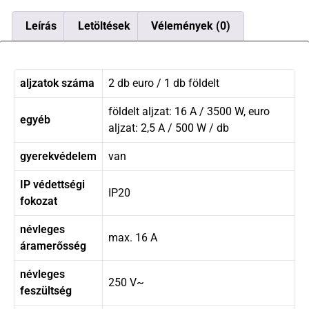
Leírás
Letöltések
Vélemények (0)
aljzatok száma
2 db euro / 1 db földelt
földelt aljzat: 16 A / 3500 W, euro
egyéb
aljzat: 2,5 A / 500 W / db
gyerekvédelem
van
IP védettségi
IP20
fokozat
névleges
max. 16 A
áramerősség
névleges
250 V~
feszültség