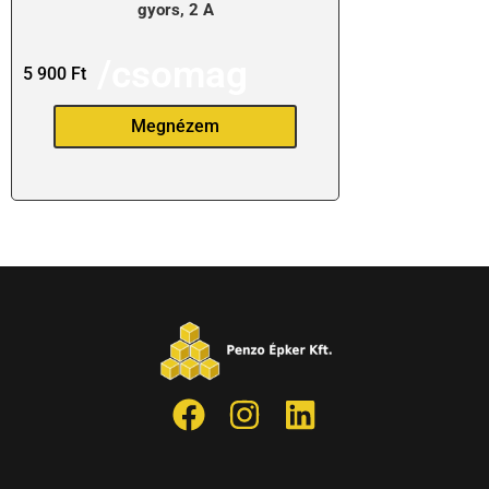
gyors, 2 A
/csomag
5 900
Ft
Megnézem