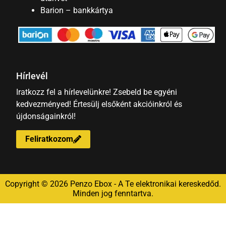
Barion – bankkártya
Hírlevél
Iratkozz fel a hírlevelünkre! Zsebeld be egyéni
kedvezményed! Értesülj elsőként akcióinkról és
újdonságainkról!
Feliratkozom
Copyright © 2026 Penzo Ebox - A Te elektronikai kereskedőd.
Minden jog fenntartva.