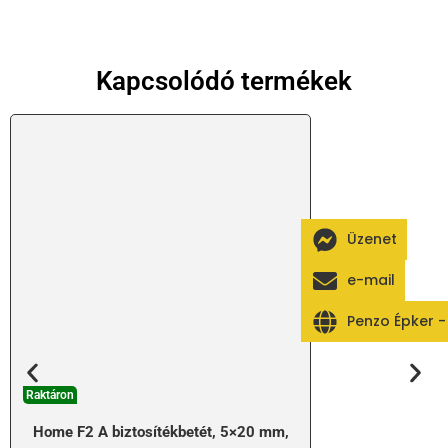
Kapcsolódó termékek
Üzenet
e-mail
Penzo Épker 
Raktáron
Home F2 A biztosítékbetét, 5×20 mm,