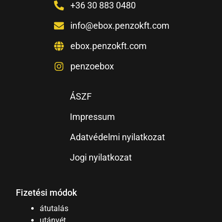
+36 30 883 0480
info@ebox.penzokft.com
ebox.penzokft.com
penzoebox
ÁSZF
Impressum
Adatvédelmi nyilatkozat
Jogi nyilatkozat
Fizetési módok
átutalás
utánvét