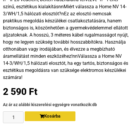
színű, esztétikus kialakításnnMiért válassza a Home NV 14-
3/WH/1,5 hálózati elosztót?nEz az elosztó nemcsak
praktikus megoldás készülékei csatlakoztatására, hanem
biztonságos is, köszönhetően a gyermekvédelemmel ellátott
aljzatoknak. A hosszú, 3 méteres kábel rugalmasságot nyújt,
hogy ne legyen szükség további hosszabbítókra. Használja
otthonában vagy irodájában, és élvezze a megbízható
áramellátást minden eszközéhez!nnVálassza a Home NV
14-3/WH/1,5 hálózati elosztót, ha egy tartós, biztonságos és
esztétikus megoldásra van szüksége elektromos készülékei
számára!
2 590
Ft
Az ár az alábbi kiszerelési egységre vonatkozik:
db
Kosárba