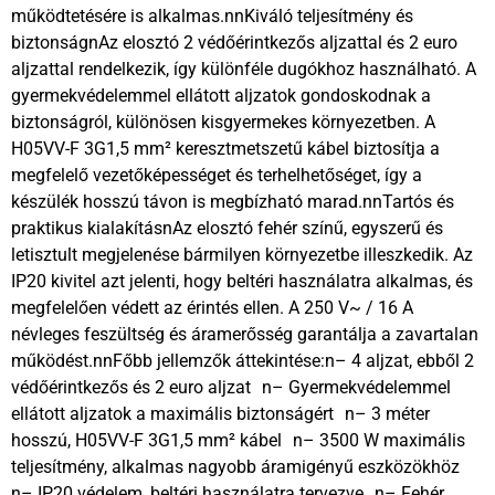
működtetésére is alkalmas.nnKiváló teljesítmény és
biztonságnAz elosztó 2 védőérintkezős aljzattal és 2 euro
aljzattal rendelkezik, így különféle dugókhoz használható. A
gyermekvédelemmel ellátott aljzatok gondoskodnak a
biztonságról, különösen kisgyermekes környezetben. A
H05VV-F 3G1,5 mm² keresztmetszetű kábel biztosítja a
megfelelő vezetőképességet és terhelhetőséget, így a
készülék hosszú távon is megbízható marad.nnTartós és
praktikus kialakításnAz elosztó fehér színű, egyszerű és
letisztult megjelenése bármilyen környezetbe illeszkedik. Az
IP20 kivitel azt jelenti, hogy beltéri használatra alkalmas, és
megfelelően védett az érintés ellen. A 250 V~ / 16 A
névleges feszültség és áramerősség garantálja a zavartalan
működést.nnFőbb jellemzők áttekintése:n– 4 aljzat, ebből 2
védőérintkezős és 2 euro aljzat n– Gyermekvédelemmel
ellátott aljzatok a maximális biztonságért n– 3 méter
hosszú, H05VV-F 3G1,5 mm² kábel n– 3500 W maximális
teljesítmény, alkalmas nagyobb áramigényű eszközökhöz
n– IP20 védelem, beltéri használatra tervezve n– Fehér