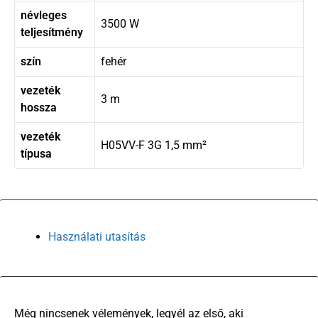
névleges
3500 W
teljesítmény
szín
fehér
vezeték
3 m
hossza
vezeték
H05VV-F 3G 1,5 mm²
típusa
Használati utasítás