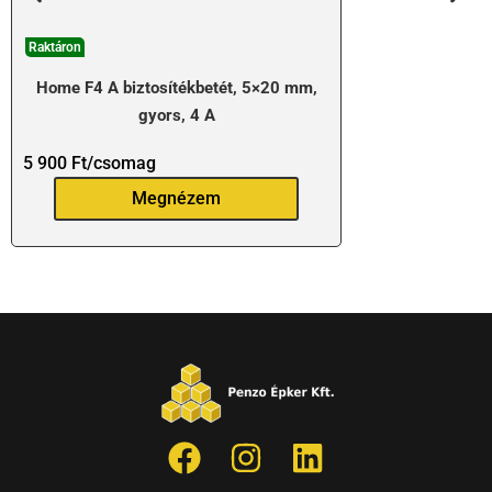
Raktáron
Home F4 A biztosítékbetét, 5×20 mm,
gyors, 4 A
5 900
Ft
/csomag
Megnézem