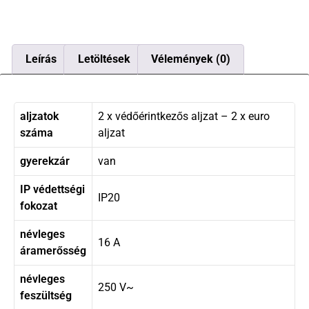
Leírás
Letöltések
Vélemények (0)
aljzatok
2 x védőérintkezős aljzat – 2 x euro
száma
aljzat
gyerekzár
van
IP védettségi
IP20
fokozat
névleges
16 A
áramerősség
névleges
250 V~
feszültség