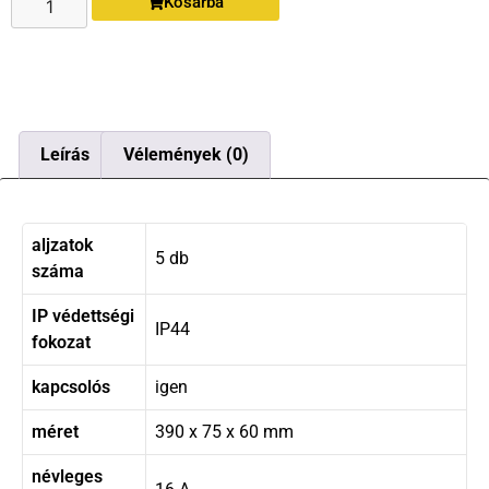
Kosárba
Leírás
Vélemények (0)
aljzatok
5 db
száma
IP védettségi
IP44
fokozat
kapcsolós
igen
méret
390 x 75 x 60 mm
névleges