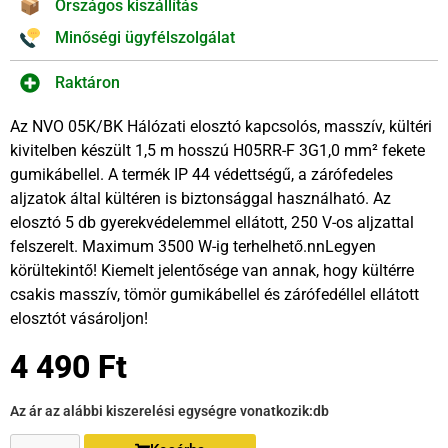
Országos kiszállítás
Minőségi ügyfélszolgálat
Raktáron
Az NVO 05K/BK Hálózati elosztó kapcsolós, masszív, kültéri
kivitelben készült 1,5 m hosszú H05RR-F 3G1,0 mm² fekete
gumikábellel. A termék IP 44 védettségű, a zárófedeles
aljzatok által kültéren is biztonsággal használható. Az
elosztó 5 db gyerekvédelemmel ellátott, 250 V-os aljzattal
felszerelt. Maximum 3500 W-ig terhelhető.nnLegyen
körültekintő! Kiemelt jelentősége van annak, hogy kültérre
csakis masszív, tömör gumikábellel és zárófedéllel ellátott
elosztót vásároljon!
4 490
Ft
Az ár az alábbi kiszerelési egységre vonatkozik:
db