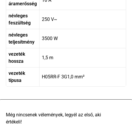
16 A
áramerősség
névleges
250 V~
feszültség
névleges
3500 W
teljesítmény
vezeték
1,5 m
hossza
vezeték
H05RR-F 3G1,0 mm²
típusa
There are no reviews yet