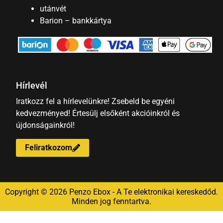
utánvét
Barion – bankkártya
Hírlevél
Iratkozz fel a hírlevelünkre! Zsebeld be egyéni
kedvezményed! Értesülj elsőként akcióinkról és
újdonságainkról!
Feliratkozom
Copyright © 2026 Penzo Ebox - A Te elektronikai kereskedőd.
Minden jog fenntartva.