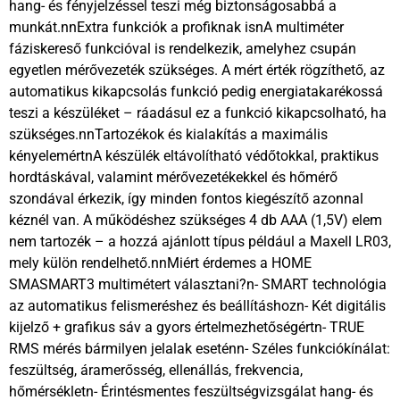
hang- és fényjelzéssel teszi még biztonságosabbá a
munkát.nnExtra funkciók a profiknak isnA multiméter
fáziskereső funkcióval is rendelkezik, amelyhez csupán
egyetlen mérővezeték szükséges. A mért érték rögzíthető, az
automatikus kikapcsolás funkció pedig energiatakarékossá
teszi a készüléket – ráadásul ez a funkció kikapcsolható, ha
szükséges.nnTartozékok és kialakítás a maximális
kényelemértnA készülék eltávolítható védőtokkal, praktikus
hordtáskával, valamint mérővezetékekkel és hőmérő
szondával érkezik, így minden fontos kiegészítő azonnal
kéznél van. A működéshez szükséges 4 db AAA (1,5V) elem
nem tartozék – a hozzá ajánlott típus például a Maxell LR03,
mely külön rendelhető.nnMiért érdemes a HOME
SMASMART3 multimétert választani?n- SMART technológia
az automatikus felismeréshez és beállításhozn- Két digitális
kijelző + grafikus sáv a gyors értelmezhetőségértn- TRUE
RMS mérés bármilyen jelalak eseténn- Széles funkciókínálat:
feszültség, áramerősség, ellenállás, frekvencia,
hőmérsékletn- Érintésmentes feszültségvizsgálat hang- és