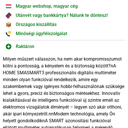
Magyar webshop, magyar cég
Utánvét vagy bankkártya? Nálunk te döntesz!
Országos kiszállítás
Minőségi ügyfélszolgálat
Raktáron
Milyen műszert válasszon, ha nem akar kompromisszumot
kötni a pontosság, a kényelem és a biztonság között?nA
HOME SMASMART3 professzionális digitális multiméter
minden olyan funkcióval rendelkezik, amire egy
szakembernek vagy igényes hobbi-felhasználónak szüksége
lehet a gyors, precíz és biztonságos mérésekhez. Innovatív
kialakításával és intelligens funkcióival új szintre emeli az
elektromos vizsgálatok élményét – legyen szó akár otthoni,
akár ipari környezetről.nnModern technológia, amely Ön
helyett gondolkodiknA SMART azonosítási funkcióval
ellátott multiméter automatikusan felismeri a mérendő