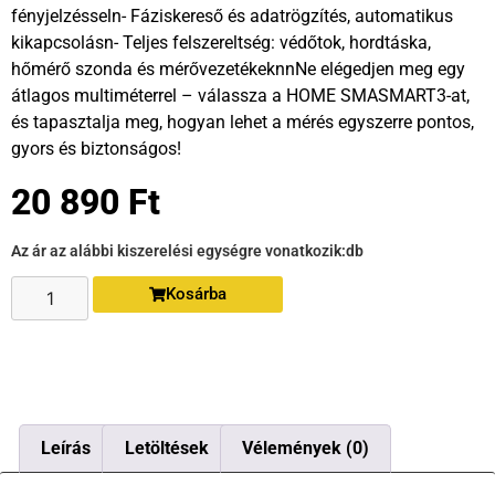
fényjelzésseln- Fáziskereső és adatrögzítés, automatikus
kikapcsolásn- Teljes felszereltség: védőtok, hordtáska,
hőmérő szonda és mérővezetékeknnNe elégedjen meg egy
átlagos multiméterrel – válassza a HOME SMASMART3-at,
és tapasztalja meg, hogyan lehet a mérés egyszerre pontos,
gyors és biztonságos!
20 890
Ft
Az ár az alábbi kiszerelési egységre vonatkozik:
db
Kosárba
Leírás
Letöltések
Vélemények (0)