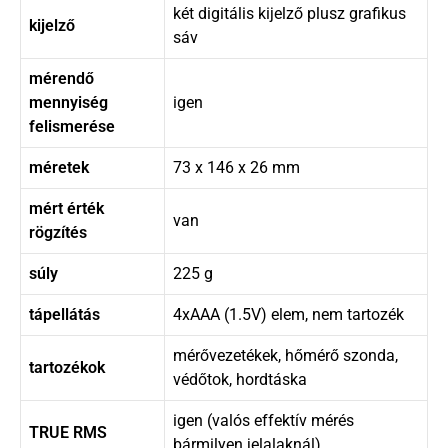
két digitális kijelző plusz grafikus
kijelző
sáv
mérendő
mennyiség
igen
felismerése
méretek
73 x 146 x 26 mm
mért érték
van
rögzítés
súly
225 g
tápellátás
4xAAA (1.5V) elem, nem tartozék
mérővezetékek, hőmérő szonda,
tartozékok
védőtok, hordtáska
igen (valós effektív mérés
TRUE RMS
bármilyen jelalaknál)