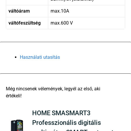
váltóáram
max.10A
váltófeszültség
max.600 V
Használati utasítás
There are no reviews yet
HOME SMASMART3
Professzionális digitális