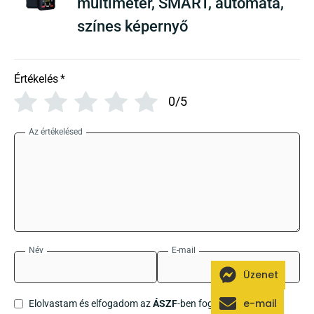
multiméter, SMART, automata,
színes képernyő
Értékelés
*
0/5
Az értékelésed
Név
E-mail
Üzenet
e-mail
Elolvastam és elfogadom az
ÁSZF
-ben foglaltakat!