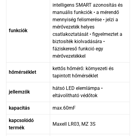
intelligens SMART azonosítás és
manuális funkciók • a mérendő
mennyiség felismerése • jelzi a
mérővezeték helyes
funkciók
csatlakoztatását • figyelmeztet a
biztosíték kiolvadására •
fáziskereső funkció egy
mérővezetékkel
kettős hőmérő: környezeti és
hőmérséklet
tapintott hőmérséklet
hátsó LED elemlámpa •
jellemzők
eltávolítható védőtok
kapacitás
max.60mF
kapcsolódó
Maxell LR03, MZ 3S
termék