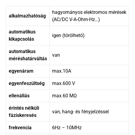
hagyományos elektromos mérések
alkalmazhatóság
(AC/DC V-A-Ohm-Hz…)
automatikus
igen (törölhető)
kikapcsolás
automatikus
van
méréshatárváltás
egyenáram
max.10A
egyenfeszültség
max.600 V
ellenállás
max.60 MΩ
érintés nélküli
van, hang- és fényjelzéssel
fáziskeresés
frekvencia
6Hz – 10MHz