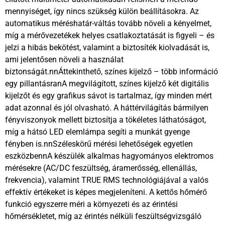
mennyiséget, így nincs szükség külön beállításokra. Az
automatikus méréshatár-váltás tovább növeli a kényelmet,
míg a mérővezetékek helyes csatlakoztatását is figyeli – és
jelzi a hibás bekötést, valamint a biztosíték kiolvadását is,
ami jelentősen növeli a használat
biztonságát.nnÁttekinthető, színes kijelző – több információ
egy pillantásranA megvilágított, színes kijelző két digitális
kijelzőt és egy grafikus sávot is tartalmaz, így minden mért
adat azonnal és jól olvasható. A háttérvilágítás bármilyen
fényviszonyok mellett biztosítja a tökéletes láthatóságot,
míg a hátsó LED elemlámpa segíti a munkát gyenge
fényben is.nnSzéleskörű mérési lehetőségek egyetlen
eszközbennA készülék alkalmas hagyományos elektromos
mérésekre (AC/DC feszültség, áramerősség, ellenállás,
frekvencia), valamint TRUE RMS technológiájával a valós
effektív értékeket is képes megjeleníteni. A kettős hőmérő
funkció egyszerre méri a környezeti és az érintési
hőmérsékletet, míg az érintés nélküli feszültségvizsgáló