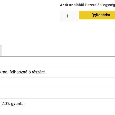
Az ár az alábbi kiszerelési egysé
Kosárba
kmai felhasználó részére.
/ 2,0% gyanta