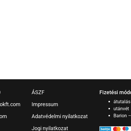
0
ÁSZF
Fizetési mód
átutalás
okft.com
Impressum
utánvét
Barion 
com
Adatvédelmi nyilatkozat
Jogi nyilatkozat