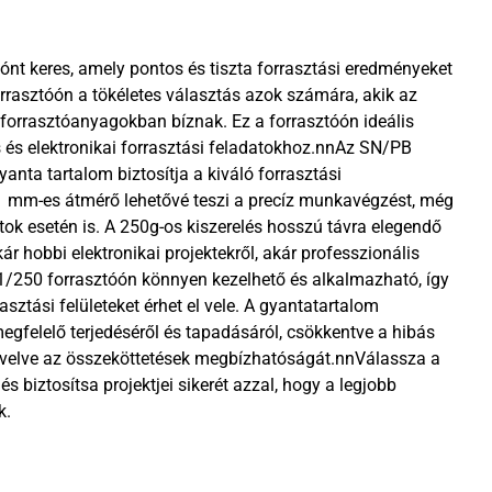
ónt keres, amely pontos és tiszta forrasztási eredményeket
rasztóón a tökéletes választás azok számára, akik az
forrasztóanyagokban bíznak. Ez a forrasztóón ideális
s és elektronikai forrasztási feladatokhoz.nnAz SN/PB
anta tartalom biztosítja a kiváló forrasztási
1 mm-es átmérő lehetővé teszi a precíz munkavégzést, még
tok esetén is. A 250g-os kiszerelés hosszú távra elegendő
ár hobbi elektronikai projektekről, akár professzionális
/250 forrasztóón könnyen kezelhető és alkalmazható, így
asztási felületeket érhet el vele. A gyantatartalom
gfelelő terjedéséről és tapadásáról, csökkentve a hibás
övelve az összeköttetések megbízhatóságát.nnVálassza a
 biztosítsa projektjei sikerét azzal, hogy a legjobb
k.