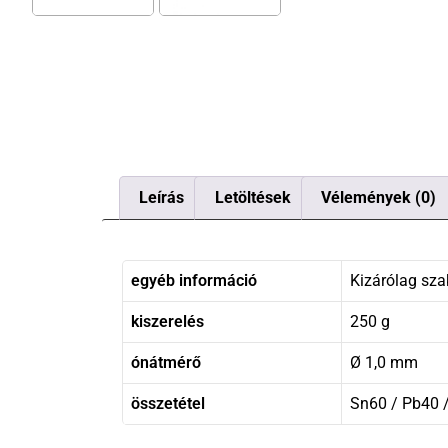
Leírás
Letöltések
Vélemények (0)
egyéb információ
Kizárólag sza
kiszerelés
250 g
ónátmérő
Ø 1,0 mm
összetétel
Sn60 / Pb40 