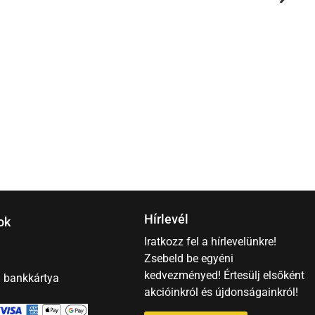
R
5
Hírlevél
ok
Iratkozz fel a hírlevelünkre!
Zsebeld be egyéni
kedvezményed! Értesülj elsőként
– bankkártya
akcióinkról és újdonságainkról!