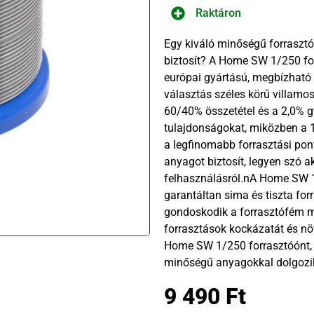
Raktáron
Egy kiváló minőségű forrasztó
biztosít? A Home SW 1/250 for
európai gyártású, megbízható 
választás széles körű villamo
60/40% összetétel és a 2,0% gy
tulajdonságokat, miközben a 
a legfinomabb forrasztási pon
anyagot biztosít, legyen szó ak
felhasználásról.nA Home SW 1
garantáltan sima és tiszta forr
gondoskodik a forrasztófém me
forrasztások kockázatát és n
Home SW 1/250 forrasztóónt, és
minőségű anyagokkal dolgozi
9 490
Ft