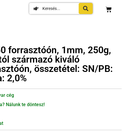
 forrasztóón, 1mm, 250g,
tól származó kiváló
sztóón, összetétel: SN/PB:
a: 2,0%
ar cég
a? Nálunk te döntesz!
at