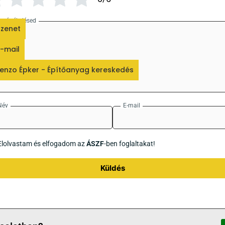
Az értékelésed
zenet
-mail
enzo Épker - Építőanyag kereskedés
Név
E-mail
Elolvastam és elfogadom az
ÁSZF
-ben foglaltakat!
Küldés