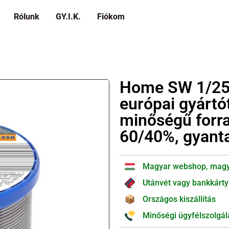
Rólunk
GY.I.K.
Fiókom
Home SW 1/250
európai gyártó
minőségű forra
60/40%, gyant
Magyar webshop, magy
Utánvét vagy bankkárty
Országos kiszállítás
Minőségi ügyfélszolgál