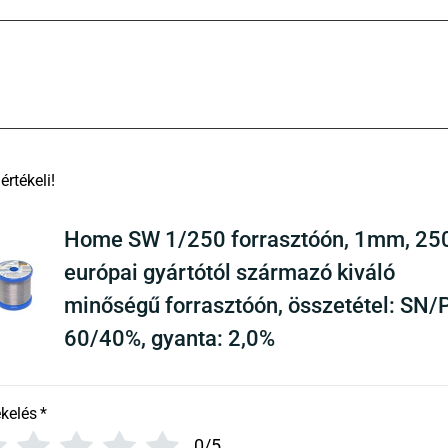
There are no reviews yet
Home SW 1/250 forrasztóón, 1mm, 25
európai gyártótól származó kiváló
minőségű forrasztóón, összetétel: SN/
60/40%, gyanta: 2,0%
ékelés
*
0/5