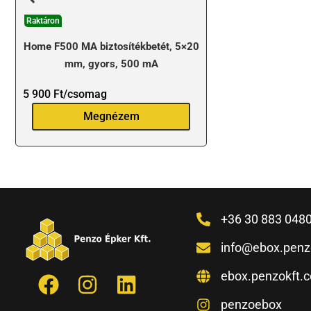
Raktáron
Home F500 MA biztosítékbetét, 5×20
mm, gyors, 500 mA
5 900
Ft
/csomag
Megnézem
+36 30 883 048
info@ebox.penz
ebox.penzokft.
penzoebox