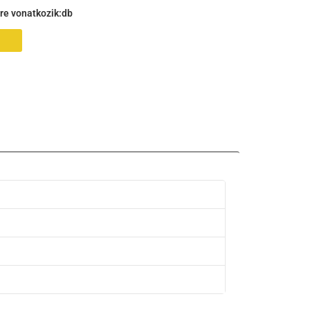
gre vonatkozik:
db