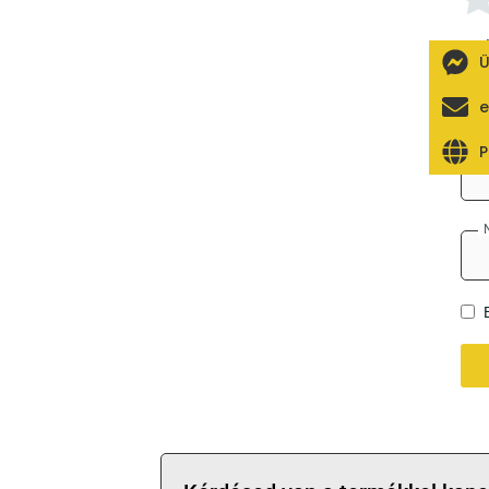
Ü
e
P