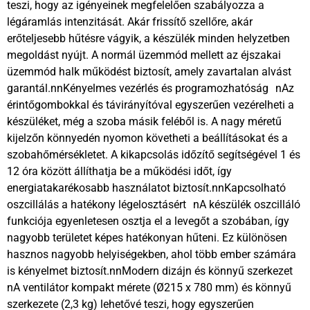
teszi, hogy az igényeinek megfelelően szabályozza a
légáramlás intenzitását. Akár frissítő szellőre, akár
erőteljesebb hűtésre vágyik, a készülék minden helyzetben
megoldást nyújt. A normál üzemmód mellett az éjszakai
üzemmód halk működést biztosít, amely zavartalan alvást
garantál.nnKényelmes vezérlés és programozhatóság nAz
érintőgombokkal és távirányítóval egyszerűen vezérelheti a
készüléket, még a szoba másik feléből is. A nagy méretű
kijelzőn könnyedén nyomon követheti a beállításokat és a
szobahőmérsékletet. A kikapcsolás időzítő segítségével 1 és
12 óra között állíthatja be a működési időt, így
energiatakarékosabb használatot biztosít.nnKapcsolható
oszcillálás a hatékony légelosztásért nA készülék oszcilláló
funkciója egyenletesen osztja el a levegőt a szobában, így
nagyobb területet képes hatékonyan hűteni. Ez különösen
hasznos nagyobb helyiségekben, ahol több ember számára
is kényelmet biztosít.nnModern dizájn és könnyű szerkezet
nA ventilátor kompakt mérete (Ø215 x 780 mm) és könnyű
szerkezete (2,3 kg) lehetővé teszi, hogy egyszerűen