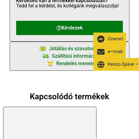
Kérdésed van a termékkel kapcsolatban?
Tedd fel a kérdést, és kollégánk megválaszolja!
Kérdezek
Üzenet
Jótállás és szavatosság
e-mail
Szállítási információk
Rendelés menete
Penzo Épker 
Kapcsolódó termékek