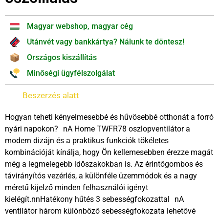
Magyar webshop, magyar cég
Utánvét vagy bankkártya? Nálunk te döntesz!
Országos kiszállítás
Minőségi ügyfélszolgálat
Beszerzés alatt
Hogyan teheti kényelmesebbé és hűvösebbé otthonát a forró
nyári napokon? nA Home TWFR78 oszlopventilátor a
modern dizájn és a praktikus funkciók tökéletes
kombinációját kínálja, hogy Ön kellemesebben érezze magát
még a legmelegebb időszakokban is. Az érintőgombos és
távirányítós vezérlés, a különféle üzemmódok és a nagy
méretű kijelző minden felhasználói igényt
kielégít.nnHatékony hűtés 3 sebességfokozattal nA
ventilátor három különböző sebességfokozata lehetővé