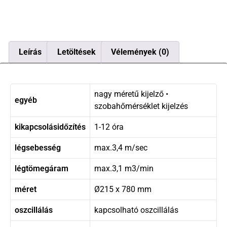
Leírás
Letöltések
Vélemények (0)
nagy méretű kijelző •
egyéb
szobahőmérséklet kijelzés
kikapcsolásidőzítés
1-12 óra
légsebesség
max.3,4 m/sec
légtömegáram
max.3,1 m3/min
méret
Ø215 x 780 mm
oszcillálás
kapcsolható oszcillálás