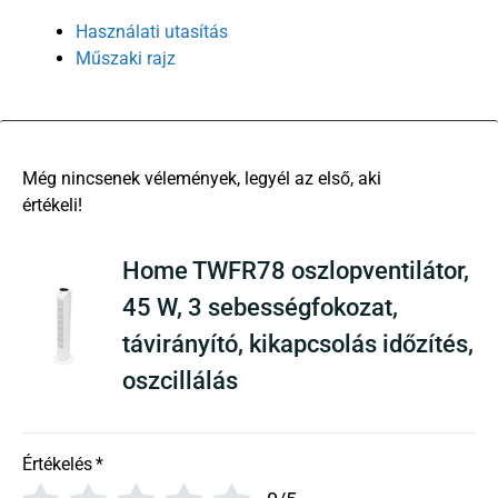
Használati utasítás
Műszaki rajz
There are no reviews yet
Home TWFR78 oszlopventilátor,
45 W, 3 sebességfokozat,
távirányító, kikapcsolás időzítés,
oszcillálás
Értékelés
*