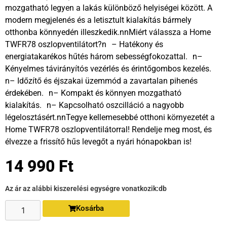
mozgatható legyen a lakás különböző helyiségei között. A
modern megjelenés és a letisztult kialakítás bármely
otthonba könnyedén illeszkedik.nnMiért válassza a Home
TWFR78 oszlopventilátort?n – Hatékony és
energiatakarékos hűtés három sebességfokozattal. n–
Kényelmes távirányítós vezérlés és érintőgombos kezelés.
n– Időzítő és éjszakai üzemmód a zavartalan pihenés
érdekében. n– Kompakt és könnyen mozgatható
kialakítás. n– Kapcsolható oszcilláció a nagyobb
légelosztásért.nnTegye kellemesebbé otthoni környezetét a
Home TWFR78 oszlopventilátorral! Rendelje meg most, és
élvezze a frissítő hűs levegőt a nyári hónapokban is!
14 990
Ft
Az ár az alábbi kiszerelési egységre vonatkozik:
db
Kosárba