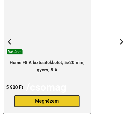
Raktáron
Home F8 A biztosítékbetét, 5×20 mm,
gyors, 8 A
/csomag
5 900
Ft
Megnézem