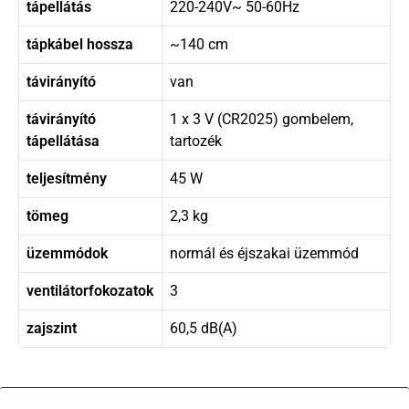
tápellátás
220-240V~ 50-60Hz
tápkábel hossza
~140 cm
távirányító
van
távirányító
1 x 3 V (CR2025) gombelem,
tápellátása
tartozék
teljesítmény
45 W
tömeg
2,3 kg
üzemmódok
normál és éjszakai üzemmód
ventilátorfokozatok
3
zajszint
60,5 dB(A)