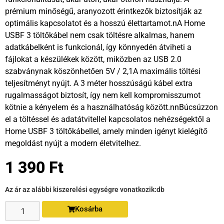
prémium minőségű, aranyozott érintkezők biztosítják az
optimális kapcsolatot és a hosszú élettartamot.nA Home
USBF 3 töltőkábel nem csak töltésre alkalmas, hanem
adatkábelként is funkcionál, így könnyedén átviheti a
fájlokat a készülékek között, miközben az USB 2.0
szabványnak köszönhetően 5V / 2,1A maximális töltési
teljesítményt nyújt. A 3 méter hosszúságú kábel extra
rugalmasságot biztosít, így nem kell kompromisszumot
kötnie a kényelem és a használhatóság között.nnBúcsúzzon
el a töltéssel és adatátvitellel kapcsolatos nehézségektől a
Home USBF 3 töltőkábellel, amely minden igényt kielégítő
megoldást nyújt a modern életvitelhez.
1 390
Ft
Az ár az alábbi kiszerelési egységre vonatkozik:
db
Kosárba