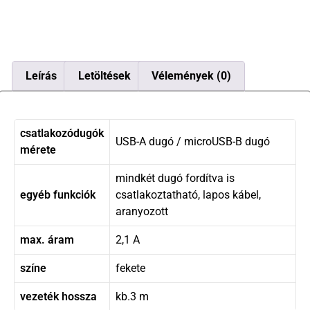
Leírás
Letöltések
Vélemények (0)
csatlakozódugók
USB-A dugó / microUSB-B dugó
mérete
mindkét dugó fordítva is
egyéb funkciók
csatlakoztatható, lapos kábel,
aranyozott
max. áram
2,1 A
színe
fekete
vezeték hossza
kb.3 m