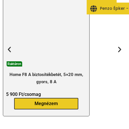
Penzo Épker 
Raktáron
Home F8 A biztosítékbetét, 5×20 mm,
gyors, 8 A
5 900
Ft
/csomag
Megnézem