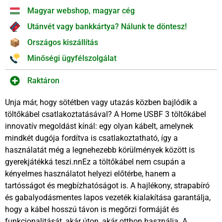
Magyar webshop, magyar cég
Utánvét vagy bankkártya? Nálunk te döntesz!
Országos kiszállítás
Minőségi ügyfélszolgálat
Raktáron
Unja már, hogy sötétben vagy utazás közben bajlódik a
töltőkábel csatlakoztatásával? A Home USBF 3 töltőkábel
innovatív megoldást kínál: egy olyan kábelt, amelynek
mindkét dugója fordítva is csatlakoztatható, így a
használatát még a legnehezebb körülmények között is
gyerekjátékká teszi.nnEz a töltőkábel nem csupán a
kényelmes használatot helyezi előtérbe, hanem a
tartósságot és megbízhatóságot is. A hajlékony, strapabíró
és gabalyodásmentes lapos vezeték kialakítása garantálja,
hogy a kábel hosszú távon is megőrzi formáját és
funkcionalitását, akár úton, akár otthon használja. A