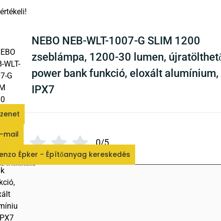
There are no reviews yet
NEBO NEB-WLT-1007-G SLIM 1200
zseblámpa, 1200-30 lumen, újratölthet
power bank funkció, eloxált alumínium,
IPX7
zenet
ékelés
*
-mail
0/5
enzo Épker - Építőanyag kereskedés
Az értékelésed