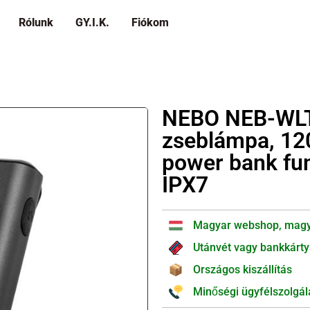
Rólunk
GY.I.K.
Fiókom
NEBO NEB-WLT
zseblámpa, 120
power bank fun
IPX7
Magyar webshop, magy
Utánvét vagy bankkárty
Országos kiszállítás
Minőségi ügyfélszolgál