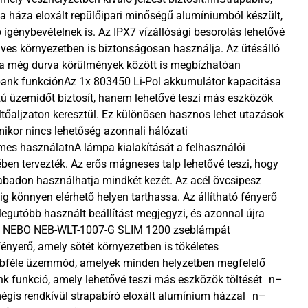
pa háza eloxált repülőipari minőségű alumíniumból készült,
 igénybevételnek is. Az IPX7 vízállósági besorolás lehetővé
dves környezetben is biztonságosan használja. Az ütésálló
mpa még durva körülmények között is megbízhatóan
ank funkciónAz 1x 803450 Li-Pol akkumulátor kapacitása
 üzemidőt biztosít, hanem lehetővé teszi más eszközök
töltőaljzaton keresztül. Ez különösen hasznos lehet utazások
ikor nincs lehetőség azonnali hálózati
lmes használatnA lámpa kialakítását a felhasználói
ben tervezték. Az erős mágneses talp lehetővé teszi, hogy
szabadon használhatja mindkét kezét. Az acél övcsipesz
ig könnyen elérhető helyen tarthassa. Az állítható fényerő
legutóbb használt beállítást megjegyzi, és azonnal újra
 a NEBO NEB-WLT-1007-G SLIM 1200 zseblámpát
nyerő, amely sötét környezetben is tökéletes
bbféle üzemmód, amelyek minden helyzetben megfelelő
k funkció, amely lehetővé teszi más eszközök töltését n–
égis rendkívül strapabíró eloxált alumínium házzal n–