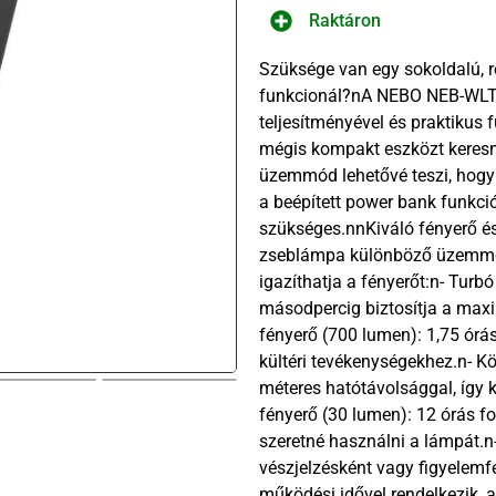
Raktáron
Szüksége van egy sokoldalú, 
funkcionál?nA NEBO NEB-WLT
teljesítményével és praktikus 
mégis kompakt eszközt keresn
üzemmód lehetővé teszi, hogy 
a beépített power bank funkció
szükséges.nnKiváló fényerő 
zseblámpa különböző üzemmódo
igazíthatja a fényerőt:n- Tur
másodpercig biztosítja a maxi
fényerő (700 lumen): 1,75 órás
kültéri tevékenységekhez.n- K
méteres hatótávolsággal, így 
fényerő (30 lumen): 12 órás f
szeretné használni a lámpát.n
vészjelzésként vagy figyelemfe
működési idővel rendelkezik, a