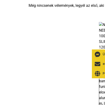
Ü
Ért
e
P