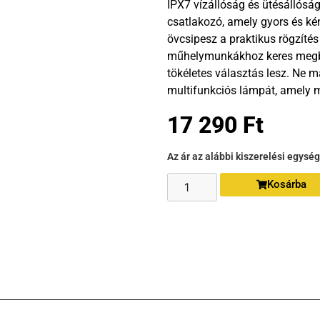
IPX7 vízállóság és ütésállósá
csatlakozó, amely gyors és ké
övcsipesz a praktikus rögzíté
műhelymunkákhoz keres megbí
tökéletes választás lesz. Ne 
multifunkciós lámpát, amely m
17 290
Ft
Az ár az alábbi kiszerelési egysé
Kosárba