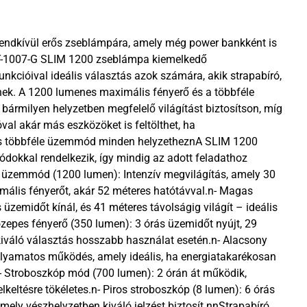
rendkívül erős zseblámpára, amely még power bankként is
-1007-G SLIM 1200 zseblámpa kiemelkedő
funkcióival ideális választás azok számára, akik strapabíró,
ek. A 1200 lumenes maximális fényerő és a többféle
bármilyen helyzetben megfelelő világítást biztosítson, míg
val akár más eszközöket is feltölthet, ha
és többféle üzemmód minden helyzetheznA SLIM 1200
kkal rendelkezik, így mindig az adott feladathoz
bó üzemmód (1200 lumen): Intenzív megvilágítás, amely 30
mális fényerőt, akár 52 méteres hatótávval.n- Magas
 üzemidőt kínál, és 41 méteres távolságig világít – ideális
özepes fényerő (350 lumen): 3 órás üzemidőt nyújt, 29
kiváló választás hosszabb használat esetén.n- Alacsony
olyamatos működés, amely ideális, ha energiatakarékosan
- Stroboszkóp mód (700 lumen): 2 órán át működik,
lkeltésre tökéletes.n- Piros stroboszkóp (8 lumen): 6 órás
mely vészhelyzetben kiváló jelzést biztosít.nnStrapabíró,