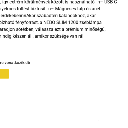
g, így extrém körülmények között is használható n– USB-C
nyelmes töltést biztosít n– Mágneses talp és acél
s érdekébennnAkár szabadtéri kalandokhoz, akár
zható fényforrást, a NEBO SLIM 1200 zseblámpa
maradjon sötétben, válassza ezt a prémium minőségű,
indig készen áll, amikor szüksége van rá!
gre vonatkozik:
db