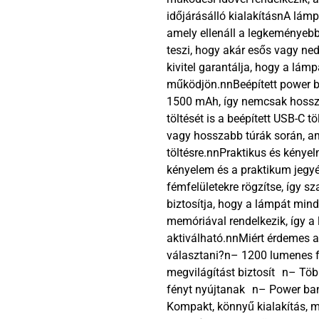
időjárásálló kialakításnA lám
amely ellenáll a legkeményebb
teszi, hogy akár esős vagy ne
kivitel garantálja, hogy a lá
működjön.nnBeépített power b
1500 mAh, így nemcsak hosszú
töltését is a beépített USB-C 
vagy hosszabb túrák során, am
töltésre.nnPraktikus és kénye
kényelem és a praktikum jegyé
fémfelületekre rögzítse, így 
biztosítja, hogy a lámpát mind
memóriával rendelkezik, így a 
aktiválható.nnMiért érdemes
választani?n– 1200 lumenes fé
megvilágítást biztosít n– Tö
fényt nyújtanak n– Power ban
Kompakt, könnyű kialakítás, m