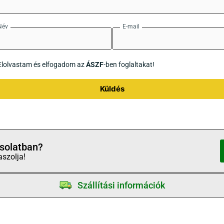
Név
E-mail
Elolvastam és elfogadom az
ÁSZF
-ben foglaltakat!
Küldés
solatban?
aszolja!
Szállítási információk