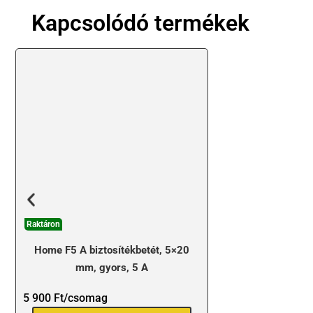
Kapcsolódó termékek
Raktáron
Home F5 A biztosítékbetét, 5×20
mm, gyors, 5 A
5 900
Ft
/csomag