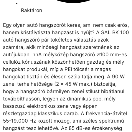
Raktáron
Egy olyan autó hangszórót keres, ami nem csak erős,
hanem kristálytiszta hangzást is nyújt? A SAL BK 100
autó hangszóró pár tökéletes választás azok
számára, akik minőségi hangzást szeretnének az
autójukban. nnA mélyközép hangszóró ∅100 mm-es
cellulóz kónuszának köszönhetően gazdag és mély
hangokat produkál, míg a PEI tölcsér a magas
hangokat tisztán és élesen szólaltatja meg. A 90 W
zenei terhelhetősége (2 x 45 W max.) biztosítja,
hogy a hangszóró bármilyen zenei stílust hibátlanul
továbbíthasson, legyen az dinamikus pop, mély
basszusú elektronikus zene vagy éppen
részletgazdag klasszikus darab. A frekvencia-átvitel
55-19.000 Hz között mozog, ami széles spektrumú
hangzást tesz lehetővé. Az 85 dB-es érzékenység