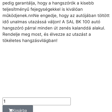
pedig garantálja, hogy a hangszórók a kisebb
teljesítményű fejegységekkel is kiválóan
működjenek.nnNe engedje, hogy az autójában töltött
idő unalmas utazássá váljon! A SAL BK 100 autó
hangszóró párral minden út zenés kalanddá alakul.
Rendelje meg most, és élvezze az utazást a
tökéletes hangzásvilágban!
6 390
Ft
Az ár az alábbi
kiszerelési egységre
vonatkozik:
db
Kosárba