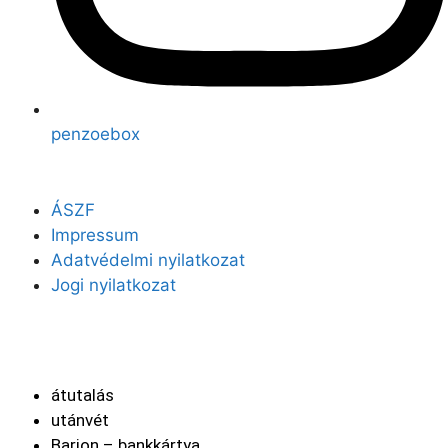
penzoebox
ÁSZF
Impressum
Adatvédelmi nyilatkozat
Jogi nyilatkozat
Fizetési módok
átutalás
utánvét
Barion – bankkártya