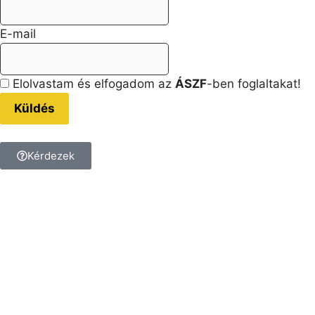
E-mail
Elolvastam és elfogadom az
ÁSZF
-ben foglaltakat!
Küldés
Kérdezek
Kérdésed van a termékkel
kapcsolatban?
Tedd fel a kérdést, és
kollégánk megválaszolja!