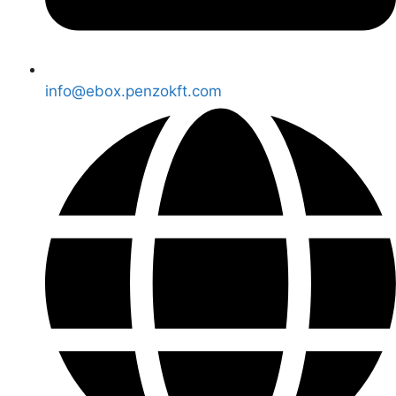
info@ebox.penzokft.com