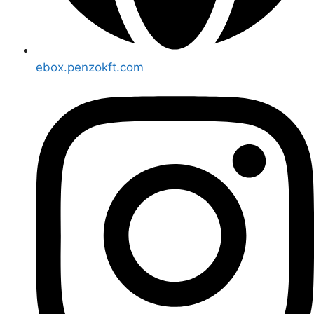
ebox.penzokft.com