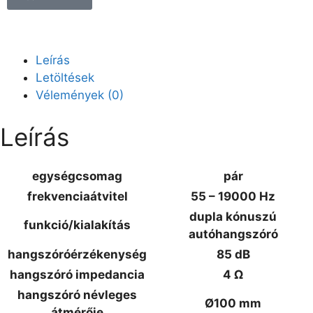
Leírás
Letöltések
Vélemények (0)
Leírás
egységcsomag
pár
frekvenciaátvitel
55 – 19000 Hz
dupla kónuszú
funkció/kialakítás
autóhangszóró
hangszóróérzékenység
85 dB
hangszóró impedancia
4 Ω
hangszóró névleges
Ø100 mm
átmérője