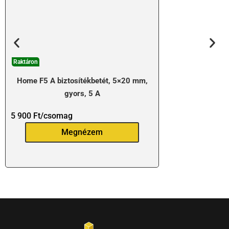
Raktáron
Home F5 A biztosítékbetét, 5×20 mm,
gyors, 5 A
5 900
Ft
/csomag
Megnézem