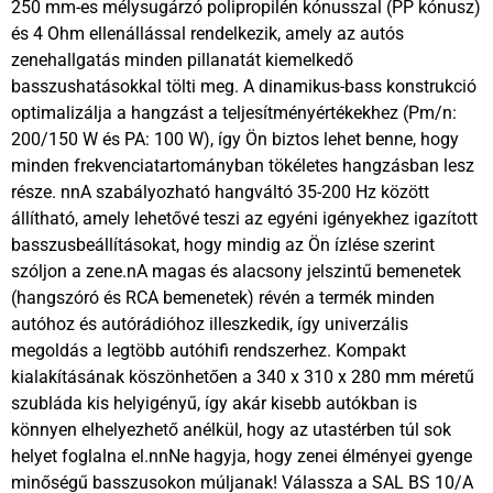
250 mm-es mélysugárzó polipropilén kónusszal (PP kónusz)
és 4 Ohm ellenállással rendelkezik, amely az autós
zenehallgatás minden pillanatát kiemelkedő
basszushatásokkal tölti meg. A dinamikus-bass konstrukció
optimalizálja a hangzást a teljesítményértékekhez (Pm/n:
200/150 W és PA: 100 W), így Ön biztos lehet benne, hogy
minden frekvenciatartományban tökéletes hangzásban lesz
része. nnA szabályozható hangváltó 35-200 Hz között
állítható, amely lehetővé teszi az egyéni igényekhez igazított
basszusbeállításokat, hogy mindig az Ön ízlése szerint
szóljon a zene.nA magas és alacsony jelszintű bemenetek
(hangszóró és RCA bemenetek) révén a termék minden
autóhoz és autórádióhoz illeszkedik, így univerzális
megoldás a legtöbb autóhifi rendszerhez. Kompakt
kialakításának köszönhetően a 340 x 310 x 280 mm méretű
szubláda kis helyigényű, így akár kisebb autókban is
könnyen elhelyezhető anélkül, hogy az utastérben túl sok
helyet foglalna el.nnNe hagyja, hogy zenei élményei gyenge
minőségű basszusokon múljanak! Válassza a SAL BS 10/A