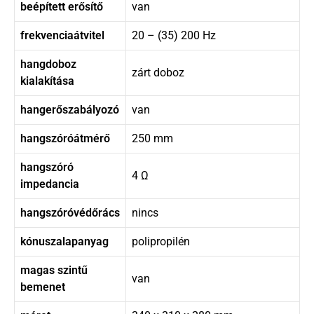
beépített erősítő
van
frekvenciaátvitel
20 – (35) 200 Hz
hangdoboz
zárt doboz
kialakítása
hangerőszabályozó
van
hangszóróátmérő
250 mm
hangszóró
4 Ω
impedancia
hangszóróvédőrács
nincs
kónuszalapanyag
polipropilén
magas szintű
van
bemenet