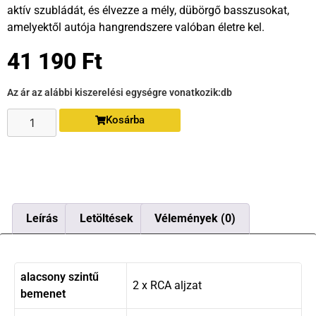
aktív szubládát, és élvezze a mély, dübörgő basszusokat,
amelyektől autója hangrendszere valóban életre kel.
41 190
Ft
Az ár az alábbi kiszerelési egységre vonatkozik:
db
Kosárba
Leírás
Letöltések
Vélemények (0)
alacsony szintű
2 x RCA aljzat
bemenet