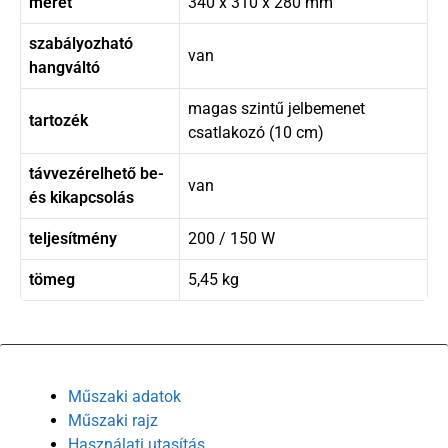
méret
340 x 310 x 280 mm
szabályozható
van
hangváltó
magas szintű jelbemenet
tartozék
csatlakozó (10 cm)
távvezérelhető be-
van
és kikapcsolás
teljesítmény
200 / 150 W
tömeg
5,45 kg
Műszaki adatok
Műszaki rajz
Használati utasítás