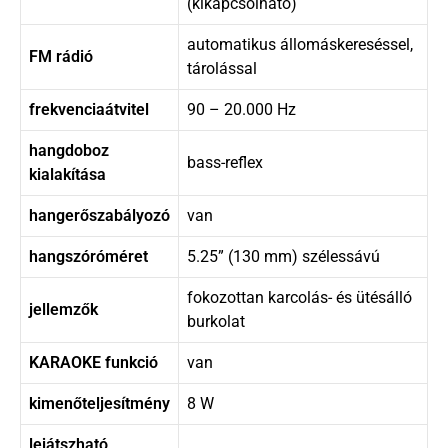
(kikapcsolható)
automatikus állomáskereséssel,
FM rádió
tárolással
frekvenciaátvitel
90 – 20.000 Hz
hangdoboz
bass-reflex
kialakítása
hangerőszabályozó
van
hangszóróméret
5.25” (130 mm) szélessávú
fokozottan karcolás- és ütésálló
jellemzők
burkolat
KARAOKE funkció
van
kimenőteljesítmény
8 W
lejátszható