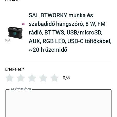
SAL BTWORKY munka és
szabadidő hangszóró, 8 W, FM
rádió, BT TWS, USB/microSD,
AUX, RGB LED, USB-C töltőkábel,
~20 h üzemidő
Értékelés
*
0/5
Az értékelésed