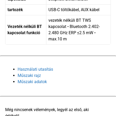
tartozék
USB-C töltőkábel, AUX kábel
vezeték nélküli BT TWS
Vezeték nélküli BT
kapcsolat • Bluetooth 2.402-
kapcsolat funkció
2.480 GHz ERP ≤2.5 mW •
max.10 m
Használati utasítás
Műszaki rajz
Műszaki adatok
There are no reviews yet