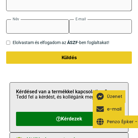
Név
E-mail
Elolvastam és elfogadom az
ÁSZF
-ben foglaltakat!
Küldés
Kérdésed van a termékkel kapcsolatban?
Üzenet
Tedd fel a kérdést, és kollégánk megválaszolja!
e-mail
Kérdezek
Penzo Épker 