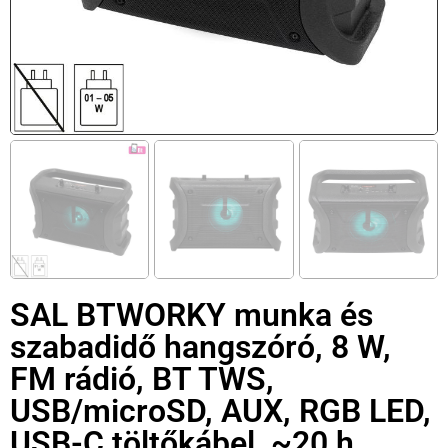
SAL BTWORKY munka és
szabadidő hangszóró, 8 W,
FM rádió, BT TWS,
USB/microSD, AUX, RGB LED,
USB-C töltőkábel, ~20 h