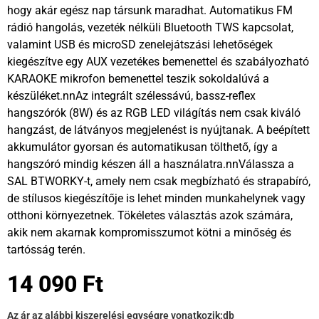
hogy akár egész nap társunk maradhat. Automatikus FM
rádió hangolás, vezeték nélküli Bluetooth TWS kapcsolat,
valamint USB és microSD zenelejátszási lehetőségek
kiegészítve egy AUX vezetékes bemenettel és szabályozható
KARAOKE mikrofon bemenettel teszik sokoldalúvá a
készüléket.nnAz integrált szélessávú, bassz-reflex
hangszórók (8W) és az RGB LED világítás nem csak kiváló
hangzást, de látványos megjelenést is nyújtanak. A beépített
akkumulátor gyorsan és automatikusan tölthető, így a
hangszóró mindig készen áll a használatra.nnVálassza a
SAL BTWORKY-t, amely nem csak megbízható és strapabíró,
de stílusos kiegészítője is lehet minden munkahelynek vagy
otthoni környezetnek. Tökéletes választás azok számára,
akik nem akarnak kompromisszumot kötni a minőség és
tartósság terén.
14 090
Ft
Az ár az alábbi kiszerelési egységre vonatkozik:
db