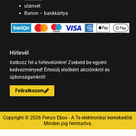
utánvét
Barion – bankkártya
Hírlevél
Iratkozz fel a hírlevelünkre! Zsebeld be egyéni
kedvezményed! Értesülj elsőként akcióinkról és
újdonságainkról!
Feliratkozom
Copyright © 2026 Penzo Ebox - A Te elektronikai kereskedőd.
Minden jog fenntartva.