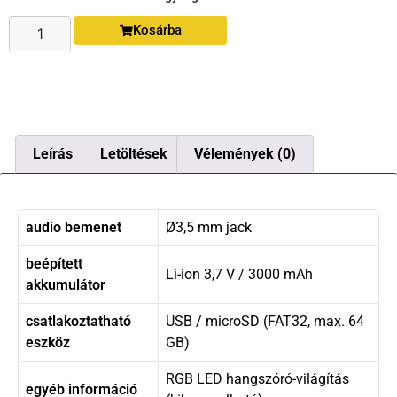
Kosárba
Leírás
Letöltések
Vélemények (0)
audio bemenet
Ø3,5 mm jack
beépített
Li-ion 3,7 V / 3000 mAh
akkumulátor
csatlakoztatható
USB / microSD (FAT32, max. 64
eszköz
GB)
RGB LED hangszóró-világítás
egyéb információ