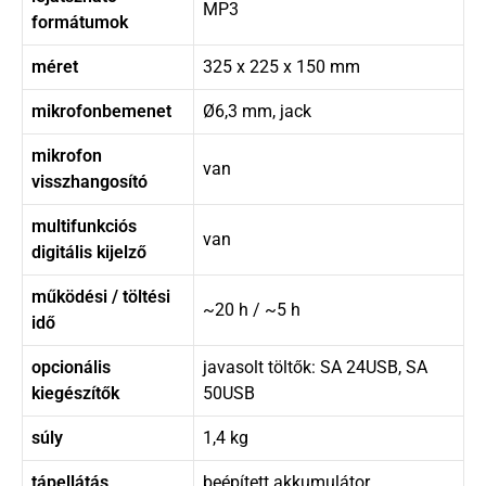
MP3
formátumok
méret
325 x 225 x 150 mm
mikrofonbemenet
Ø6,3 mm, jack
mikrofon
van
visszhangosító
multifunkciós
van
digitális kijelző
működési / töltési
~20 h / ~5 h
idő
opcionális
javasolt töltők: SA 24USB, SA
kiegészítők
50USB
súly
1,4 kg
tápellátás
beépített akkumulátor