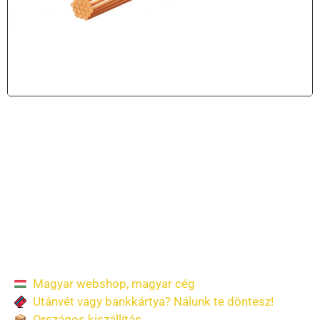
SAL KL 0,15
hangszóróvezeték,
piros-fekete, 2 x 0,15
mm2, 0,1 mm elemi
szál, 100 m/ tekercs
Magyar webshop, magyar cég
Utánvét vagy bankkártya? Nálunk te döntesz!
Országos kiszállítás