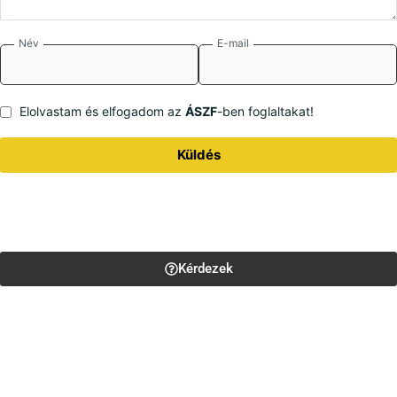
Név
E-mail
Elolvastam és elfogadom az
ÁSZF
-ben foglaltakat!
Küldés
Kérdezek
Kérdésed van a termékkel
kapcsolatban?
Tedd fel a kérdést, és