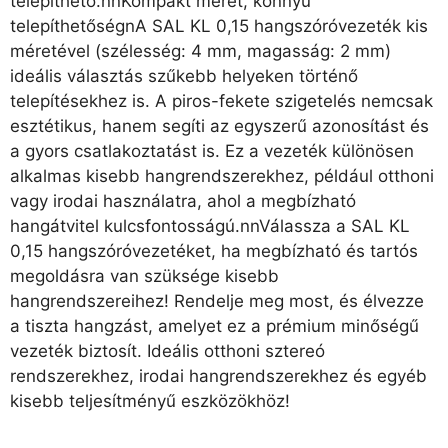
telepíthető.nnKompakt méret, könnyű
telepíthetőségnA SAL KL 0,15 hangszóróvezeték kis
méretével (szélesség: 4 mm, magasság: 2 mm)
ideális választás szűkebb helyeken történő
telepítésekhez is. A piros-fekete szigetelés nemcsak
esztétikus, hanem segíti az egyszerű azonosítást és
a gyors csatlakoztatást is. Ez a vezeték különösen
alkalmas kisebb hangrendszerekhez, például otthoni
vagy irodai használatra, ahol a megbízható
hangátvitel kulcsfontosságú.nnVálassza a SAL KL
0,15 hangszóróvezetéket, ha megbízható és tartós
megoldásra van szüksége kisebb
hangrendszereihez! Rendelje meg most, és élvezze
a tiszta hangzást, amelyet ez a prémium minőségű
vezeték biztosít. Ideális otthoni sztereó
rendszerekhez, irodai hangrendszerekhez és egyéb
kisebb teljesítményű eszközökhöz!