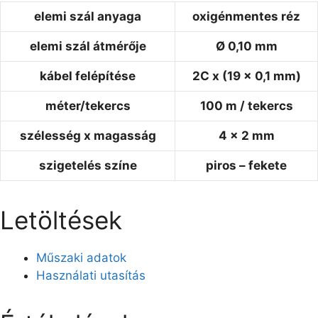
elemi szál anyaga
oxigénmentes réz
elemi szál átmérője
Ø 0,10 mm
kábel felépítése
2C x (19 x 0,1 mm)
méter/tekercs
100 m / tekercs
szélesség x magasság
4 x 2 mm
szigetelés színe
piros – fekete
Letöltések
Műszaki adatok
Használati utasítás