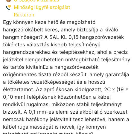
Minőségi ügyfélszolgálat
Raktáron
Egy könnyen kezelhető és megbízható
hangszórókábelt keres, amely biztosítja a kiváló
hangminőséget? A SAL KL 0,15 hangszóróvezeték
tökéletes választás kisebb teljesítményű
hangrendszerekhez és telepítésekhez, ahol a precíz
jelátvitel elengedhetetlen.nnMegbízható teljesítmény
és tartós kivitelnEz a hangszóróvezeték
oxigénmentes tiszta rézből készült, amely garantálja
a tökéletes vezetőképességet és a hosszú
élettartamot. Az aprólékosan kidolgozott, 2C x (19 x
0,10 mm) felépítésnek köszönhetően a kábel
rendkívül rugalmas, miközben stabil teljesítményt
biztosít. A 0,1 mm-es elemi szálakból álló szerkezet
nemcsak hatékony jelátvitelt tesz lehetővé, hanem a
kábel rugalmasságát is növeli, így könnyen