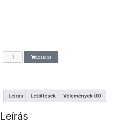
11 900
Ft
Az ár az alábbi
kiszerelési egységre
vonatkozik:
100db/ csomag
Kosárba
Leírás
Letöltések
Vélemények (0)
Leírás