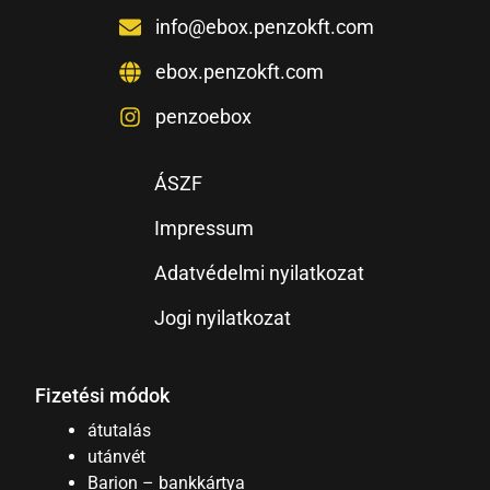
info@ebox.penzokft.com
ebox.penzokft.com
penzoebox
ÁSZF
Impressum
Adatvédelmi nyilatkozat
Jogi nyilatkozat
Fizetési módok
átutalás
utánvét
Barion – bankkártya