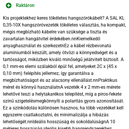
Raktáron
Kis projektekhez keres tökéletes hangszórókábelt? A SAL KL
0,35-10X hangszóróvezeték tökéletes választás, ha kompakt,
mégis megbízható kábelre van szüksége a tiszta és
zavartalan hangátvitel érdekében.nnKiemelkedő
anyaghasználat és szerkezetnEz a kábel rézbevonatú
alumíniumból készült, amely ötvözi a könnyedséget és a
tartósságot, miközben kiváló minőségű jelátvitelt biztosít. A
0,1 mm-es elemi szálakból épül fel, amelyeket 2C x (45 x
0,10 mm) felépítés jellemez, így garantálva a
megbízhatóságot és az alacsony ellenállást.nnPraktikus
méret és könnyű használatnA vezeték 4 x 2 mm-es mérete
lehetővé teszi a helytakarékos telepítést, míg a piros-fekete
színű szigetelésmegkönnyíti a polaritás gyors azonosítását.
Ez a színkódolás különösen hasznos, ha több vezetéket kell
egyszerre csatlakoztatni, és minimalizálja a hibázás
lehetőségét.nnIdeális hosszúság és sokoldalúságnA 10
méteres hosszúság ideális kisebb hangrendszerekhez,