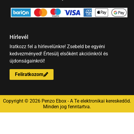
Hírlevél
Iratkozz fel a hírlevelünkre! Zsebeld be egyéni
kedvezményed! Értesülj elsőként akcióinkról és
újdonságainkról!
Feliratkozom
Copyright © 2026 Penzo Ebox - A Te elektronikai kereskedőd.
Minden jog fenntartva.