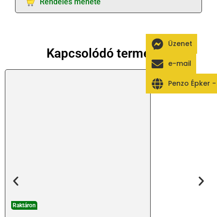
Rendelés menete
Üzenet
Kapcsolódó termékek
e-mail
Penzo Épker 
Raktáron