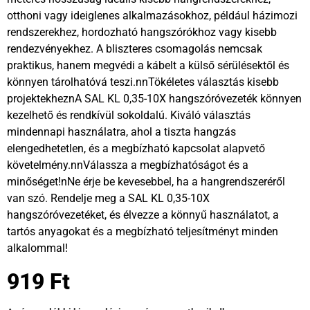
otthoni vagy ideiglenes alkalmazásokhoz, például házimozi
rendszerekhez, hordozható hangszórókhoz vagy kisebb
rendezvényekhez. A bliszteres csomagolás nemcsak
praktikus, hanem megvédi a kábelt a külső sérülésektől és
könnyen tárolhatóvá teszi.nnTökéletes választás kisebb
projektekheznA SAL KL 0,35-10X hangszóróvezeték könnyen
kezelhető és rendkívül sokoldalú. Kiváló választás
mindennapi használatra, ahol a tiszta hangzás
elengedhetetlen, és a megbízható kapcsolat alapvető
követelmény.nnVálassza a megbízhatóságot és a
minőséget!nNe érje be kevesebbel, ha a hangrendszeréről
van szó. Rendelje meg a SAL KL 0,35-10X
hangszóróvezetéket, és élvezze a könnyű használatot, a
tartós anyagokat és a megbízható teljesítményt minden
alkalommal!
919
Ft