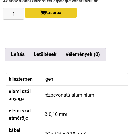
Az ár az alábbi kiszerelési egységre vonatkozik:
db
Kosárba
Leírás
Letöltések
Vélemények (0)
bliszterben
igen
elemi szál
rézbevonatú alumínium
anyaga
elemi szál
Ø 0,10 mm
átmérője
kábel
2C x (45 x 0,10 mm)