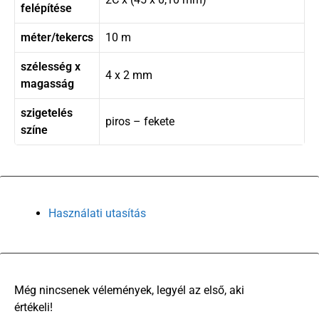
felépítése
méter/tekercs
10 m
szélesség x
4 x 2 mm
magasság
szigetelés
piros – fekete
színe
Használati utasítás
There are no reviews yet