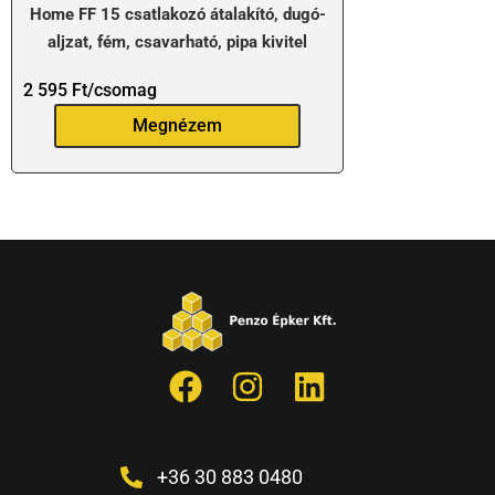
Home FF 15 csatlakozó átalakító, dugó-
aljzat, fém, csavarható, pipa kivitel
2 595
Ft
/csomag
Megnézem
+36 30 883 0480