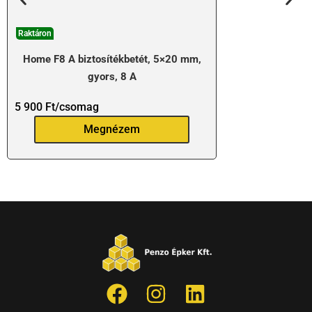
Raktáron
Home F8 A biztosítékbetét, 5×20 mm,
gyors, 8 A
5 900
Ft
/csomag
Megnézem