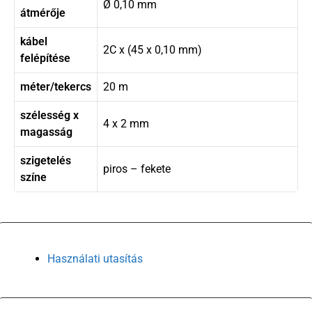
Ø 0,10 mm
átmérője
kábel
2C x (45 x 0,10 mm)
felépítése
méter/tekercs
20 m
szélesség x
4 x 2 mm
magasság
szigetelés
piros – fekete
színe
Használati utasítás