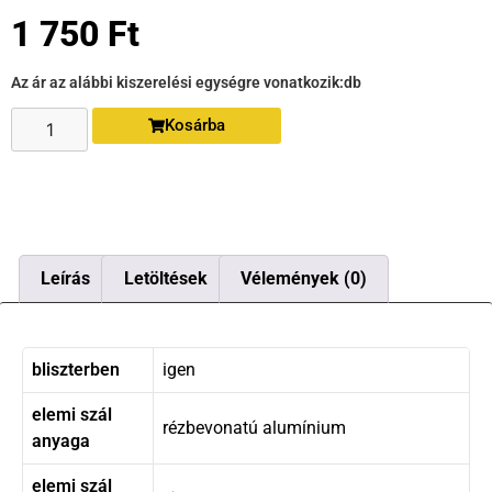
1 750
Ft
Az ár az alábbi kiszerelési egységre vonatkozik:
db
Kosárba
Leírás
Letöltések
Vélemények (0)
bliszterben
igen
elemi szál
rézbevonatú alumínium
anyaga
elemi szál