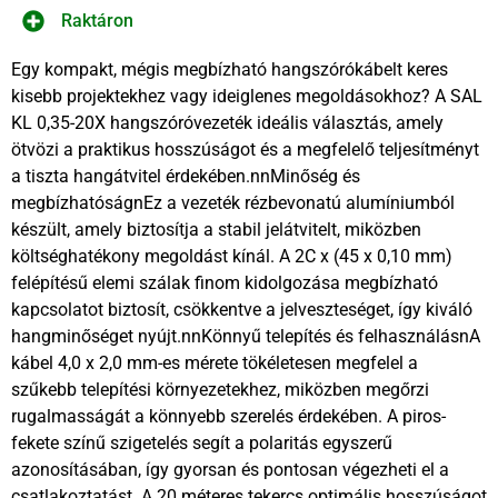
Raktáron
Egy kompakt, mégis megbízható hangszórókábelt keres
kisebb projektekhez vagy ideiglenes megoldásokhoz? A SAL
KL 0,35-20X hangszóróvezeték ideális választás, amely
ötvözi a praktikus hosszúságot és a megfelelő teljesítményt
a tiszta hangátvitel érdekében.nnMinőség és
megbízhatóságnEz a vezeték rézbevonatú alumíniumból
készült, amely biztosítja a stabil jelátvitelt, miközben
költséghatékony megoldást kínál. A 2C x (45 x 0,10 mm)
felépítésű elemi szálak finom kidolgozása megbízható
kapcsolatot biztosít, csökkentve a jelveszteséget, így kiváló
hangminőséget nyújt.nnKönnyű telepítés és felhasználásnA
kábel 4,0 x 2,0 mm-es mérete tökéletesen megfelel a
szűkebb telepítési környezetekhez, miközben megőrzi
rugalmasságát a könnyebb szerelés érdekében. A piros-
fekete színű szigetelés segít a polaritás egyszerű
azonosításában, így gyorsan és pontosan végezheti el a
csatlakoztatást. A 20 méteres tekercs optimális hosszúságot