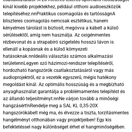
kínál kisebb projektekhez, például otthoni audioeszközök
telepítéséhez.nnPraktikus csomagolás és tartósságnA
bliszteres csomagolás nemcsak esztétikus, hanem
kényelmes tárolást is biztosít, megóvva a kábelt a külső
sérülésektől, amíg nem használja. Az oxigénmentes
rézbevonat és a strapabíró szigetelés hosszú távon is
ellenáll a kopásnak és a külső környezeti
hatásoknak.nnIdeális választás számos alkalmazási
területennLegyen szó házimozi-rendszer telepítéséről,
hordozható hangszórók csatlakoztatásáról vagy más
audioprojektről, ez a vezeték egyszerű, mégis hatékony
megoldást kínál. Az optimális hosszúság és a megbízható
anyaghasználat garantálja a problémamentes telepítést és
az állandó teljesítményt.nnNe várjon tovább a minőségi
hangzásért!nRendelje meg a SAL KL 0,35-20X
hangszórókábelt még ma, és élvezze a tiszta, torzításmentes
hangélményt otthonában vagy projektjeiben! Egy kis
befektetéssel nagy különbséget érhet el hangminőségében.