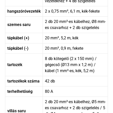
vezetékhez + 4 db szigetelés
hangszóróvezeték
2 x 0,75 mm², 6,1 m, kék-fekete
2 db 20 mm²-es kábelhez, Ø8 mm-
szemes saru
es csavarhoz + 2 db szigetelés
tápkábel (+)
20 mm², 5,2 m, kék
tápkábel (-)
20 mm², 0,9 m, fekete
8 db kötegelő (2 x 150 mm) /
tartozék
gégecső (Ø13 mm x 1,2 m) /
kábel (1 mm²-es, kék, 5,2 m)
tartozékok száma
42 db
terhelhetőség
80 A
2 db 20 mm²-es kábelhez, Ø5 mm-
es csavarhoz + 2 db szigetelés / 5
villás saru