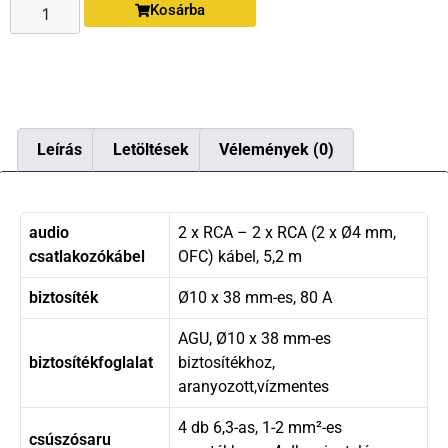
Kosárba
Leírás
Letöltések
Vélemények (0)
audio
2 x RCA – 2 x RCA (2 x Ø4 mm,
csatlakozókábel
OFC) kábel, 5,2 m
biztosíték
Ø10 x 38 mm-es, 80 A
AGU, Ø10 x 38 mm-es
biztosítékfoglalat
biztosítékhoz,
aranyozott,vízmentes
4 db 6,3-as, 1-2 mm²-es
csúszósaru