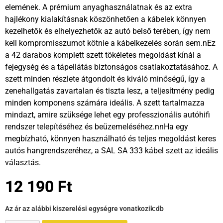
elemének. A prémium anyaghasználatnak és az extra
hajlékony kialakításnak köszönhetően a kábelek könnyen
kezelhetők és elhelyezhetők az autó belső terében, így nem
kell kompromisszumot kötnie a kábelkezelés során sem.nEz
a 42 darabos komplett szett tökéletes megoldást kínál a
fejegység és a tápellátás biztonságos csatlakoztatásához. A
szett minden részlete átgondolt és kiváló minőségű, így a
zenehallgatás zavartalan és tiszta lesz, a teljesítmény pedig
minden komponens számára ideális. A szett tartalmazza
mindazt, amire szüksége lehet egy professzionális autóhifi
rendszer telepítéséhez és beüzemeléséhez.nnHa egy
megbízható, könnyen használható és teljes megoldást keres
autós hangrendszeréhez, a SAL SA 333 kábel szett az ideális
választás.
12 190
Ft
Az ár az alábbi kiszerelési egységre vonatkozik:
db