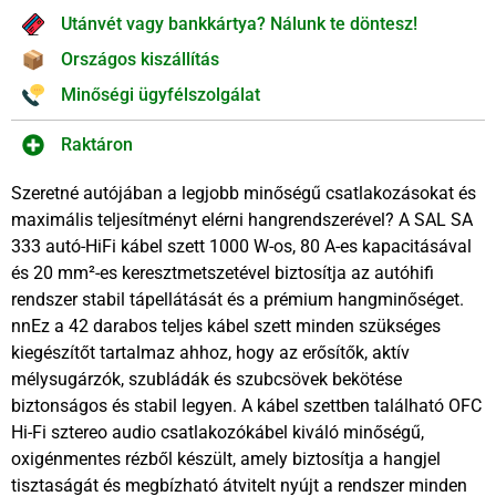
Utánvét vagy bankkártya? Nálunk te döntesz!
Országos kiszállítás
Minőségi ügyfélszolgálat
Raktáron
Szeretné autójában a legjobb minőségű csatlakozásokat és
maximális teljesítményt elérni hangrendszerével? A SAL SA
333 autó-HiFi kábel szett 1000 W-os, 80 A-es kapacitásával
és 20 mm²-es keresztmetszetével biztosítja az autóhifi
rendszer stabil tápellátását és a prémium hangminőséget.
nnEz a 42 darabos teljes kábel szett minden szükséges
kiegészítőt tartalmaz ahhoz, hogy az erősítők, aktív
mélysugárzók, szubládák és szubcsövek bekötése
biztonságos és stabil legyen. A kábel szettben található OFC
Hi-Fi sztereo audio csatlakozókábel kiváló minőségű,
oxigénmentes rézből készült, amely biztosítja a hangjel
tisztaságát és megbízható átvitelt nyújt a rendszer minden