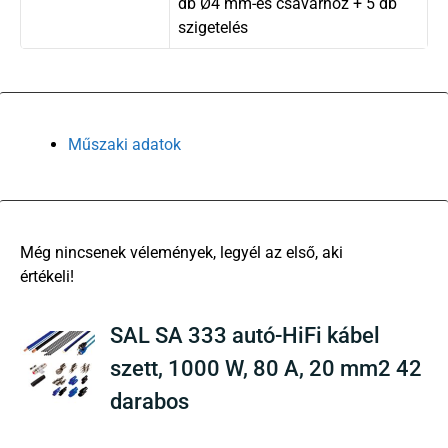
db Ø4 mm-es csavarhoz + 5 db
szigetelés
Műszaki adatok
There are no reviews yet
SAL SA 333 autó-HiFi kábel
szett, 1000 W, 80 A, 20 mm2 42
darabos