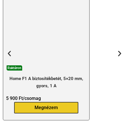
Raktáron
Home F1 A biztosítékbetét, 5×20 mm,
gyors, 1 A
5 900
Ft
/csomag
Megnézem